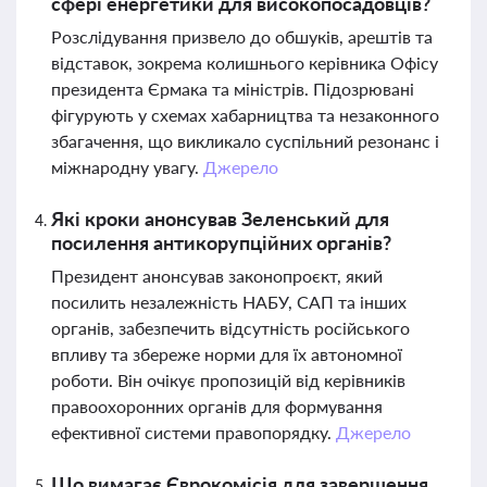
сфері енергетики для високопосадовців?
Розслідування призвело до обшуків, арештів та
відставок, зокрема колишнього керівника Офісу
президента Єрмака та міністрів. Підозрювані
фігурують у схемах хабарництва та незаконного
збагачення, що викликало суспільний резонанс і
міжнародну увагу.
Джерело
Які кроки анонсував Зеленський для
посилення антикорупційних органів?
Президент анонсував законопроєкт, який
посилить незалежність НАБУ, САП та інших
органів, забезпечить відсутність російського
впливу та збереже норми для їх автономної
роботи. Він очікує пропозицій від керівників
правоохоронних органів для формування
ефективної системи правопорядку.
Джерело
Що вимагає Єврокомісія для завершення