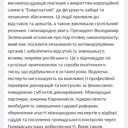
високопосадовців пов'язані з викриттям корупційної
схеми в "Енергоатомі", де фігурують хабарі та
незаконне збагачення. Ці події призвели до
відставок та арештів, а також викликали суспільний
резонанс і міжнародну увагу. Президент Володимир
Зеленський оголосив про підготовку законопроєкту,
який має посилити незалежність антикорупційних
органів і забезпечити відсутність зовнішнього
впливу, зокрема російського. Це є відповіддю на
суспільні занепокоєння та спроби політичного
тиску, що відбувалися в останні роки. Водночас
експерти наголошують на важливості професійної
перевірки декларацій та контролю за фінансовою
поведінкою суб’єктів декларування. Міжнародні
партнери, зокрема Єврокомісія, підкреслюють
необхідність завершення судової реформи,
збереження участі міжнародних експертів у відборі
суддів та посилення громадського контролю через
Громадську раду доброчесності. Вони також