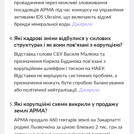
провадження через можливі зловживання
посадовців АРМА під час конкурсу на управління
активами IDS Ukraine, що включають відомі
бренди мінеральної води.
Джерело
Які кадрові зміни відбулися у силових
структурах і як вони пов’язані з корупцією?
Відставка голови СБУ Василя Малюка та
призначення Кирила Буданова пов’язані з
корупційним шлейфом і тиском на НАБУ.
Відставки не вирішують системних проблем, а
призначення можуть бути спробою балансування
або політичної нейтралізації.
Джерело
Які корупційні схеми викрили у продажу
землі АРМА?
АРМА продало 460 гектарів землі на Закарпатті
родині Льовочкіна за ціною близько 2 тис. грн за
сотку, що значно нижче очікуваної вартості.