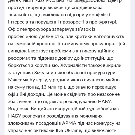
протидії корупції вважає це «подякою» за
лояльність, що викликало підозри у конфлікті
інтересів та порушенні прозорості в прокуратурі.
Офіс генпрокурора заперечує зв’язок із
професійною діяльністю, але критики наголошують
на сумнівній хронології та минулому прокурора. Цей
випадок ілюструє проблеми в антикорупційних
реформах та підриває довіру до інституцій, що
борються з корупцією. Журналісти також викрили
заступника Хмельницької обласної прокуратури
Максима Кутергу, у родини якого виявлено майно
на суму понад 13 млн грн, що значно перевищує
офіційні доходи. Це може свідчити про незаконне
збагачення, що підлягає розслідуванню НАБУ.
Водночас Вищий антикорупційний суд зобов’язав
НАБУ розпочати розслідування можливих
зловживань посадовців АРМА під час конкурсу на
управління активами IDS Ukraine, що включають