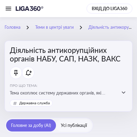
ВХІД ДО LIGA360
Головна
Теми в центрі уваги
Діяльність антикорупційних органів НАБУ, САП, НАЗК, ВАКС
Діяльність антикорупційних
органів НАБУ, САП, НАЗК, ВАКС
ПРО ЩО ТЕМА:
Тема охоплює систему державних органів, які
здійснюють запобігання, виявлення та розслідування
Державна служба
корупційних правопорушень, що є ключовим
елементом забезпечення прозорості й доброчесності
у державному управлінні та бізнесі
Головне за добу (AI)
Усі публікації