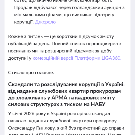
Продаж відбувався через голландський аукціон з
мінімальними цінами, що викликає підозри у
корупції.
Джерело
Кожне з питань — це короткий підсумок змісту
публікацій за день. Повний список першоджерел з
посиланнями та розширений підсумок за добу
доступні у
комерційній версії Платформи LIGA360.
Стисло про головне:
Скандали та розслідування корупції в Україні:
від надання службових квартир прокурорам
до зловживань у АРМА та кадрових змін у
силових структурах з тиском на НАБУ
У січні 2026 року в Україні розгорівся скандал
навколо надання службової квартири прокурору
Олександру Ганілову, який був причетний до справи
детектива НАБУ Руслана Магамедрасулова. Центр