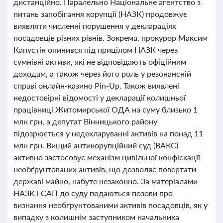
дистанційно. Паралельно Національне агентство з
питань запобігання корупції (НАЗК) продовжує
виявляти численні порушення у деклараціях
посадовців різних рівнів. Зокрема, прокурор Максим
Капустін опинився під прицілом НАЗК через
сумнівні активи, які не відповідають офіційним
доходам, а також через його роль у резонансній
справі онлайн-казино Pin-Up. Також виявлені
недостовірні відомості у декларації колишньої
працівниці Житомирської ОДА на суму близько 1
млн грн, а депутат Вінницького району
підозрюється у недекларуванні активів на понад 11
млн грн. Вищий антикорупційний суд (ВАКС)
активно застосовує механізм цивільної конфіскації
необґрунтованих активів, що дозволяє повертати
державі майно, набуте незаконно. За матеріалами
НАЗК і САП до суду подаються позови про
визнання необґрунтованими активів посадовців, як у
випадку з колишнім заступником начальника