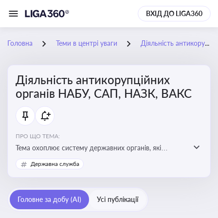
ВХІД ДО LIGA360
Головна
Теми в центрі уваги
Діяльність антикорупційних органів НАБУ, САП, НАЗК, ВАКС
Діяльність антикорупційних
органів НАБУ, САП, НАЗК, ВАКС
ПРО ЩО ТЕМА:
Тема охоплює систему державних органів, які
здійснюють запобігання, виявлення та розслідування
Державна служба
корупційних правопорушень, що є ключовим
елементом забезпечення прозорості й доброчесності
у державному управлінні та бізнесі
Головне за добу (AI)
Усі публікації