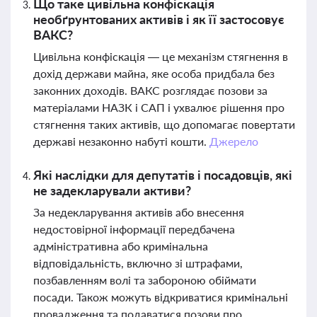
Що таке цивільна конфіскація
необґрунтованих активів і як її застосовує
ВАКС?
Цивільна конфіскація — це механізм стягнення в
дохід держави майна, яке особа придбала без
законних доходів. ВАКС розглядає позови за
матеріалами НАЗК і САП і ухвалює рішення про
стягнення таких активів, що допомагає повертати
державі незаконно набуті кошти.
Джерело
Які наслідки для депутатів і посадовців, які
не задекларували активи?
За недекларування активів або внесення
недостовірної інформації передбачена
адміністративна або кримінальна
відповідальність, включно зі штрафами,
позбавленням волі та забороною обіймати
посади. Також можуть відкриватися кримінальні
провадження та подаватися позови про