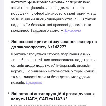
Інститут "фінансових викривачів" передбачає
захист працівників, які повідомляють про
порушення у сфері фінансового моніторингу, від
звільнення чи дисциплінарних стягнень, а також
надання їм безоплатної правової допомоги та
можливості судового захисту.
Джерело
Які основні критичні зауваження експертів
до законопроєкту №14327?
Критика стосується строків зберігання даних
лише 5 років, нечітких повноважень податкових
органів щодо додаткової інформації, ризиків
корупції, юридичних неточностей у термінології
та можливості лавини безпідставних судових
позовів.
Джерело
Які останні антикорупційні розслідування
ведуть НАБУ, САП та НАЗК?
Ведуться розслідування щодо незаконного