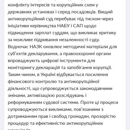
конфлікту інтересів та корупційних схем у
державних установах і серед посадовців. Вищий
антикорупційний суд перебуває під тиском через
ініціативи керівництва НАБУ і САП щодо
підвищення зарплат суддям, що викликає критику
за можливе підривання незалежності суду.
Водночас НАЗК оновлює методичні матеріали для
суб’єктів декларування, а правоохоронні органи
впроваджують цифрові інструменти для
моніторингу декларацій та запобігання корупції.
Таким чином, в Україні відбувається посилення
фінансового контролю та антикорупційної
діяльності, що супроводжується законодавчими
змінами, активізацією розслідувань і
реформуванням судової системи. Проте ці процеси
супроводжуються викликами, пов’язаними з
дотриманням прав і свобод громадян, прозорістю
процедур та ефективністю антикорупційних
механізмів.