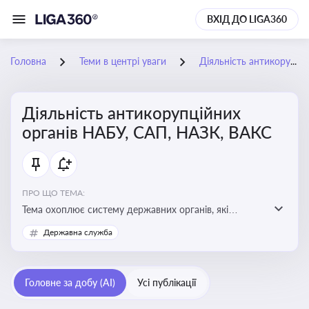
ВХІД ДО LIGA360
Головна
Теми в центрі уваги
Діяльність антикорупційних органів НАБУ, САП, НАЗК, ВАКС
Діяльність антикорупційних
органів НАБУ, САП, НАЗК, ВАКС
ПРО ЩО ТЕМА:
Тема охоплює систему державних органів, які
здійснюють запобігання, виявлення та розслідування
Державна служба
корупційних правопорушень, що є ключовим
елементом забезпечення прозорості й доброчесності
у державному управлінні та бізнесі
Головне за добу (AI)
Усі публікації