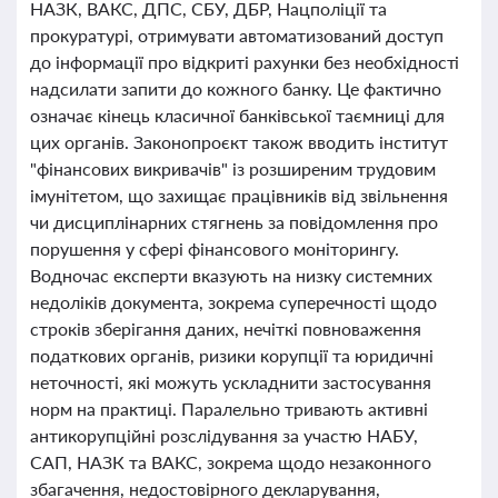
НАЗК, ВАКС, ДПС, СБУ, ДБР, Нацполіції та
прокуратурі, отримувати автоматизований доступ
до інформації про відкриті рахунки без необхідності
надсилати запити до кожного банку. Це фактично
означає кінець класичної банківської таємниці для
цих органів. Законопроєкт також вводить інститут
"фінансових викривачів" із розширеним трудовим
імунітетом, що захищає працівників від звільнення
чи дисциплінарних стягнень за повідомлення про
порушення у сфері фінансового моніторингу.
Водночас експерти вказують на низку системних
недоліків документа, зокрема суперечності щодо
строків зберігання даних, нечіткі повноваження
податкових органів, ризики корупції та юридичні
неточності, які можуть ускладнити застосування
норм на практиці. Паралельно тривають активні
антикорупційні розслідування за участю НАБУ,
САП, НАЗК та ВАКС, зокрема щодо незаконного
збагачення, недостовірного декларування,