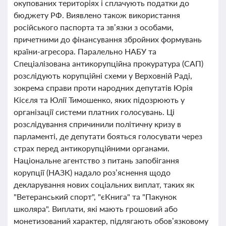
окупованих територіях і сплачують податки до
бюджету РФ. Виявлено також використання
російського паспорта та зв’язки з особами,
причетними до фінансування збройних формувань
країни-агресора. Паралельно НАБУ та
Спеціалізована антикорупційна прокуратура (САП)
розслідують корупційні схеми у Верховній Раді,
зокрема справи проти народних депутатів Юрія
Кісєля та Юлії Тимошенко, яких підозрюють у
організації системи платних голосувань. Ці
розслідування спричинили політичну кризу в
парламенті, де депутати бояться голосувати через
страх перед антикорупційними органами.
Національне агентство з питань запобігання
корупції (НАЗК) надало роз’яснення щодо
декларування нових соціальних виплат, таких як
"Ветеранський спорт", "єКнига" та "Пакунок
школяра". Виплати, які мають грошовий або
монетизований характер, підлягають обов’язковому