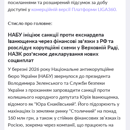
посиланнями та розширений підсумок за добу
доступні у
комерційній версії Платформи LIGA360.
Стисло про головне:
НАБУ ініціює санкції проти екснардепа
Іванющенка через фінансові зв’язки з РФ та
розслідує корупційні схеми у Верховній Раді,
НАЗК роз’яснює декларування нових
соцвиплат
У березні 2026 року Національне антикорупційне
бюро України (НАБУ) звернулося до президента
Володимира Зеленського та Служби безпеки
України з проханням запровадити санкції проти
колишнього народного депутата Юрія Іванющенка,
відомого як "Юра Єнакіївський". Його підозрюють у
махінаціях із землями ринку "Столичний" на понад
160 млн грн, а також у стійких фінансових зв’язках із
Росією, зокрема через компанії, що працюють на