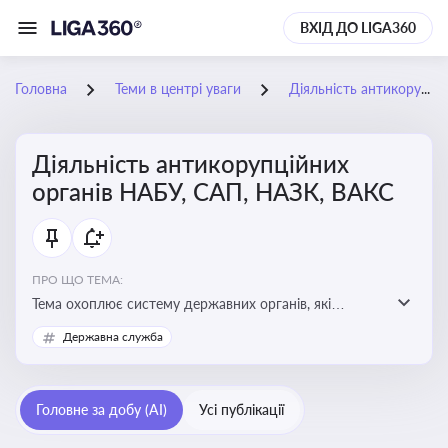
ВХІД ДО LIGA360
Головна
Теми в центрі уваги
Діяльність антикорупційних органів НАБУ, САП, НАЗК, ВАКС
Діяльність антикорупційних
органів НАБУ, САП, НАЗК, ВАКС
ПРО ЩО ТЕМА:
Тема охоплює систему державних органів, які
здійснюють запобігання, виявлення та розслідування
Державна служба
корупційних правопорушень, що є ключовим
елементом забезпечення прозорості й доброчесності
у державному управлінні та бізнесі
Головне за добу (AI)
Усі публікації