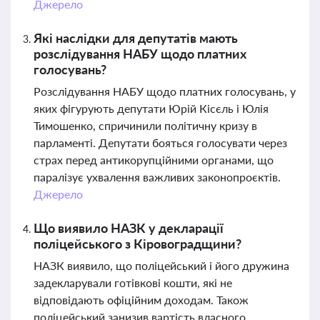
Джерело
Які наслідки для депутатів мають
розслідування НАБУ щодо платних
голосувань?
Розслідування НАБУ щодо платних голосувань, у
яких фігурують депутати Юрій Кісєль і Юлія
Тимошенко, спричинили політичну кризу в
парламенті. Депутати бояться голосувати через
страх перед антикорупційними органами, що
паралізує ухвалення важливих законопроєктів.
Джерело
Що виявило НАЗК у декларації
поліцейського з Кіровоградщини?
НАЗК виявило, що поліцейський і його дружина
задекларували готівкові кошти, які не
відповідають офіційним доходам. Також
поліцейський занизив вартість власного