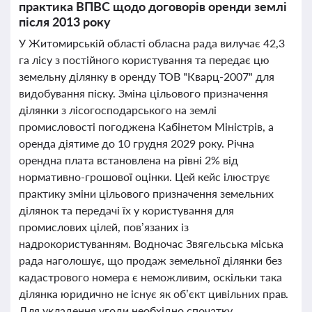
практика ВПВС щодо договорів оренди землі
після 2013 року
У Житомирській області обласна рада вилучає 42,3
га лісу з постійного користування та передає цю
земельну ділянку в оренду ТОВ "Кварц-2007" для
видобування піску. Зміна цільового призначення
ділянки з лісогосподарського на землі
промисловості погоджена Кабінетом Міністрів, а
оренда діятиме до 10 грудня 2029 року. Річна
орендна плата встановлена на рівні 2% від
нормативно-грошової оцінки. Цей кейс ілюструє
практику зміни цільового призначення земельних
ділянок та передачі їх у користування для
промислових цілей, пов’язаних із
надрокористуванням. Водночас Звягельська міська
рада наголошує, що продаж земельної ділянки без
кадастрового номера є неможливим, оскільки така
ділянка юридично не існує як об’єкт цивільних прав.
Для укладення угоди необхідно спочатку