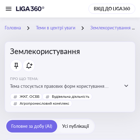
ВХІД ДО LIGA360
Головна
Теми в центрі уваги
Землекористування
Землекористування
ПРО ЩО ТЕМА:
Тема стосується правових форм користування
землею, зокрема умов доступу, володіння та
ЖКГ, ОСББ
Будівельна діяльність
користування земельними ділянками різних форм
Агропромисловий комплекс
власності
Головне за добу (AI)
Усі публікації