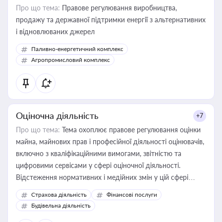
Про що тема:
Правове регулювання виробництва,
продажу та державної підтримки енергії з альтернативних
і відновлюваних джерел
Паливно-енергетичний комплекс
Агропромисловий комплекс
Оціночна діяльність
+7
Про що тема:
Тема охоплює правове регулювання оцінки
майна, майнових прав і професійної діяльності оцінювачів,
включно з кваліфікаційними вимогами, звітністю та
цифровими сервісами у сфері оціночної діяльності.
Відстеження нормативних і медійних змін у цій сфері
корисне для власника бізнесу, керівника, юриста або
Страхова діяльність
Фінансові послуги
бухгалтера під час оподаткування, приватизації, оренди
Будівельна діяльність
державного майна, корпоративних угод і перевірки