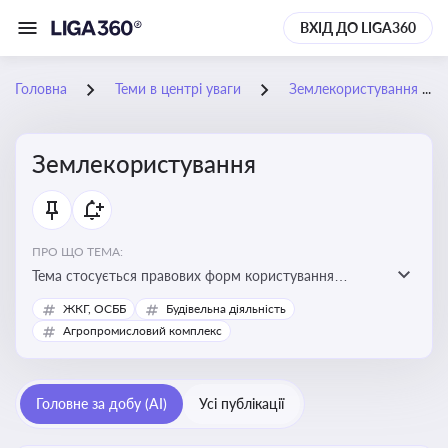
ВХІД ДО LIGA360
Головна
Теми в центрі уваги
Землекористування
Землекористування
ПРО ЩО ТЕМА:
Тема стосується правових форм користування
землею, зокрема умов доступу, володіння та
ЖКГ, ОСББ
Будівельна діяльність
користування земельними ділянками різних форм
Агропромисловий комплекс
власності
Головне за добу (AI)
Усі публікації