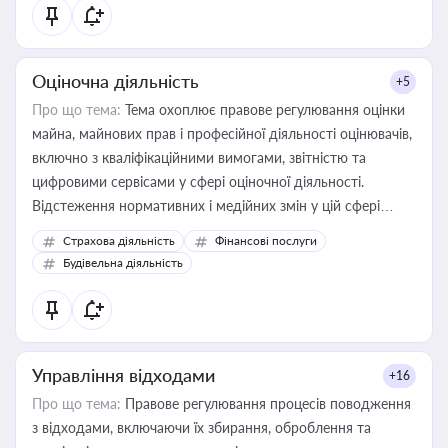
Оціночна діяльність
+5
Про що тема:
Тема охоплює правове регулювання оцінки
майна, майнових прав і професійної діяльності оцінювачів,
включно з кваліфікаційними вимогами, звітністю та
цифровими сервісами у сфері оціночної діяльності.
Відстеження нормативних і медійних змін у цій сфері
корисне для власника бізнесу, керівника, юриста або
Страхова діяльність
Фінансові послуги
бухгалтера під час оподаткування, приватизації, оренди
Будівельна діяльність
державного майна, корпоративних угод і перевірки
статусу суб'єктів оціночної діяльності
Управління відходами
+16
Про що тема:
Правове регулювання процесів поводження
з відходами, включаючи їх збирання, оброблення та