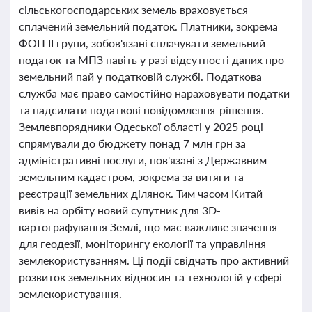
сільськогосподарських земель враховується
сплачений земельний податок. Платники, зокрема
ФОП ІІ групи, зобов'язані сплачувати земельний
податок та МПЗ навіть у разі відсутності даних про
земельний пай у податковій службі. Податкова
служба має право самостійно нараховувати податки
та надсилати податкові повідомлення-рішення.
Землевпорядники Одеської області у 2025 році
спрямували до бюджету понад 7 млн грн за
адміністративні послуги, пов'язані з Державним
земельним кадастром, зокрема за витяги та
реєстрації земельних ділянок. Тим часом Китай
вивів на орбіту новий супутник для 3D-
картографування Землі, що має важливе значення
для геодезії, моніторингу екології та управління
землекористуванням. Ці події свідчать про активний
розвиток земельних відносин та технологій у сфері
землекористування.