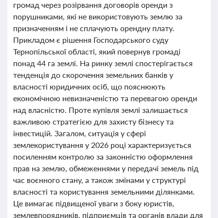
громад через розірвання договорів оренди з
порушниками, які не використовують землю за
призначенням і не сплачують орендну плату.
Прикладом є рішення Господарського суду
Тернопільської області, який повернув громаді
понад 44 га землі. На ринку землі спостерігається
тенденція до скорочення земельних банків у
власності юридичних осіб, що пояснюють
економічною невизначеністю та перевагою оренди
над власністю. Проте купівля землі залишається
важливою стратегією для захисту бізнесу та
інвестицій. Загалом, ситуація у сфері
землекористування у 2026 році характеризується
посиленням контролю за законністю оформлення
прав на землю, обмеженнями у передачі земель під
час воєнного стану, а також змінами у структурі
власності та користування земельними ділянками.
Це вимагає підвищеної уваги з боку юристів,
землевпорядників, підприємців та органів влади для