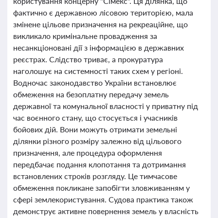
користування концерну "Сімекс". Ця ділянка, що
фактично є державною лісовою територією, мала
змінене цільове призначення на рекреаційне, що
викликало кримінальне провадження за
несанкціоновані дії з інформацією в державних
реєстрах. Слідство триває, а прокуратура
наголошує на системності таких схем у регіоні.
Водночас законодавство України встановлює
обмеження на безоплатну передачу земель
державної та комунальної власності у приватну під
час воєнного стану, що стосується і учасників
бойових дій. Вони можуть отримати земельні
ділянки різного розміру залежно від цільового
призначення, але процедура оформлення
передбачає подання клопотання та дотримання
встановлених строків розгляду. Це тимчасове
обмеження покликане запобігти зловживанням у
сфері землекористування. Судова практика також
демонструє активне повернення земель у власність