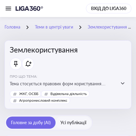
ВХІД ДО LIGA360
Головна
Теми в центрі уваги
Землекористування
Землекористування
ПРО ЩО ТЕМА:
Тема стосується правових форм користування
землею, зокрема умов доступу, володіння та
ЖКГ, ОСББ
Будівельна діяльність
користування земельними ділянками різних форм
Агропромисловий комплекс
власності
Головне за добу (AI)
Усі публікації