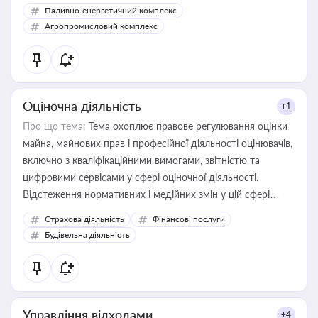
Паливно-енергетичний комплекс
Агропромисловий комплекс
Оціночна діяльність
+1
Про що тема:
Тема охоплює правове регулювання оцінки
майна, майнових прав і професійної діяльності оцінювачів,
включно з кваліфікаційними вимогами, звітністю та
цифровими сервісами у сфері оціночної діяльності.
Відстеження нормативних і медійних змін у цій сфері
корисне для власника бізнесу, керівника, юриста або
Страхова діяльність
Фінансові послуги
бухгалтера під час оподаткування, приватизації, оренди
Будівельна діяльність
державного майна, корпоративних угод і перевірки
статусу суб'єктів оціночної діяльності
Управління відходами
+4