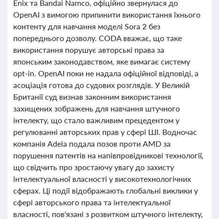
Enix та Bandai Namco, офіційно звернулася до
OpenAI з вимогою припинити використання їхнього
контенту для навчання моделі Sora 2 без
попереднього дозволу. CODA вважає, що таке
використання порушує авторські права за
японським законодавством, яке вимагає систему
opt-in. OpenAI поки не надала офіційної відповіді, а
асоціація готова до судових розглядів. У Великій
Британії суд визнав законним використання
захищених зображень для навчання штучного
інтелекту, що стало важливим прецедентом у
регулюванні авторських прав у сфері ШІ. Водночас
компанія Adeia подала позов проти AMD за
порушення патентів на напівпровідникові технології,
що свідчить про зростаючу увагу до захисту
інтелектуальної власності у високотехнологічних
сферах. Ці події відображають глобальні виклики у
сфері авторського права та інтелектуальної
власності, пов'язані з розвитком штучного інтелекту,