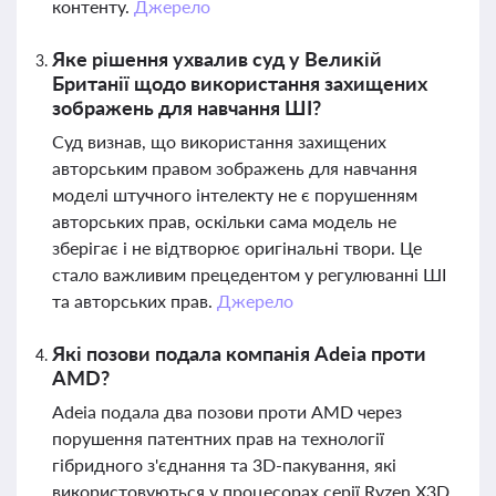
контенту.
Джерело
Яке рішення ухвалив суд у Великій
Британії щодо використання захищених
зображень для навчання ШІ?
Суд визнав, що використання захищених
авторським правом зображень для навчання
моделі штучного інтелекту не є порушенням
авторських прав, оскільки сама модель не
зберігає і не відтворює оригінальні твори. Це
стало важливим прецедентом у регулюванні ШІ
та авторських прав.
Джерело
Які позови подала компанія Adeia проти
AMD?
Adeia подала два позови проти AMD через
порушення патентних прав на технології
гібридного з'єднання та 3D-пакування, які
використовуються у процесорах серії Ryzen X3D.