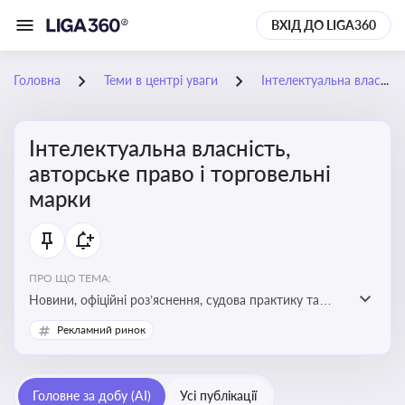
ВХІД ДО LIGA360
Головна
Теми в центрі уваги
Інтелектуальна власність, авторське право і торговельні марки
Інтелектуальна власність,
авторське право і торговельні
марки
ПРО ЩО ТЕМА:
Новини, офіційні роз’яснення, судова практику та
експертні матеріали, що стосуються авторського
Рекламний ринок
права, реєстрації та захисту торговельних марок,
боротьби з порушеннями прав інтелектуальної
власності, а також змін у законодавстві у цій сфері
Головне за добу (AI)
Усі публікації