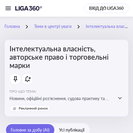
ВХІД ДО LIGA360
Головна
Теми в центрі уваги
Інтелектуальна власність, авторське право і торговельні марки
Інтелектуальна власність,
авторське право і торговельні
марки
ПРО ЩО ТЕМА:
Новини, офіційні роз’яснення, судова практику та
експертні матеріали, що стосуються авторського
Рекламний ринок
права, реєстрації та захисту торговельних марок,
боротьби з порушеннями прав інтелектуальної
власності, а також змін у законодавстві у цій сфері
Головне за добу (AI)
Усі публікації