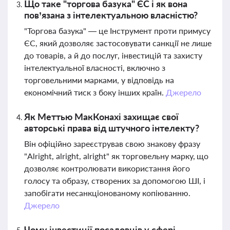
Що таке "торгова базука" ЄС і як вона
пов’язана з інтелектуальною власністю?
"Торгова базука" — це Інструмент проти примусу
ЄС, який дозволяє застосовувати санкції не лише
до товарів, а й до послуг, інвестицій та захисту
інтелектуальної власності, включно з
торговельними марками, у відповідь на
економічний тиск з боку інших країн.
Джерело
Як Меттью МакКонахі захищає свої
авторські права від штучного інтелекту?
Він офіційно зареєстрував свою знакову фразу
"Alright, alright, alright" як торговельну марку, що
дозволяє контролювати використання його
голосу та образу, створених за допомогою ШІ, і
запобігати несанкціонованому копіюванню.
Джерело
Чому інвестиції посадовців у сфері