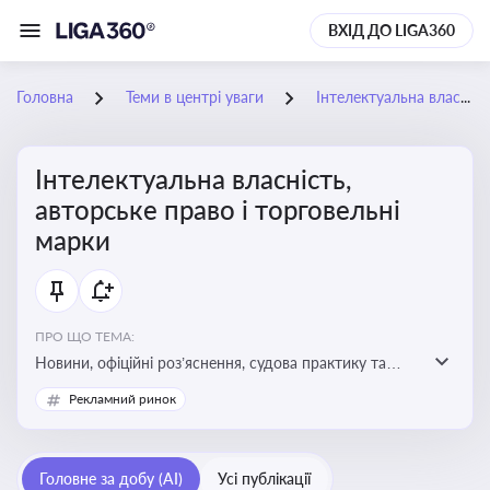
ВХІД ДО LIGA360
Головна
Теми в центрі уваги
Інтелектуальна власність, авторське право і торговельні марки
Інтелектуальна власність,
авторське право і торговельні
марки
ПРО ЩО ТЕМА:
Новини, офіційні роз’яснення, судова практику та
експертні матеріали, що стосуються авторського
Рекламний ринок
права, реєстрації та захисту торговельних марок,
боротьби з порушеннями прав інтелектуальної
власності, а також змін у законодавстві у цій сфері
Головне за добу (AI)
Усі публікації