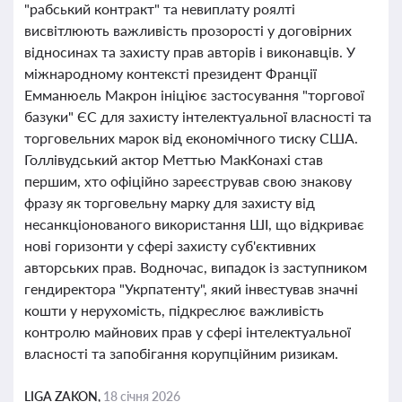
"рабський контракт" та невиплату роялті
висвітлюють важливість прозорості у договірних
відносинах та захисту прав авторів і виконавців. У
міжнародному контексті президент Франції
Емманюель Макрон ініціює застосування "торгової
базуки" ЄС для захисту інтелектуальної власності та
торговельних марок від економічного тиску США.
Голлівудський актор Меттью МакКонахі став
першим, хто офіційно зареєстрував свою знакову
фразу як торговельну марку для захисту від
несанкціонованого використання ШІ, що відкриває
нові горизонти у сфері захисту суб'єктивних
авторських прав. Водночас, випадок із заступником
гендиректора "Укрпатенту", який інвестував значні
кошти у нерухомість, підкреслює важливість
контролю майнових прав у сфері інтелектуальної
власності та запобігання корупційним ризикам.
LIGA ZAKON,
18 січня 2026