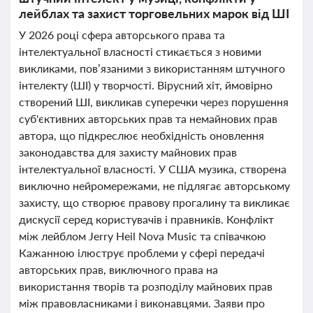
лейблах та захист торговельних марок від ШІ
У 2026 році сфера авторського права та
інтелектуальної власності стикається з новими
викликами, пов’язаними з використанням штучного
інтелекту (ШІ) у творчості. Вірусний хіт, ймовірно
створений ШІ, викликав суперечки через порушення
суб'єктивних авторських прав та немайнових прав
автора, що підкреслює необхідність оновлення
законодавства для захисту майнових прав
інтелектуальної власності. У США музика, створена
виключно нейромережами, не підлягає авторському
захисту, що створює правову прогалину та викликає
дискусії серед користувачів і правників. Конфлікт
між лейблом Jerry Heil Nova Music та співачкою
Кажанною ілюструє проблеми у сфері передачі
авторських прав, виключного права на
використання творів та розподілу майнових прав
між правовласниками і виконавцями. Заяви про