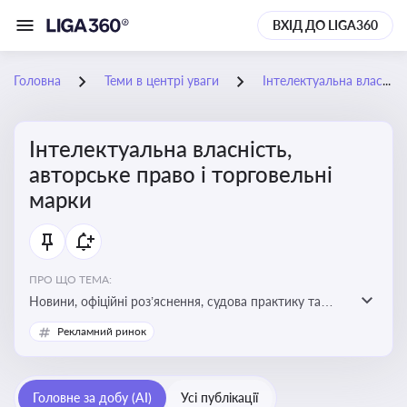
ВХІД ДО LIGA360
Головна
Теми в центрі уваги
Інтелектуальна власність, авторське право і торговельні марки
Інтелектуальна власність,
авторське право і торговельні
марки
ПРО ЩО ТЕМА:
Новини, офіційні роз’яснення, судова практику та
експертні матеріали, що стосуються авторського
Рекламний ринок
права, реєстрації та захисту торговельних марок,
боротьби з порушеннями прав інтелектуальної
власності, а також змін у законодавстві у цій сфері
Головне за добу (AI)
Усі публікації