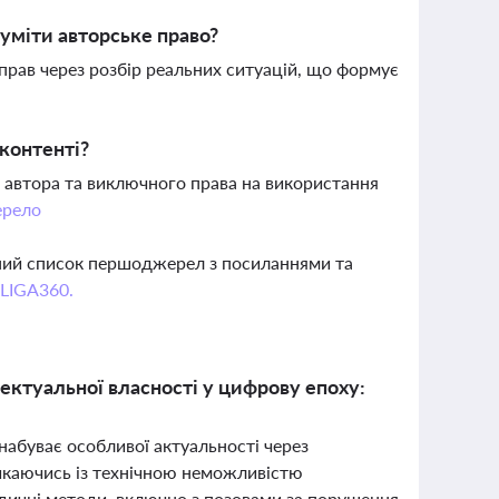
зуміти авторське право?
прав через розбір реальних ситуацій, що формує
контенті?
 автора та виключного права на використання
рело
вний список першоджерел з посиланнями та
 LIGA360.
ектуальної власності у цифрову епоху:
 набуває особливої актуальності через
тикаючись із технічною неможливістю
идичні методи, включно з позовами за порушення