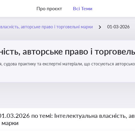
Про проєкт
Всі Теми
власність, авторське право і торговельні марки
01-03-2026
ість, авторське право і торговел
я, судова практику та експертні матеріали, що стосуються авторсько
ми прав інтелектуальної власності, а також змін у законодавстві у 
01.03.2026 по темі: Інтелектуальна власність, ав
і марки