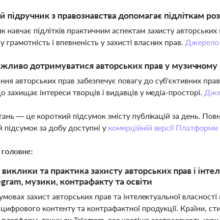
й підручник з правознавства допомагає підліткам ро
к навчає підлітків практичним аспектам захисту авторських 
 грамотність і впевненість у захисті власних прав.
Джерело
жливо дотримуватися авторських прав у музичному 
ня авторських прав забезпечує повагу до суб'єктивних прав
що захищає інтереси творців і видавців у медіа-просторі.
Дже
тань — це короткий підсумок змісту публікацій за день. По
 підсумок за добу доступні у
комерційній версії Платформи
 головне:
виклики та практика захисту авторських прав і інтел
egram, музики, контрафакту та освіти
умовах захист авторських прав та інтелектуальної власності
цифрового контенту та контрафактної продукції. Країни, с
 платформ, таких як Telegram, все частіше застосовують юр