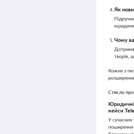
Як нови
Підручни
юридичну
Чому ва
Дотриман
творів, 
Кожне з пи
розширений
Стисло про
Юридичні 
кейси Tel
У сучасних 
поширення 
блокування