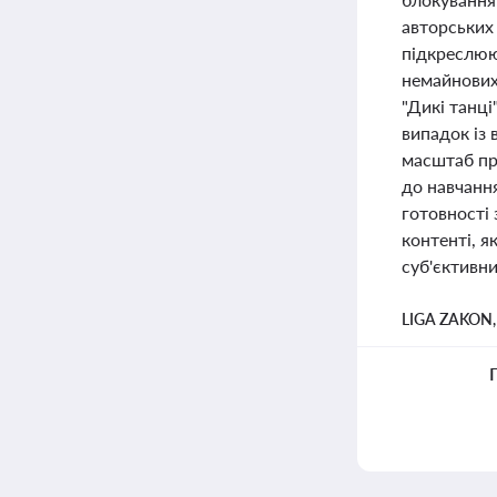
авторських 
підкреслюю
немайнових 
"Дикі танці
випадок із
масштаб про
до навчанн
готовності
контенті, я
суб'єктивни
LIGA ZAKON