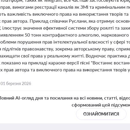
прав, вимогами реєстрації каналів як ЗМІ та кримінальним п
ть важливість виключного права на використання творів та 
прав автора. Приклад співачки Руслани, яка отримує основн
", ілюструє значення ефективної системи збору роялті та зах
 виявленням 50 тонн контрафактного алкоголю, маркованог
блеми порушення прав інтелектуальної власності у сфері тов
я підлітків правознавству, зокрема авторському праву, спр
 захищати свої права у реальному житті. Водночас практика
к показано на прикладі караоке-версії пісні "Востаннє воста
х прав автора та виключного права на використання творів у
,
01 березня 2026
Повний AI-огляд дня та посилання на всі новини, статті, віде
сформований цей підсумо
ОЗНАЙОМИТИСЯ