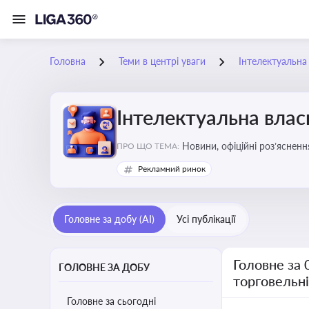
Головна
Теми в центрі уваги
Інтелектуальна 
Інтелектуальна власн
Новини, офіційні роз’ясненн
ПРО ЩО ТЕМА:
марок, боротьби з порушення
Рекламний ринок
Головне за добу (AI)
Усі публікації
Головне за 
ГОЛОВНЕ ЗА ДОБУ
торговельн
Головне за сьогодні