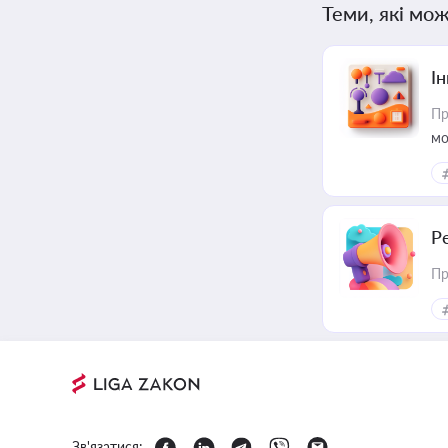
Теми, які мож
Ін
Пр
мо
Р
Пр
Зв'язатися: