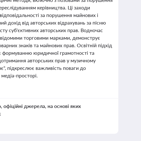
ереслідуванням керівництва. Ці заходи
відповідальності за порушення майнових і
ий дохід від авторських відрахувань за пісню
исту суб'єктивних авторських прав. Водночас
о відомими торговими марками, демонструє
арних знаків та майнових прав. Освітній підхід
ияє формуванню юридичної грамотності та
 дотримання авторських прав у музичному
ннє", підкреслює важливість поваги до
 медіа-просторі.
о, офіційні джерела, на основі яких
к