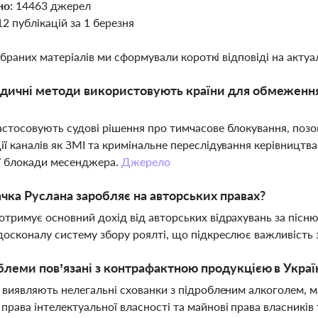
но:
14463 джерел
12 публікацій за 1 березня
ібраних матеріалів ми сформували короткі відповіді на актуал
дичні методи використовують країни для обмеження
астосовують судові рішення про тимчасове блокування, позо
ії каналів як ЗМІ та кримінальне переслідування керівницт
ї блокади месенджера.
Джерело
ачка Руслана заробляє на авторських правах?
отримує основний дохід від авторських відрахувань за пісню 
досконалу систему збору роялті, що підкреслює важливість 
блеми пов’язані з контрафактною продукцією в Украї
і виявляють нелегальні схованки з підробленим алкоголем,
права інтелектуальної власності та майнові права власників