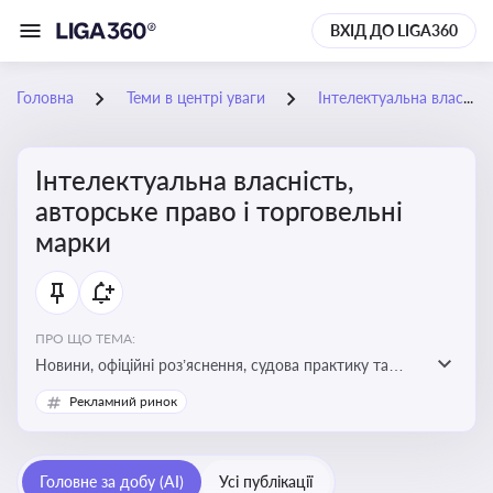
ВХІД ДО LIGA360
Головна
Теми в центрі уваги
Інтелектуальна власність, авторське право і торговельні марки
Інтелектуальна власність,
авторське право і торговельні
марки
ПРО ЩО ТЕМА:
Новини, офіційні роз’яснення, судова практику та
експертні матеріали, що стосуються авторського
Рекламний ринок
права, реєстрації та захисту торговельних марок,
боротьби з порушеннями прав інтелектуальної
власності, а також змін у законодавстві у цій сфері
Головне за добу (AI)
Усі публікації