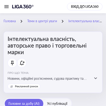
ВХІД ДО LIGA360
Головна
Теми в центрі уваги
Інтелектуальна власність, авторське право і торговельні марки
Інтелектуальна власність,
авторське право і торговельні
марки
ПРО ЩО ТЕМА:
Новини, офіційні роз’яснення, судова практику та
експертні матеріали, що стосуються авторського
Рекламний ринок
права, реєстрації та захисту торговельних марок,
боротьби з порушеннями прав інтелектуальної
власності, а також змін у законодавстві у цій сфері
Головне за добу (AI)
Усі публікації