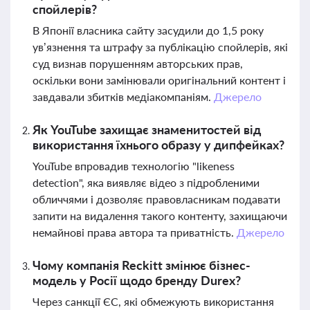
спойлерів?
В Японії власника сайту засудили до 1,5 року
ув’язнення та штрафу за публікацію спойлерів, які
суд визнав порушенням авторських прав,
оскільки вони замінювали оригінальний контент і
завдавали збитків медіакомпаніям.
Джерело
Як YouTube захищає знаменитостей від
використання їхнього образу у дипфейках?
YouTube впровадив технологію "likeness
detection", яка виявляє відео з підробленими
обличчями і дозволяє правовласникам подавати
запити на видалення такого контенту, захищаючи
немайнові права автора та приватність.
Джерело
Чому компанія Reckitt змінює бізнес-
модель у Росії щодо бренду Durex?
Через санкції ЄС, які обмежують використання