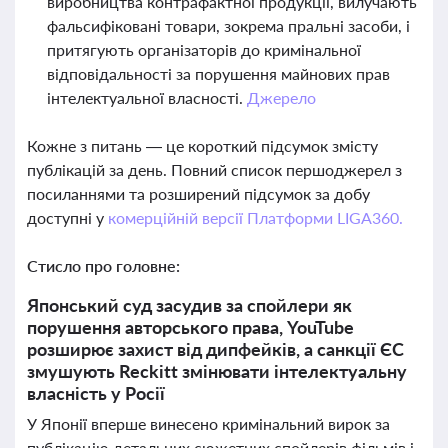
виробництва контрафактної продукції, вилучають
фальсифіковані товари, зокрема пральні засоби, і
притягують організаторів до кримінальної
відповідальності за порушення майнових прав
інтелектуальної власності.
Джерело
Кожне з питань — це короткий підсумок змісту
публікацій за день. Повний список першоджерел з
посиланнями та розширений підсумок за добу
доступні у
комерційній версії Платформи LIGA360.
Стисло про головне:
Японський суд засудив за спойлери як
порушення авторського права, YouTube
розширює захист від дипфейків, а санкції ЄС
змушують Reckitt змінювати інтелектуальну
власність у Росії
У Японії вперше винесено кримінальний вирок за
публікацію детальних сюжетних спойлерів фільмів і