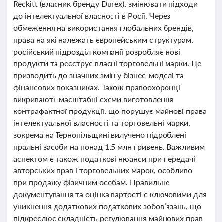
Reckitt (власник бренду Durex), змінювати підходи
до інтелектуальної власності в Росії. Через
обмеження на використання глобальних брендів,
права на які належать європейським структурам,
російський підрозділ компанії розробляє нові
продукти та реєструє власні торговельні марки. Це
призводить до значних змін у бізнес-моделі та
фінансових показниках. Також правоохоронці
викривають масштабні схеми виготовлення
контрафактної продукції, що порушує майнові права
інтелектуальної власності та торговельні марки,
зокрема на Тернопільщині вилучено підроблені
пральні засоби на понад 1,5 млн гривень. Важливим
аспектом є також податкові нюанси при передачі
авторських прав і торговельних марок, особливо
при продажу фізичним особам. Правильне
документування та оцінка вартості є ключовими для
уникнення додаткових податкових зобов’язань, що
підкреслює складність регулювання майнових прав