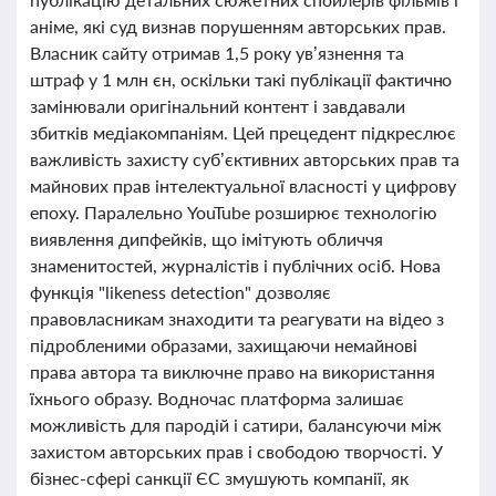
аніме, які суд визнав порушенням авторських прав.
Власник сайту отримав 1,5 року ув’язнення та
штраф у 1 млн єн, оскільки такі публікації фактично
замінювали оригінальний контент і завдавали
збитків медіакомпаніям. Цей прецедент підкреслює
важливість захисту суб’єктивних авторських прав та
майнових прав інтелектуальної власності у цифрову
епоху. Паралельно YouTube розширює технологію
виявлення дипфейків, що імітують обличчя
знаменитостей, журналістів і публічних осіб. Нова
функція "likeness detection" дозволяє
правовласникам знаходити та реагувати на відео з
підробленими образами, захищаючи немайнові
права автора та виключне право на використання
їхнього образу. Водночас платформа залишає
можливість для пародій і сатири, балансуючи між
захистом авторських прав і свободою творчості. У
бізнес-сфері санкції ЄС змушують компанії, як