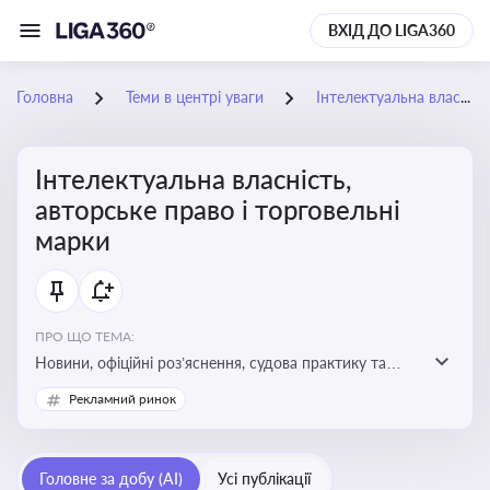
ВХІД ДО LIGA360
Головна
Теми в центрі уваги
Інтелектуальна власність, авторське право і торговельні марки
Інтелектуальна власність,
авторське право і торговельні
марки
ПРО ЩО ТЕМА:
Новини, офіційні роз’яснення, судова практику та
експертні матеріали, що стосуються авторського
Рекламний ринок
права, реєстрації та захисту торговельних марок,
боротьби з порушеннями прав інтелектуальної
власності, а також змін у законодавстві у цій сфері
Головне за добу (AI)
Усі публікації