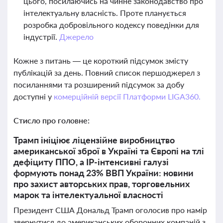
цього, посилаючись на чинне законодавство про
інтелектуальну власність. Проте планується
розробка добровільного кодексу поведінки для
індустрії.
Джерело
Кожне з питань — це короткий підсумок змісту
публікацій за день. Повний список першоджерел з
посиланнями та розширений підсумок за добу
доступні у
комерційній версії Платформи LIGA360.
Стисло про головне:
Трамп ініціює ліцензійне виробництво
американської зброї в Україні та Європі на тлі
дефіциту ППО, а IP-інтенсивні галузі
формують понад 23% ВВП України: новини
про захист авторських прав, торговельних
марок та інтелектуальної власності
Президент США Дональд Трамп оголосив про намір
звернутися до американських оборонних компаній з