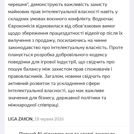
черешня", демонструють важливість захисту
майнових прав інтелектуальної власності навіть у
складних умовах воєнного конфлікту. Водночас
Єврокомісія відмовилася від обов’язкових вимог
щодо збереження працездатності відеоігор після їх
вилучення з продажу, посилаючись на чинне
законодавство про інтелектуальну власність. Проте
планується розробка добровільного кодексу
поведінки для ігрової індустрії, що свідчить про
пошук балансу між захистом прав споживачів і
правовласників. Загалом, новини свідчать про
активний розвиток та ускладнення сфери
інтелектуальної власності, що має важливе
значення для бізнесу, державної політики та
міжнародної співпраці.
LIGA ZAKON,
18 червня 2026
Повний AI-підсумок дня та статті-джерела