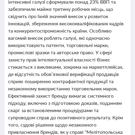
інтенсивні галузі сформували понад 23% ВВП та
забезпечили майже третину робочих місць, що
свідчить про їхній значний внесок у розвиток
інновацій, збереження висококваліфікованих кадрів
та конкурентоспроможність країни. Особливо
вагомий внесок роблять галузі, які одночасно
використовують патенти, торговельні марки,
промислові зразки та авторське право. У сфері
захисту прав інтелектуальної власності бізнес
стикається з викликами, зокрема на маркетплейсах,
де відсутність обов’язкової верифікації продавців
сприяє поширенню контрафактної продукції та
незаконному використанню торговельних марок.
Ефективний захист бренду вимагає системного
підходу, включно з підготовкою доказів, поданням
скарг за встановленими процедурами та
супроводом справ до позитивного результату. Крім
того, судові рішення щодо незаконного
привласнення брендів, як у справі "Мелітопольська