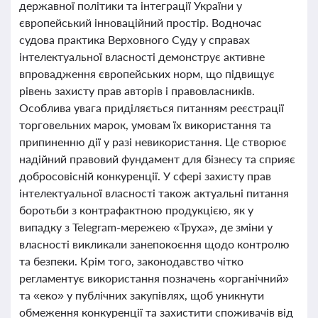
державної політики та інтеграції України у
європейський інноваційний простір. Водночас
судова практика Верховного Суду у справах
інтелектуальної власності демонструє активне
впровадження європейських норм, що підвищує
рівень захисту прав авторів і правовласників.
Особлива увага приділяється питанням реєстрації
торговельних марок, умовам їх використання та
припиненню дії у разі невикористання. Це створює
надійний правовий фундамент для бізнесу та сприяє
добросовісній конкуренції. У сфері захисту прав
інтелектуальної власності також актуальні питання
боротьби з контрафактною продукцією, як у
випадку з Telegram-мережею «Труха», де зміни у
власності викликали занепокоєння щодо контролю
та безпеки. Крім того, законодавство чітко
регламентує використання позначень «органічний»
та «еко» у публічних закупівлях, щоб уникнути
обмеження конкуренції та захистити споживачів від