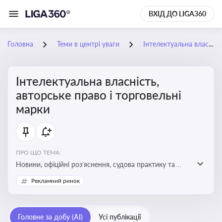
ВХІД ДО LIGA360
Головна
Теми в центрі уваги
Інтелектуальна власність, авторське право і торговельні марки
Інтелектуальна власність,
авторське право і торговельні
марки
ПРО ЩО ТЕМА:
Новини, офіційні роз’яснення, судова практику та
експертні матеріали, що стосуються авторського
Рекламний ринок
права, реєстрації та захисту торговельних марок,
боротьби з порушеннями прав інтелектуальної
власності, а також змін у законодавстві у цій сфері
Головне за добу (AI)
Усі публікації