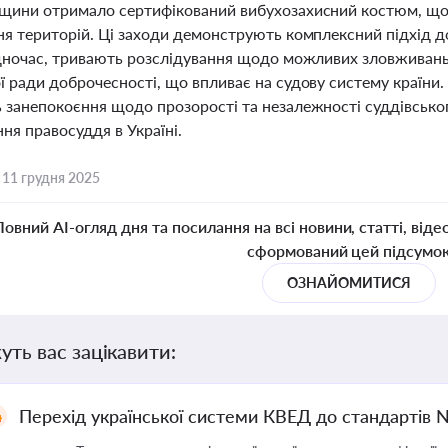
щини отримало сертифікований вибухозахисний костюм, що з
ня територій. Ці заходи демонструють комплексний підхід д
одночас, тривають розслідування щодо можливих зловжива
 ради доброчесності, що впливає на судову систему країни.
 занепокоєння щодо прозорості та незалежності суддівсько
ня правосуддя в Україні.
,
11 грудня 2025
Повний AI-огляд дня та посилання на всі новини, статті, віде
сформований цей підсумо
ОЗНАЙОМИТИСЯ
уть вас зацікавити:
Перехід української системи КВЕД до стандартів 