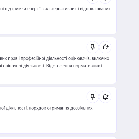
 підтримки енергії з альтернативних і відновлюваних
х прав і професійної діяльності оцінювачів, включно
і оціночної діяльності. Відстеження нормативних і
иста або бухгалтера під час оподаткування,
 статусу суб'єктів оціночної діяльності
ої діяльності, порядок отримання дозвільних