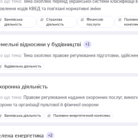
о що тема:
Тема охоплює перехід української системи класифікації в
овлення кодів КВЕД та пов'язані нормативні зміни
Банківська
Страхова
Фінансові
Паливн
діяльність
діяльність
послуги
компле
емельні відносини у будівництві
+1
о що тема:
Тема охоплює правове регулювання підготовки, здійсненн
Будівельна діяльність
хоронна діяльність
о що тема:
Правове регулювання надання охоронних послуг, вимоги д
орони та організації пультової й фізичної охорони
Банківська діяльність
Паливно-енергетичний комплекс
елена енергетика
+2