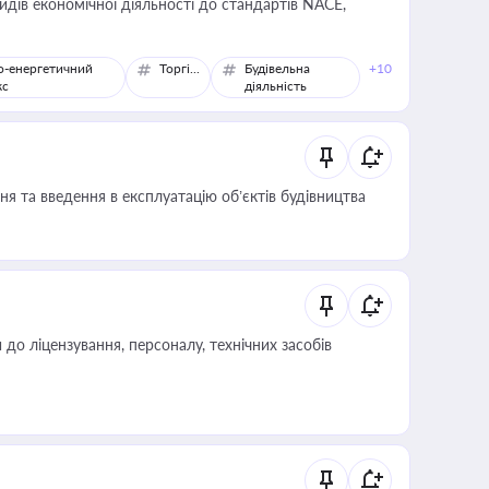
идів економічної діяльності до стандартів NACE,
о-енергетичний
Торгівля
Будівельна
+10
кс
діяльність
я та введення в експлуатацію об’єктів будівництва
о ліцензування, персоналу, технічних засобів