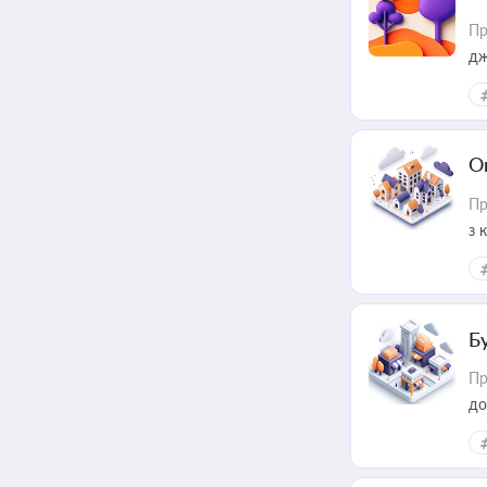
Пр
дж
О
Пр
з 
ме
пр
Б
Пр
до