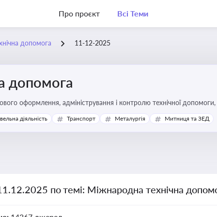
Про проєкт
Всі Теми
хнічна допомога
11-12-2025
а допомога
вого оформлення, адміністрування і контролю технічної допомоги, щ
икористання ресурсів у сфері розвитку, реформ та інфраструктурни
івельна діяльність
Транспорт
Металургія
Митниця та ЗЕД
11.12.2025 по темі: Міжнародна технічна допом
но:
14367 джерел