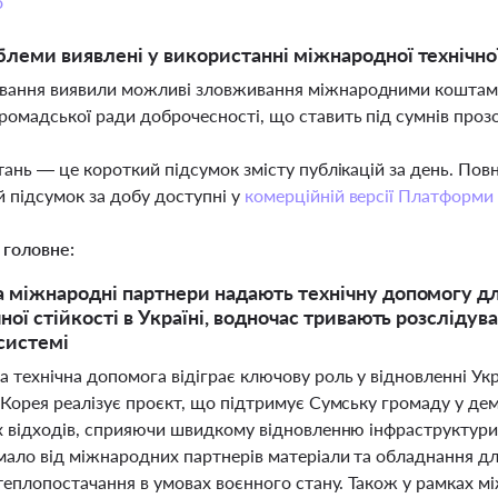
о
блеми виявлені у використанні міжнародної технічно
вання виявили можливі зловживання міжнародними коштами,
ромадської ради доброчесності, що ставить під сумнів прозо
тань — це короткий підсумок змісту публікацій за день. По
 підсумок за добу доступні у
комерційній версії Платформи
 головне:
міжнародні партнери надають технічну допомогу дл
ної стійкості в Україні, водночас тривають розслі
 системі
 технічна допомога відіграє ключову роль у відновленні Ук
 Корея реалізує проєкт, що підтримує Сумську громаду у де
х відходів, сприяючи швидкому відновленню інфраструктури
мало від міжнародних партнерів матеріали та обладнання д
 теплопостачання в умовах воєнного стану. Також у рамках 