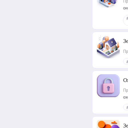
Пр
он
З
Пр
О
Пр
ох
З