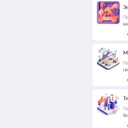
З
Пр
ва
ре
М
Пр
гр
Т
Пр
бе