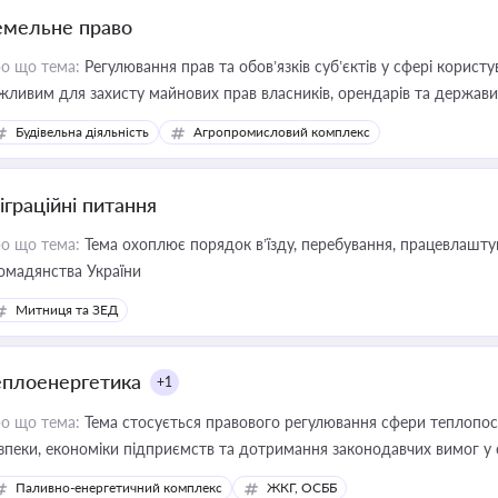
емельне право
о що тема:
Регулювання прав та обов’язків суб’єктів у сфері корист
жливим для захисту майнових прав власників, орендарів та держави
сурсами
Будівельна діяльність
Агропромисловий комплекс
іграційні питання
о що тема:
Тема охоплює порядок в’їзду, перебування, працевлаштув
омадянства України
Митниця та ЗЕД
еплоенергетика
+1
о що тема:
Тема стосується правового регулювання сфери теплопост
зпеки, економіки підприємств та дотримання законодавчих вимог у
Паливно-енергетичний комплекс
ЖКГ, ОСББ