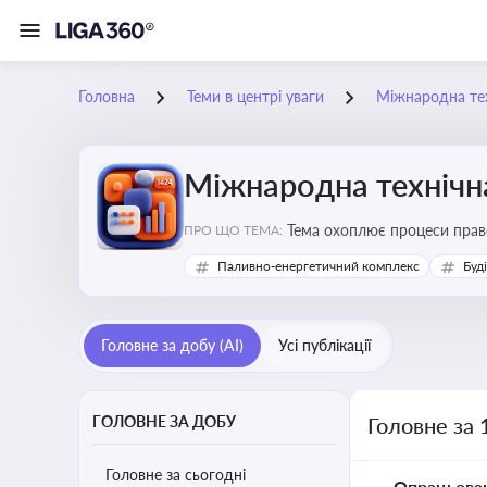
Головна
Теми в центрі уваги
Міжнародна те
Міжнародна технічн
Тема охоплює процеси право
ПРО ЩО ТЕМА:
важливою для ефективного в
Паливно-енергетичний комплекс
Буд
Головне за добу (AI)
Усі публікації
ГОЛОВНЕ ЗА ДОБУ
Головне за 
Головне за сьогодні
Опрацьова