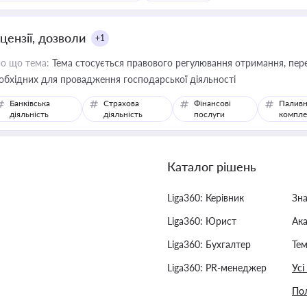
цензії, дозволи
+1
о що тема:
Тема стосується правового регулювання отримання, пере
обхідних для провадження господарської діяльності
Банківська
Страхова
Фінансові
Паливн
діяльність
діяльність
послуги
компле
Каталог рішень
Liga360: Керівник
Зн
Liga360: Юрист
Ак
Liga360: Бухгалтер
Тем
Liga360: PR-менеджер
Усі
Пол