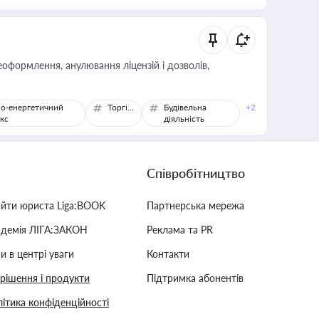
оформлення, анулювання ліцензій і дозволів,
о-енергетичний
Торгівля
Будівельна
+2
кс
діяльність
Співробітництво
айти юриста Liga:BOOK
Партнерська мережа
адемія ЛІГА:ЗАКОН
Реклама та PR
и в центрі уваги
Контакти
 рішення і продукти
Підтримка абонентів
ітика конфіденційності