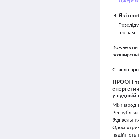
Джерел
Які про
Розсліду
членам Г
Кожне з пи
розширений
Стисло про
ПРООН та 
енергетич
у судовій
Міжнародна
Республіки
будівельни
Одесі отри
надійність