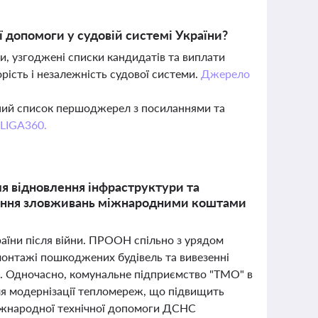
ї допомоги у судовій системі України?
 узгоджені списки кандидатів та виплати
рість і незалежність судової системи.
Джерело
вний список першоджерел з посиланнями та
 LIGA360.
я відновлення інфраструктури та
дування зловживань міжнародними коштами
раїни після війни. ПРООН спільно з урядом
монтажі пошкоджених будівель та вивезенні
. Одночасно, комунальне підприємство "ТМО" в
ля модернізації тепломереж, що підвищить
міжнародної технічної допомоги ДСНС