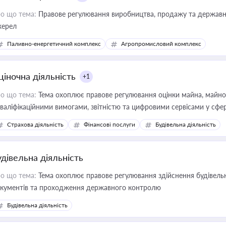
о що тема:
Правове регулювання виробництва, продажу та державної
ерел
Паливно-енергетичний комплекс
Агропромисловий комплекс
ціночна діяльність
+1
о що тема:
Тема охоплює правове регулювання оцінки майна, майнови
кваліфікаційними вимогами, звітністю та цифровими сервісами у сфер
дійних змін у цій сфері корисне для власника бізнесу, керівника, юр
Страхова діяльність
Фінансові послуги
Будівельна діяльність
иватизації, оренди державного майна, корпоративних угод і перевірки
удівельна діяльність
о що тема:
Тема охоплює правове регулювання здійснення будівельн
кументів та проходження державного контролю
Будівельна діяльність