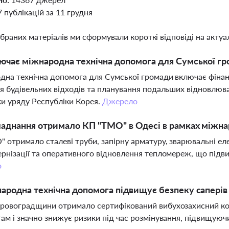
7 публікацій за 11 грудня
ібраних матеріалів ми сформували короткі відповіді на актуал
чає міжнародна технічна допомога для Сумської г
на технічна допомога для Сумської громади включає фіна
я будівельних відходів та планування подальших відновлю
и уряду Республіки Корея.
Джерело
аднання отримало КП "ТМО" в Одесі в рамках міжна
 отримало сталеві труби, запірну арматуру, зварювальні е
рнізації та оперативного відновлення тепломереж, що підви
о
ародна технічна допомога підвищує безпеку саперів 
ровоградщини отримало сертифікований вибухозахисний ко
ам і значно знижує ризики під час розмінування, підвищуючи