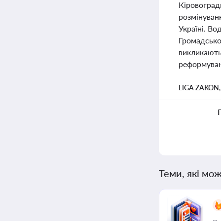
Кіровоград
розмінуван
Україні. В
Громадської
викликають
реформуван
LIGA ZAKON
Теми, які мож