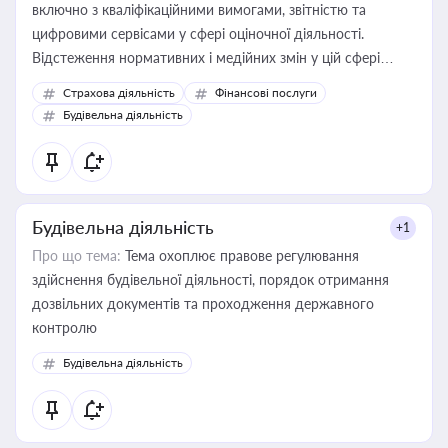
включно з кваліфікаційними вимогами, звітністю та
цифровими сервісами у сфері оціночної діяльності.
Відстеження нормативних і медійних змін у цій сфері
корисне для власника бізнесу, керівника, юриста або
Страхова діяльність
Фінансові послуги
бухгалтера під час оподаткування, приватизації, оренди
Будівельна діяльність
державного майна, корпоративних угод і перевірки
статусу суб'єктів оціночної діяльності
Будівельна діяльність
+1
Про що тема:
Тема охоплює правове регулювання
здійснення будівельної діяльності, порядок отримання
дозвільних документів та проходження державного
контролю
Будівельна діяльність