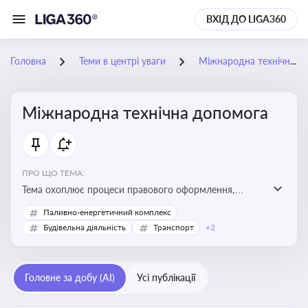
ВХІД ДО LIGA360
Головна
Теми в центрі уваги
Міжнародна технічна допомога
Міжнародна технічна допомога
ПРО ЩО ТЕМА:
Тема охоплює процеси правового оформлення,
адміністрування і контролю технічної допомоги, що
Паливно-енергетичний комплекс
надається Україні з-за кордону, і є критично
Будівельна діяльність
Транспорт
+2
важливою для ефективного використання ресурсів у
сфері розвитку, реформ та інфраструктурних проєктів
Головне за добу (AI)
Усі публікації