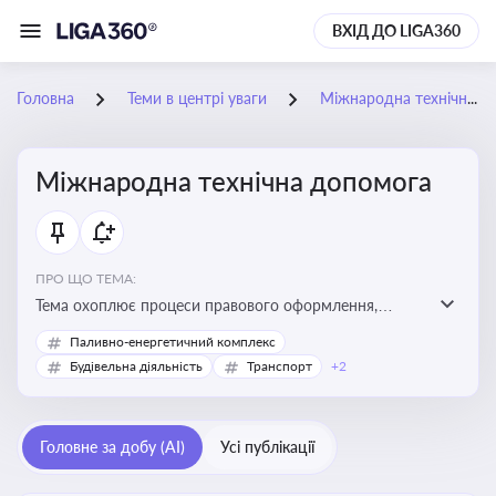
ВХІД ДО LIGA360
Головна
Теми в центрі уваги
Міжнародна технічна допомога
Міжнародна технічна допомога
ПРО ЩО ТЕМА:
Тема охоплює процеси правового оформлення,
адміністрування і контролю технічної допомоги, що
Паливно-енергетичний комплекс
надається Україні з-за кордону, і є критично
Будівельна діяльність
Транспорт
+2
важливою для ефективного використання ресурсів у
сфері розвитку, реформ та інфраструктурних проєктів
Головне за добу (AI)
Усі публікації