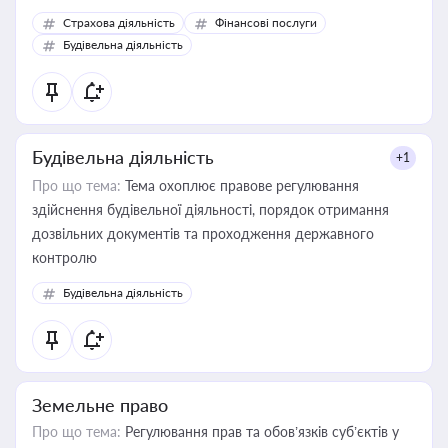
корисне для власника бізнесу, керівника, юриста або
Страхова діяльність
Фінансові послуги
бухгалтера під час оподаткування, приватизації, оренди
Будівельна діяльність
державного майна, корпоративних угод і перевірки
статусу суб'єктів оціночної діяльності
Будівельна діяльність
+1
Про що тема:
Тема охоплює правове регулювання
здійснення будівельної діяльності, порядок отримання
дозвільних документів та проходження державного
контролю
Будівельна діяльність
Земельне право
Про що тема:
Регулювання прав та обов’язків суб’єктів у