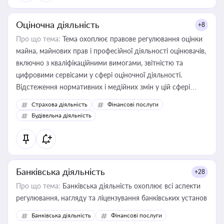
Оціночна діяльність
+8
Про що тема:
Тема охоплює правове регулювання оцінки
майна, майнових прав і професійної діяльності оцінювачів,
включно з кваліфікаційними вимогами, звітністю та
цифровими сервісами у сфері оціночної діяльності.
Відстеження нормативних і медійних змін у цій сфері
корисне для власника бізнесу, керівника, юриста або
Страхова діяльність
Фінансові послуги
бухгалтера під час оподаткування, приватизації, оренди
Будівельна діяльність
державного майна, корпоративних угод і перевірки
статусу суб'єктів оціночної діяльності
Банківська діяльність
+28
Про що тема:
Банківська діяльність охоплює всі аспекти
регулювання, нагляду та ліцензування банківських установ
Банківська діяльність
Фінансові послуги