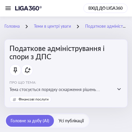
ВХІД ДО LIGA360
Головна
Теми в центрі уваги
Податкове адміністрування і спори з ДПС
Податкове адміністрування і
спори з ДПС
ПРО ЩО ТЕМА:
Тема стосується порядку оскарження рішень
податкових органів, що виникають внаслідок
Фінансові послуги
податкових перевірок, та механізмів захисту прав
платників податків
Головне за добу (AI)
Усі публікації