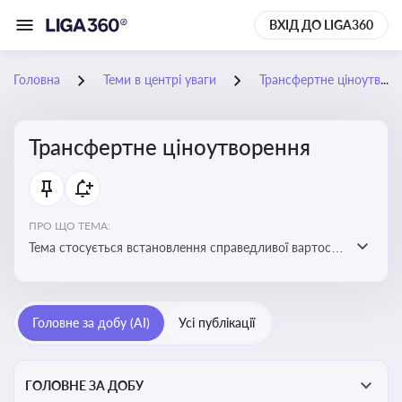
ВХІД ДО LIGA360
Головна
Теми в центрі уваги
Трансфертне ціноутворення
Трансфертне ціноутворення
ПРО ЩО ТЕМА:
Тема стосується встановлення справедливої вартості
в операціях між пов’язаними особами з метою
уникнення маніпуляцій оподаткуванням
Головне за добу (AI)
Усі публікації
ГОЛОВНЕ ЗА ДОБУ