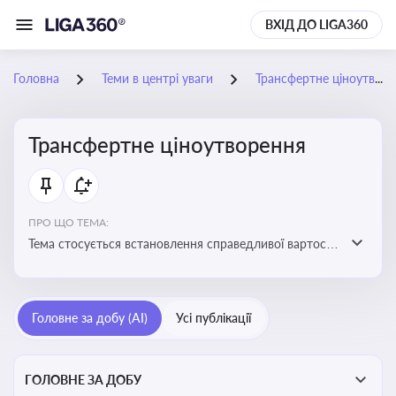
ВХІД ДО LIGA360
Головна
Теми в центрі уваги
Трансфертне ціноутворення
Трансфертне ціноутворення
ПРО ЩО ТЕМА:
Тема стосується встановлення справедливої вартості
в операціях між пов’язаними особами з метою
уникнення маніпуляцій оподаткуванням
Головне за добу (AI)
Усі публікації
ГОЛОВНЕ ЗА ДОБУ