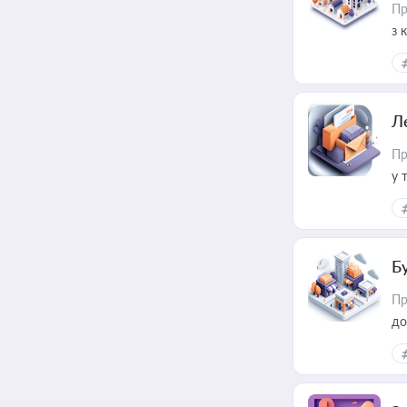
Пр
з 
ме
пр
Л
Пр
у 
ри
Б
Пр
до