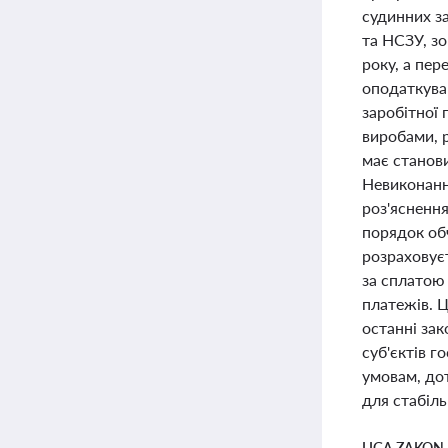
судинних з
та НСЗУ, з
року, а пер
оподаткува
заробітної 
виробами, 
має станов
Невиконанн
роз'яснення
порядок обч
розраховуєт
за сплатою 
платежів. Ц
останні зак
суб'єктів 
умовам, до
для стабіль
LIGA ZAKON