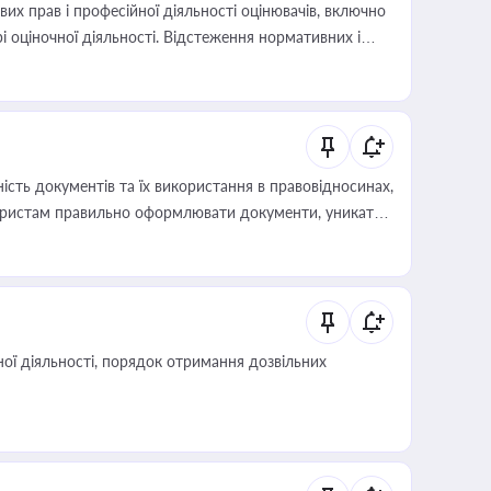
х прав і професійної діяльності оцінювачів, включно
і оціночної діяльності. Відстеження нормативних і
иста або бухгалтера під час оподаткування,
 статусу суб'єктів оціночної діяльності
сть документів та їх використання в правовідносинах,
а юристам правильно оформлювати документи, уникати
влади та контрагентами
ої діяльності, порядок отримання дозвільних