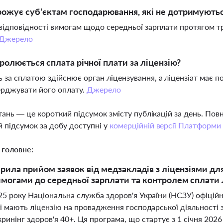
ожує суб'єктам господарювання, які не дотримують
евідповідності вимогам щодо середньої зарплати протягом т
Джерело
ролюється сплата річної плати за ліцензію?
 за сплатою здійснює орган ліцензування, а ліцензіат має 
ерджувати його оплату.
Джерело
тань — це короткий підсумок змісту публікацій за день. По
 підсумок за добу доступні у
комерційній версії Платформи
 головне:
рила прийом заявок від медзакладів з ліцензіями для 
могами до середньої зарплати та контролем сплати л
25 року Національна служба здоров'я України (НСЗУ) офіцій
кі мають ліцензію на провадження господарської діяльності з
ринінг здоров'я 40+. Ця програма, що стартує з 1 січня 202