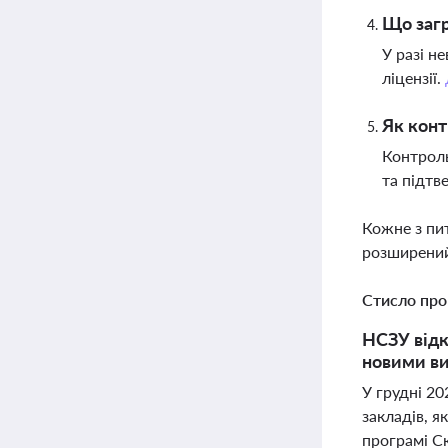
Що загр
У разі н
ліцензії.
Як конт
Контроль
та підтв
Кожне з пи
розширений
Стисло про
НСЗУ відк
новими ви
У грудні 20
закладів, я
програмі Ск