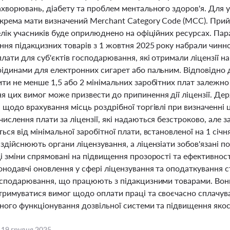
ахворювань, діабету та проблем ментального здоров'я. Для 
окрема мати визначений Merchant Category Code (MCC). При
елік учасників буде оприлюднено на офіційних ресурсах. Пар
ння підакцизних товарів з 1 жовтня 2025 року набрали чинн
плати для суб'єктів господарювання, які отримали ліцензії
рідинами для електронних сигарет або пальним. Відповідно 
ити не менше 1,5 або 2 мінімальних заробітних плат залежно
я цих вимог може призвести до припинення дії ліцензії. Де
 щодо врахування місць роздрібної торгівлі при визначенні ц
ислення плати за ліцензії, які надаються безстроково, але з
ься від мінімальної заробітної плати, встановленої на 1 січ
здійснюють органи ліцензування, а ліцензіати зобов'язані п
і зміни спрямовані на підвищення прозорості та ефективності
онодавчі оновлення у сфері ліцензування та оподаткування с
господарювання, що працюють з підакцизними товарами. Вони
тримуватися вимог щодо оплати праці та своєчасно сплачува
ного функціонування дозвільної системи та підвищення якост
,
19 грудня 2025