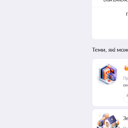
Теми, які мож
Пр
он
З