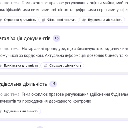
о що тема:
Тема охоплює правове регулювання оцінки майна, майнови
кваліфікаційними вимогами, звітністю та цифровими сервісами у сфер
дійних змін у цій сфері корисне для власника бізнесу, керівника, юр
Страхова діяльність
Фінансові послуги
Будівельна діяльність
иватизації, оренди державного майна, корпоративних угод і перевірки
егалізація документів
+6
о що тема:
Нотаріальні процедури, що забезпечують юридичну чинні
тому числі за кордоном. Актуальна інформація дозволяє бізнесу т
зиків недійсності та забезпечувати їх належне прийняття органами 
Банківська діяльність
Страхова діяльність
удівельна діяльність
+4
о що тема:
Тема охоплює правове регулювання здійснення будівельн
кументів та проходження державного контролю
Будівельна діяльність