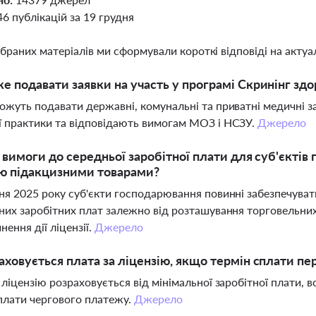
46 публікацій за 19 грудня
ібраних матеріалів ми сформували короткі відповіді на актуал
е подавати заявки на участь у програмі Скринінг здо
ожуть подавати державні, комунальні та приватні медичні з
 практики та відповідають вимогам МОЗ і НСЗУ.
Джерело
і вимоги до середньої заробітної плати для суб'єктів
ю підакцизними товарами?
ня 2025 року суб'єкти господарювання повинні забезпечуват
них заробітних плат залежно від розташування торговельни
нення дії ліцензії.
Джерело
аховується плата за ліцензію, якщо термін сплати пе
 ліцензію розраховується від мінімальної заробітної плати, в
плати чергового платежу.
Джерело