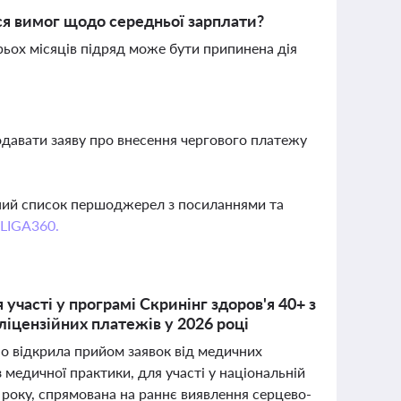
ся вимог щодо середньої зарплати?
рьох місяців підряд може бути припинена дія
подавати заяву про внесення чергового платежу
вний список першоджерел з посиланнями та
 LIGA360.
участі у програмі Скринінг здоров'я 40+ з
іцензійних платежів у 2026 році
но відкрила прийом заявок від медичних
 медичної практики, для участі у національній
6 року, спрямована на раннє виявлення серцево-