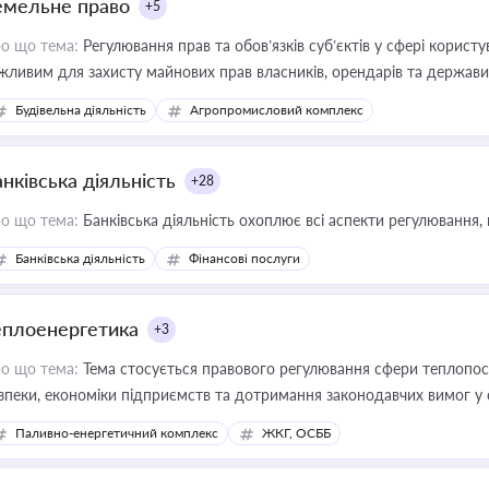
емельне право
+5
о що тема:
Регулювання прав та обов’язків суб’єктів у сфері корист
жливим для захисту майнових прав власників, орендарів та держави
сурсами
Будівельна діяльність
Агропромисловий комплекс
нківська діяльність
+28
о що тема:
Банківська діяльність охоплює всі аспекти регулювання, 
Банківська діяльність
Фінансові послуги
еплоенергетика
+3
о що тема:
Тема стосується правового регулювання сфери теплопост
зпеки, економіки підприємств та дотримання законодавчих вимог у
Паливно-енергетичний комплекс
ЖКГ, ОСББ