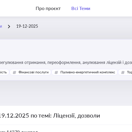
Про проєкт
Всі Теми
ли
19-12-2025
регулювання отримання, переоформлення, анулювання ліцензій і доз
ість
Фінансові послуги
Паливно-енергетичний комплекс
То
19.12.2025 по темі: Ліцензії, дозволи
но:
14379 джерел