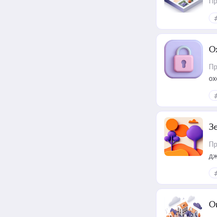
Пр
О
Пр
ох
З
Пр
дж
О