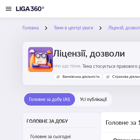
Головна
Теми в центрі уваги
Ліцензії, дозво
Ліцензії, дозволи
Тема стосується правового 
ПРО ЩО ТЕМА:
господарської діяльності
Банківська діяльність
Страхова діяльн
Головне за добу (AI)
Усі публікації
ГОЛОВНЕ ЗА ДОБУ
Головне за 
Головне за сьогодні
Опрацьова