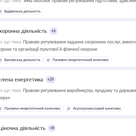
о що тема:
Тема охоплює правове регулювання підготовки, здійсненн
Будівельна діяльність
хоронна діяльність
+6
о що тема:
Правове регулювання надання охоронних послуг, вимоги д
орони та організації пультової й фізичної охорони
Банківська діяльність
Паливно-енергетичний комплекс
елена енергетика
+29
о що тема:
Правове регулювання виробництва, продажу та державної
ерел
Паливно-енергетичний комплекс
Агропромисловий комплекс
ціночна діяльність
+8