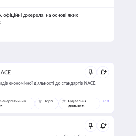
о, офіційні джерела, на основі яких
к
NACE
идів економічної діяльності до стандартів NACE,
о-енергетичний
Торгівля
Будівельна
+10
кс
діяльність