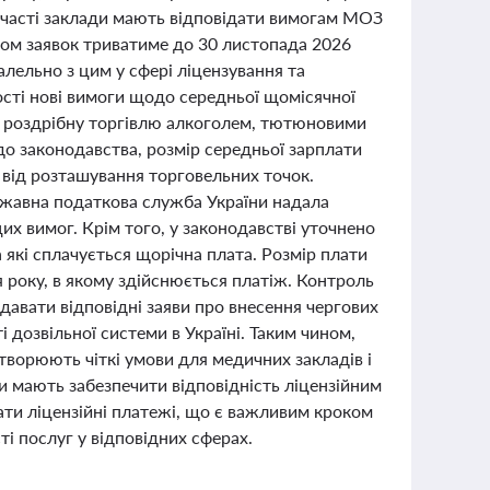
участі заклади мають відповідати вимогам МОЗ
йом заявок триватиме до 30 листопада 2026
алельно з цим у сфері ліцензування та
ості нові вимоги щодо середньої щомісячної
 на роздрібну торгівлю алкоголем, тютюновими
до законодавства, розмір середньої зарплати
 від розташування торговельних точок.
ржавна податкова служба України надала
их вимог. Крім того, у законодавстві уточнено
а які сплачується щорічна плата. Розмір плати
ня року, в якому здійснюється платіж. Контроль
одавати відповідні заяви про внесення чергових
 дозвільної системи в Україні. Таким чином,
творюють чіткі умови для медичних закладів і
 мають забезпечити відповідність ліцензійним
ти ліцензійні платежі, що є важливим кроком
і послуг у відповідних сферах.