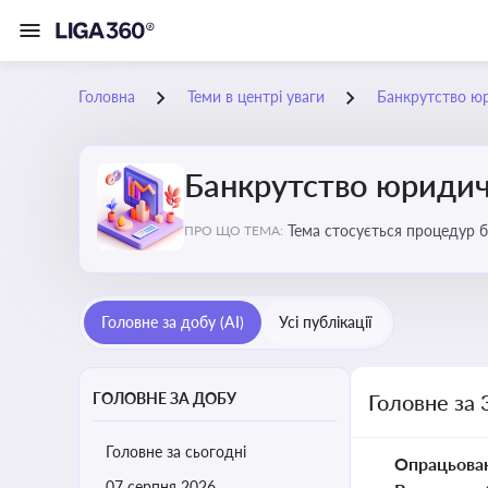
Головна
Теми в центрі уваги
Банкрутство ю
Банкрутство юридич
Тема стосується процедур б
ПРО ЩО ТЕМА:
Головне за добу (AI)
Усі публікації
ГОЛОВНЕ ЗА ДОБУ
Головне за 
Головне за сьогодні
Опрацьова
07 серпня 2026