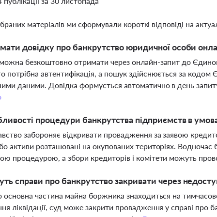
4 публікації за 30 листопада
ібраних матеріалів ми сформували короткі відповіді на актуал
мати довідку про банкрутство юридичної особи онл
можна безкоштовно отримати через онлайн-запит до Єдиного
о потрібна автентифікація, а пошук здійснюється за кодо
ими даними. Довідка формується автоматично в день запиту
о
бливості процедури банкрутства підприємств в умова
вство забороняє відкривати провадження за заявою креди
бо активи розташовані на окупованих територіях. Водночас 
ю процедурою, а збори кредиторів і комітети можуть пров
ть справи про банкрутство закривати через недоступ
о основна частина майна боржника знаходиться на тимчасов
ня ліквідації, суд може закрити провадження у справі про 