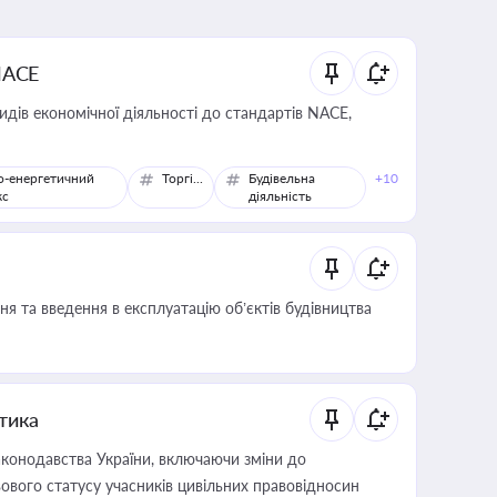
NACE
идів економічної діяльності до стандартів NACE,
о-енергетичний
Торгівля
Будівельна
+10
кс
діяльність
я та введення в експлуатацію об’єктів будівництва
итика
конодавства України, включаючи зміни до
ового статусу учасників цивільних правовідносин