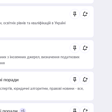
світніх рівнів та кваліфікацій в Україні
аних з іноземних джерел, визначення податкових
ння
ні поради
пертів, юридичні алгоритми, правові новини - все,
ні поради
+5