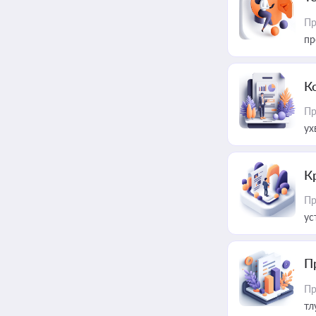
Пр
пр
К
Пр
ух
К
Пр
ус
П
Пр
тл