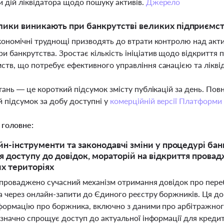
и дій ліквідатора щодо пошуку активів.
Джерело
лики виникають при банкрутстві великих підприємств
економічні труднощі призводять до втрати контролю над акт
и банкрутства. Зростає кількість ініціатив щодо відкриття
ств, що потребує ефективного управління санацією та лікві
тань — це короткий підсумок змісту публікацій за день. По
 підсумок за добу доступні у
комерційній версії Платформи
 головне:
йн-інструменти та законодавчі зміни у процедурі бан
 доступу до довідок, мораторій на відкриття провадж
х територіях
запроваджено сучасний механізм отримання довідок про пере
а через онлайн-запити до Єдиного реєстру боржників. Ця д
нформацію про боржника, включно з даними про арбітражног
значно спрощує доступ до актуальної інформації для кредито