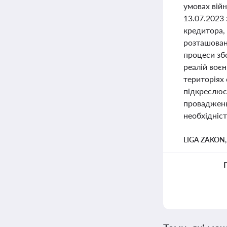
умовах війн
13.07.2023
кредитора,
розташован
процеси зб
реалій воєн
територіях
підкреслює 
проваджень
необхідніст
LIGA ZAKON