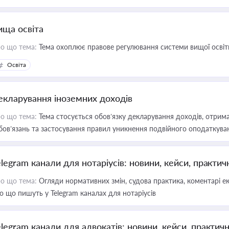
ища освіта
о що тема:
Тема охоплює правове регулювання системи вищої освіти, о
Освіта
екларування іноземних доходів
о що тема:
Тема стосується обов’язку декларування доходів, отрим
бов’язань та застосування правил уникнення подвійного оподаткува
elegram канали для нотаріусів: новини, кейси, практич
о що тема:
Огляди нормативних змін, судова практика, коментарі екс
о що пишуть у Telegram каналах для нотаріусів
elegram канали для адвокатів: новини, кейси, практич