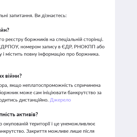
ьні запитання. Ви дізнаєтесь:
айн?
 реєстру боржників на спеціальній сторінці.
м ЄДРПОУ, номером запису в ЄДР, РНОКПП або
 і містить повну інформацію про боржника.
х війни?
тора, якщо неплатоспроможність спричинена
боржник може сам ініціювати банкрутство за
одитись дистанційно.
Джерело
ність активів?
о окупованій території і це унеможливлює
банкрутство. Закриття можливе лише після