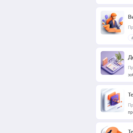
В
Пр
Д
Пр
зо
T
Пр
пр
T