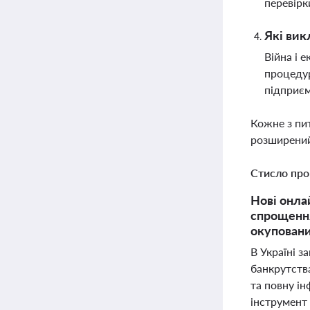
перевірк
Які вик
Війна і 
процедур
підприєм
Кожне з пи
розширений
Стисло про
Нові онла
спрощення
окуповани
В Україні 
банкрутств
та повну і
інструмент 