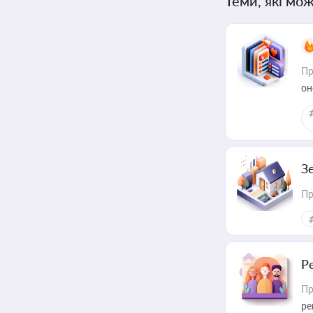
Теми, які мож
Пр
он
З
Пр
Р
Пр
ре