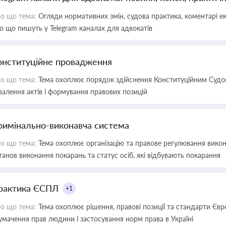
о що тема:
Огляди нормативних змін, судова практика, коментарі екс
о що пишуть у Telegram каналах для адвокатів
онституційне провадження
о що тема:
Тема охоплює порядок здійснення Конституційним Судом
валення актів і формування правових позицій
римінально-виконавча система
о що тема:
Тема охоплює організацію та правове регулювання викона
танов виконання покарань та статус осіб, які відбувають покарання
рактика ЄСПЛ
+1
о що тема:
Тема охоплює рішення, правові позиції та стандарти Євр
умачення прав людини і застосування норм права в Україні