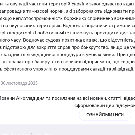
и та окупації частини територій України законодавство адап
 запровадив тимчасові норми, які забороняють відкривати п
 якщо неплатоспроможність боржника спричинена воєнними 
і на окупованих територіях. Водночас боржники отримали с
орів кредиторів і роботи комітетів можуть проходити диста
ного часу. Водночас судова практика визнає, що відсутніст
 є підставою для закриття справ про банкрутство, якщо це у
складність ліквідаційної процедури в умовах війни. При цьо
 у справах про банкрутство великих підприємств, що свідчит
ь ефективного управління процедурами санації та ліквідації.
,
30 листопада 2025
Повний AI-огляд дня та посилання на всі новини, статті, віде
сформований цей підсумо
ОЗНАЙОМИТИСЯ