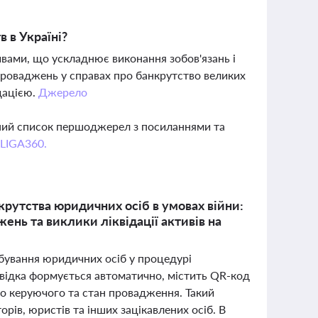
 в Україні?
ивами, що ускладнює виконання зобов'язань і
 проваджень у справах про банкрутство великих
дацією.
Джерело
вний список першоджерел з посиланнями та
 LIGA360.
крутства юридичних осіб в умовах війни:
ень та виклики ліквідації активів на
бування юридичних осіб у процедурі
овідка формується автоматично, містить QR-код
о керуючого та стан провадження. Такий
рів, юристів та інших зацікавлених осіб. В