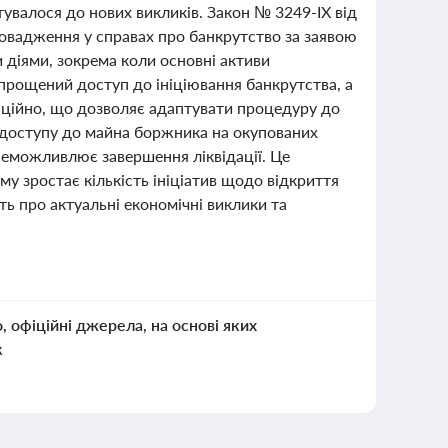
тувалося до нових викликів. Закон № 3249-IX від
ровадження у справах про банкрутство за заявою
діями, зокрема коли основні активи
прощений доступ до ініціювання банкрутства, а
нційно, що дозволяє адаптувати процедуру до
ь доступу до майна боржника на окупованих
неможливлює завершення ліквідації. Це
му зростає кількість ініціатив щодо відкриття
ь про актуальні економічні виклики та
о, офіційні джерела, на основі яких
к