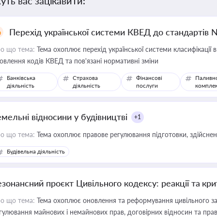
уть вас зацікавити:
Перехід української системи КВЕД до стандартів 
о що тема:
Тема охоплює перехід української системи класифікації в
овлення кодів КВЕД та пов'язані нормативні зміни
Банківська
Страхова
Фінансові
Паливн
діяльність
діяльність
послуги
компле
емельні відносини у будівництві
+1
о що тема:
Тема охоплює правове регулювання підготовки, здійсненн
Будівельна діяльність
езонансний проєкт Цивільного кодексу: реакції та кр
о що тема:
Тема охоплює оновлення та реформування цивільного за
гулювання майнових і немайнових прав, договірних відносин та прав