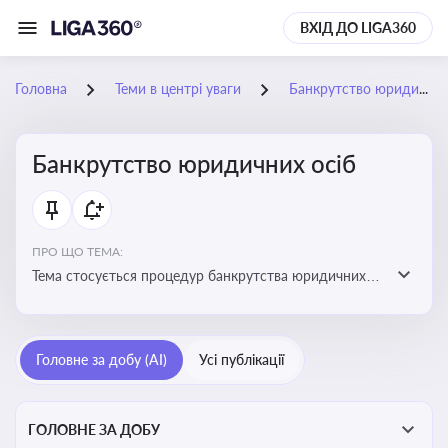
ВХІД ДО LIGA360
Головна
Теми в центрі уваги
Банкрутство юридичних осіб
Банкрутство юридичних осіб
ПРО ЩО ТЕМА:
Тема стосується процедур банкрутства юридичних
осіб, що включає етапи ліквідації, санації та
задоволення вимог кредиторів
Головне за добу (AI)
Усі публікації
ГОЛОВНЕ ЗА ДОБУ