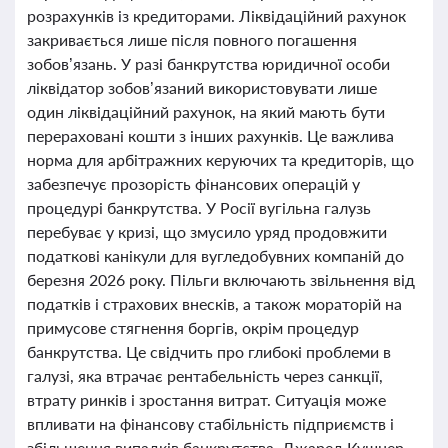
розрахунків із кредиторами. Ліквідаційний рахунок
закривається лише після повного погашення
зобов’язань. У разі банкрутства юридичної особи
ліквідатор зобов’язаний використовувати лише
один ліквідаційний рахунок, на який мають бути
перераховані кошти з інших рахунків. Це важлива
норма для арбітражних керуючих та кредиторів, що
забезпечує прозорість фінансових операцій у
процедурі банкрутства. У Росії вугільна галузь
перебуває у кризі, що змусило уряд продовжити
податкові канікули для вугледобувних компаній до
березня 2026 року. Пільги включають звільнення від
податків і страхових внесків, а також мораторій на
примусове стягнення боргів, окрім процедур
банкрутства. Це свідчить про глибокі проблеми в
галузі, яка втрачає рентабельність через санкції,
втрату ринків і зростання витрат. Ситуація може
впливати на фінансову стабільність підприємств і
збільшення випадків банкрутства. Джаред Кушнер,