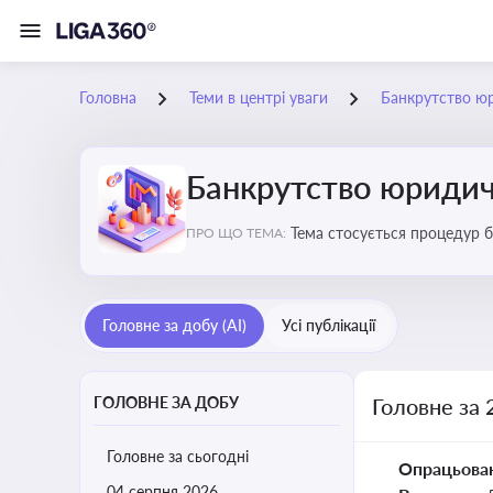
Головна
Теми в центрі уваги
Банкрутство ю
Банкрутство юридич
Тема стосується процедур б
ПРО ЩО ТЕМА:
Головне за добу (AI)
Усі публікації
ГОЛОВНЕ ЗА ДОБУ
Головне за 
Головне за сьогодні
Опрацьова
04 серпня 2026