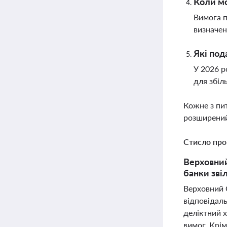
Коли мо
Вимога п
визначен
Які под
У 2026 р
для збі
Кожне з пи
розширений
Стисло про
Верховний
банки звіл
Верховний 
відповідаль
деліктний х
вимог. Крім