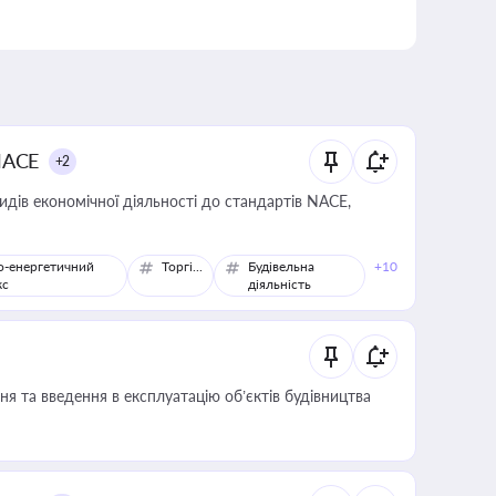
NACE
+2
идів економічної діяльності до стандартів NACE,
о-енергетичний
Торгівля
Будівельна
+10
кс
діяльність
я та введення в експлуатацію об’єктів будівництва