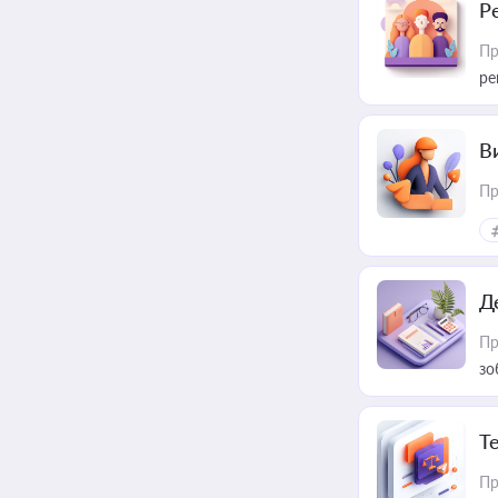
Р
Пр
ре
В
Пр
Д
Пр
зо
T
Пр