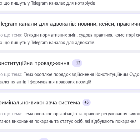
о що пишуть у Telegram каналах для нотаріусів
elegram канали для адвокатів: новини, кейси, практич
о що тема:
Огляди нормативних змін, судова практика, коментарі екс
о що пишуть у Telegram каналах для адвокатів
онституційне провадження
+12
о що тема:
Тема охоплює порядок здійснення Конституційним Судом
валення актів і формування правових позицій
римінально-виконавча система
+5
о що тема:
Тема охоплює організацію та правове регулювання викона
танов виконання покарань та статус осіб, які відбувають покарання