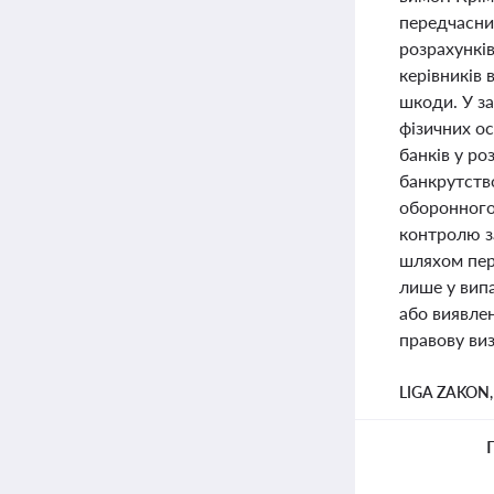
передчасни
розрахункі
керівників 
шкоди. У з
фізичних о
банків у ро
банкрутств
оборонного
контролю з
шляхом пер
лише у вип
або виявлен
правову виз
LIGA ZAKON