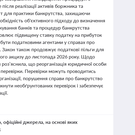
після реалізації активів боржника та
т для практики банкрутства, захищаючи
еобхідність об'єктивного підходу до визначення
кування банків та процедур банкрутства
новлює підвищену ставку податку на прибуток
ку бути податковими агентами у справах про
. Закон також продовжує податкові пільги для
нного акцизу до листопада 2026 року. Щодо
 роз’яснила, що реорганізація юридичної особи
 перевірки. Перевірки можуть проводитись
рганізації, порушення справи про банкрутство
икнути необґрунтованих перевірок і забезпечує
ції.
о, офіційні джерела, на основі яких
к