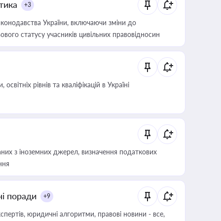
итика
+3
конодавства України, включаючи зміни до
ового статусу учасників цивільних правовідносин
світніх рівнів та кваліфікацій в Україні
аних з іноземних джерел, визначення податкових
ння
ні поради
+9
пертів, юридичні алгоритми, правові новини - все,