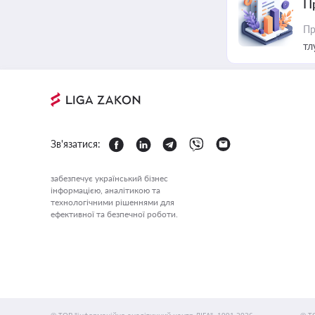
П
Пр
тл
Зв'язатися:
забезпечує український бізнес
інформацією, аналітикою та
технологічними рішеннями для
ефективної та безпечної роботи.