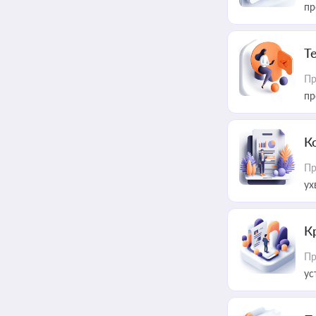
пр
T
Пр
пр
К
Пр
ух
К
Пр
ус