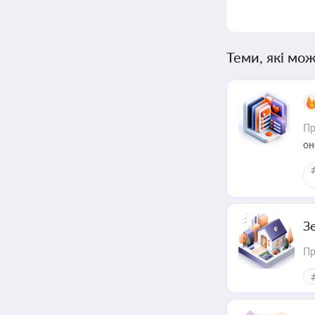
Теми, які мож
Пр
он
З
Пр