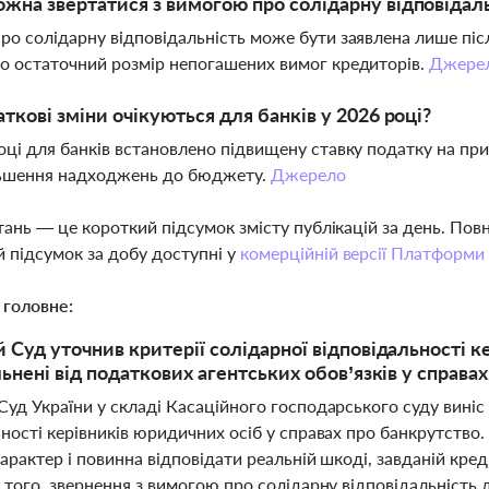
жна звертатися з вимогою про солідарну відповідаль
ро солідарну відповідальність може бути заявлена лише піс
о остаточний розмір непогашених вимог кредиторів.
Джере
аткові зміни очікуються для банків у 2026 році?
оці для банків встановлено підвищену ставку податку на пр
льшення надходжень до бюджету.
Джерело
тань — це короткий підсумок змісту публікацій за день. По
 підсумок за добу доступні у
комерційній версії Платформи
 головне:
 Суд уточнив критерії солідарної відповідальності к
ьнені від податкових агентських обов’язків у справах
Суд України у складі Касаційного господарського суду вині
ності керівників юридичних осіб у справах про банкрутство.
арактер і повинна відповідати реальній шкоді, завданій кре
 того, звернення з вимогою про солідарну відповідальність 