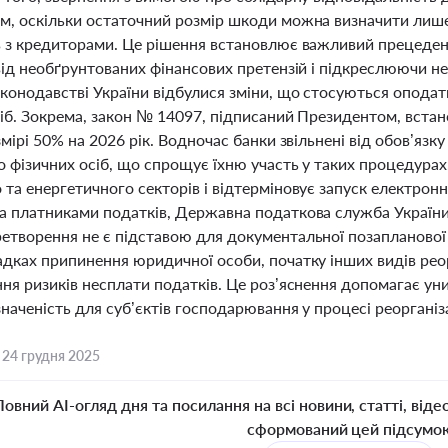
м, оскільки остаточний розмір шкоди можна визначити лише 
в з кредиторами. Це рішення встановлює важливий прецеден
від необґрунтованих фінансових претензій і підкреслюючи н
аконодавстві України відбулися зміни, що стосуються оподат
сіб. Зокрема, закон № 14097, підписаний Президентом, вста
змірі 50% на 2026 рік. Водночас банки звільнені від обов’яз
о фізичних осіб, що спрощує їхню участь у таких процедурах
 та енергетичного секторів і відтерміновує запуск електро
а платниками податків, Державна податкова служба України
етворення не є підставою для документальної позапланової
адках припинення юридичної особи, початку інших видів рео
ня ризиків несплати податків. Це роз’яснення допомагає ун
наченість для суб’єктів господарювання у процесі реорганіза
,
24 грудня 2025
Повний AI-огляд дня та посилання на всі новини, статті, віде
сформований цей підсумо