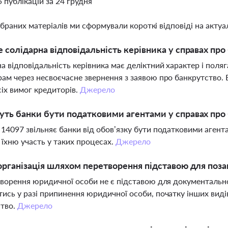
5 публікацій за 24 грудня
ібраних матеріалів ми сформували короткі відповіді на актуал
 солідарна відповідальність керівника у справах про
а відповідальність керівника має деліктний характер і поля
ам через несвоєчасне звернення з заявою про банкрутство.
іх вимог кредиторів.
Джерело
ть банки бути податковими агентами у справах про 
14097 звільняє банки від обов’язку бути податковими агент
їхню участь у таких процесах.
Джерело
організація шляхом перетворення підставою для поза
творення юридичної особи не є підставою для документально
ись у разі припинення юридичної особи, початку інших виді
ство.
Джерело