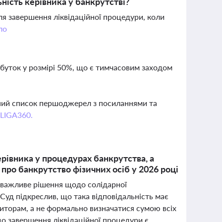
ність керівника у банкрутстві?
ля завершення ліквідаційної процедури, коли
ло
ибуток у розмірі 50%, що є тимчасовим заходом
вний список першоджерел з посиланнями та
 LIGA360.
ерівника у процедурах банкрутства, а
 про банкрутство фізичних осіб у 2026 році
с важливе рішення щодо солідарної
 Суд підкреслив, що така відповідальність має
диторам, а не формально визначатися сумою всіх
до завершення ліквідаційної процедури є