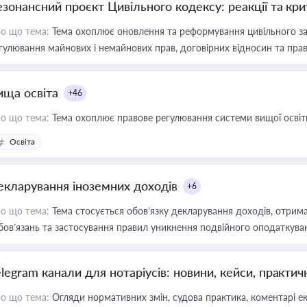
езонансний проєкт Цивільного кодексу: реакції та кр
о що тема:
Тема охоплює оновлення та реформування цивільного за
гулювання майнових і немайнових прав, договірних відносин та прав
ища освіта
+46
о що тема:
Тема охоплює правове регулювання системи вищої освіти, о
Освіта
екларування іноземних доходів
+6
о що тема:
Тема стосується обов’язку декларування доходів, отрим
бов’язань та застосування правил уникнення подвійного оподаткува
elegram канали для нотаріусів: новини, кейси, практич
о що тема:
Огляди нормативних змін, судова практика, коментарі екс