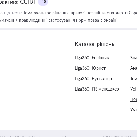
рактика ЄСПЛ
+18
о що тема:
Тема охоплює рішення, правові позиції та стандарти Євр
умачення прав людини і застосування норм права в Україні
Каталог рішень
Liga360: Керівник
Зн
Liga360: Юрист
Ак
Liga360: Бухгалтер
Тем
Liga360: PR-менеджер
Усі
Пол
Умо