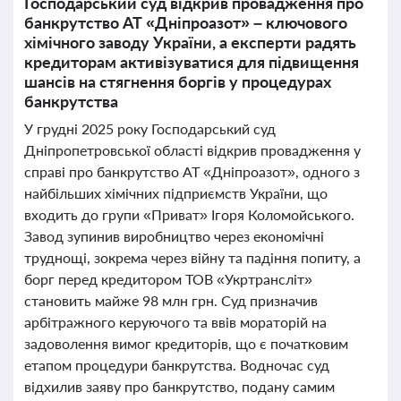
Господарський суд відкрив провадження про
банкрутство АТ «Дніпроазот» – ключового
хімічного заводу України, а експерти радять
кредиторам активізуватися для підвищення
шансів на стягнення боргів у процедурах
банкрутства
У грудні 2025 року Господарський суд
Дніпропетровської області відкрив провадження у
справі про банкрутство АТ «Дніпроазот», одного з
найбільших хімічних підприємств України, що
входить до групи «Приват» Ігоря Коломойського.
Завод зупинив виробництво через економічні
труднощі, зокрема через війну та падіння попиту, а
борг перед кредитором ТОВ «Укртрансліт»
становить майже 98 млн грн. Суд призначив
арбітражного керуючого та ввів мораторій на
задоволення вимог кредиторів, що є початковим
етапом процедури банкрутства. Водночас суд
відхилив заяву про банкрутство, подану самим