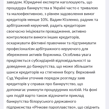
заводом. Юридичні експерти наголошують, що
процедура банкрутства в Україні часто є тривалою
та малоефективною, з рівнем задоволення вимог
кредиторів менше 10%. Вадим Кізленко, радник та
арбітражний керуючий, радить кредиторам
своєчасно ініціювати провадження, активно
контролювати вимоги інших кредиторів,
оскаржувати фіктивні правочини та підтримувати
професіоналізм арбітражного керуючого для
збереження активів боржника. Особлива увага
приділяється субсидіарній відповідальності за
доведення до банкрутства, що може збільшити
шанси кредиторів на стягнення боргу. Верховний
Суд України уточнив порядок розгляду заяв
кредиторів у справах про банкрутство, що
допомагає уникнути процедурних колізій. На фоні
цих подій варто також відзначити приклад
банкрутства білоруського державного
підприємства «Річкове пароплавство», що свідчить