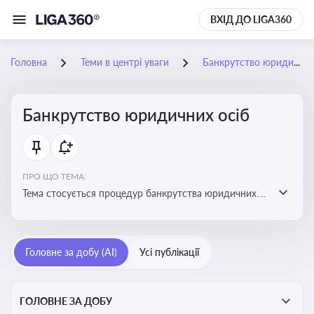
ВХІД ДО LIGA360
Головна
Теми в центрі уваги
Банкрутство юридичних осіб
Банкрутство юридичних осіб
ПРО ЩО ТЕМА:
Тема стосується процедур банкрутства юридичних
осіб, що включає етапи ліквідації, санації та
задоволення вимог кредиторів
Головне за добу (AI)
Усі публікації
ГОЛОВНЕ ЗА ДОБУ