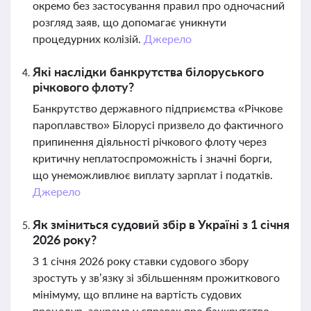
окремо без застосування правил про одночасний
розгляд заяв, що допомагає уникнути
процедурних колізій.
Джерело
Які наслідки банкрутства білоруського
річкового флоту?
Банкрутство державного підприємства «Річкове
пароплавство» Білорусі призвело до фактичного
припинення діяльності річкового флоту через
критичну неплатоспроможність і значні борги,
що унеможливлює виплату зарплат і податків.
Джерело
Як зміниться судовий збір в Україні з 1 січня
2026 року?
З 1 січня 2026 року ставки судового збору
зростуть у зв’язку зі збільшенням прожиткового
мінімуму, що вплине на вартість судових
процедур, зокрема у справах про банкрутство.