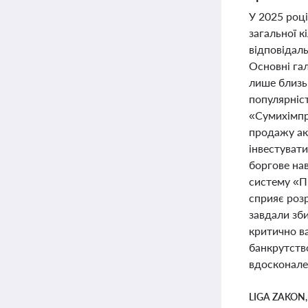
У 2025 роц
загальної 
відповідаль
Основні гал
лише близь
популярніст
«Сумихімпр
продажу акц
інвестувати
боргове нав
систему «П
сприяє розр
завдали зби
критично в
банкрутство
вдосконален
LIGA ZAKON