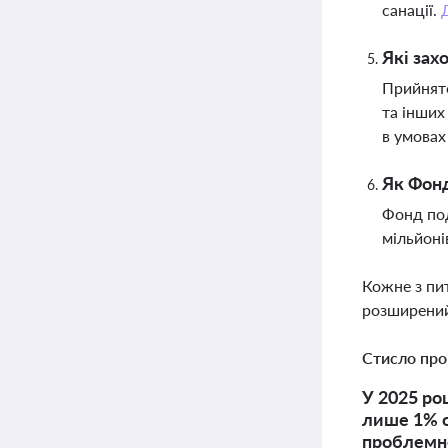
санації.
Які зах
Прийнято
та інших
в умовах
Як Фонд
Фонд под
мільйоні
Кожне з пи
розширений
Стисло про
У 2025 ро
лише 1% о
проблемно