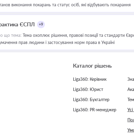
танов виконання покарань та статус осіб, які відбувають покарання
рактика ЄСПЛ
+9
о що тема:
Тема охоплює рішення, правові позиції та стандарти Євр
умачення прав людини і застосування норм права в Україні
Каталог рішень
Liga360: Керівник
Зн
Liga360: Юрист
Ак
Liga360: Бухгалтер
Тем
Liga360: PR-менеджер
Усі
Пол
Умо