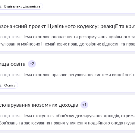
Будівельна діяльність
езонансний проєкт Цивільного кодексу: реакції та кр
о що тема:
Тема охоплює оновлення та реформування цивільного за
гулювання майнових і немайнових прав, договірних відносин та прав
ища освіта
+2
о що тема:
Тема охоплює правове регулювання системи вищої освіти, о
Освіта
екларування іноземних доходів
+1
о що тема:
Тема стосується обов’язку декларування доходів, отрим
бов’язань та застосування правил уникнення подвійного оподаткува