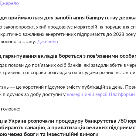
Джерело
оди приймаються для запобігання банкрутству держа
 законопроект, який продовжує мораторій на порушення сп
 критично важливих енергетичних підприємств до 2028 року
 воєнного стану.
Джерело
 гарантування вкладів бореться з пов’язаними особа
ає позови до пов’язаних осіб банків, які завдали збитків чер
в гривень, і ці справи розглядаються судами різних інстанцій
тань — це короткий підсумок змісту публікацій за день. По
 підсумок за добу доступні у
комерційній версії Платформи
 головне:
ці в Україні розпочали процедуру банкрутства 780 юр
бирають санацію, а приватизація великих підприємс
ю через борги та інвестиційні вимоги