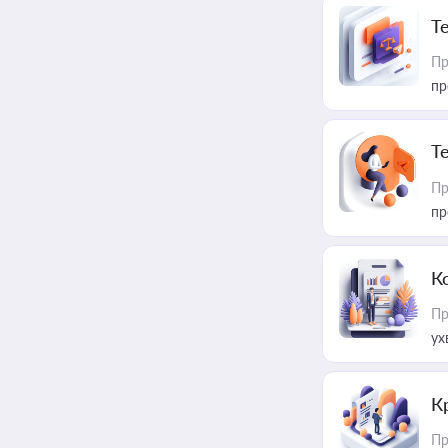
T
Пр
пр
T
Пр
пр
К
Пр
ух
К
Пр