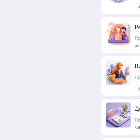
Р
Пр
ре
В
Пр
Д
Пр
зо