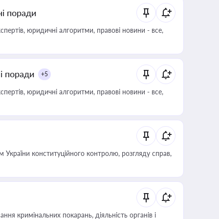
ні поради
пертів, юридичні алгоритми, правові новини - все,
ні поради
+5
пертів, юридичні алгоритми, правові новини - все,
 України конституційного контролю, розгляду справ,
ння кримінальних покарань, діяльність органів і