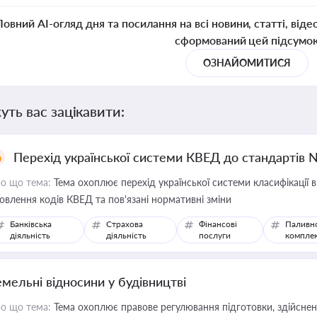
Повний AI-огляд дня та посилання на всі новини, статті, віде
сформований цей підсумо
ОЗНАЙОМИТИСЯ
уть вас зацікавити:
Перехід української системи КВЕД до стандартів 
о що тема:
Тема охоплює перехід української системи класифікації в
овлення кодів КВЕД та пов'язані нормативні зміни
Банківська
Страхова
Фінансові
Паливн
діяльність
діяльність
послуги
компле
емельні відносини у будівництві
о що тема:
Тема охоплює правове регулювання підготовки, здійсненн