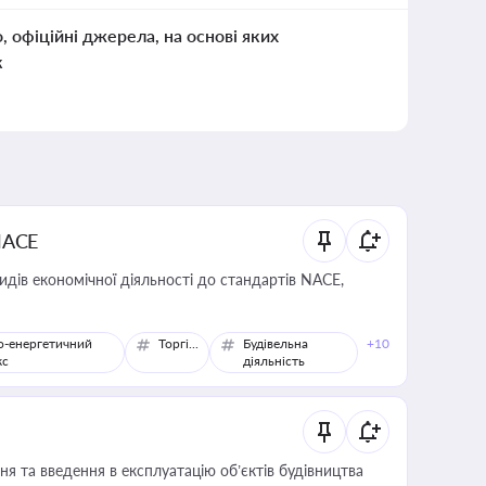
о, офіційні джерела, на основі яких
к
NACE
идів економічної діяльності до стандартів NACE,
о-енергетичний
Торгівля
Будівельна
+10
кс
діяльність
я та введення в експлуатацію об’єктів будівництва