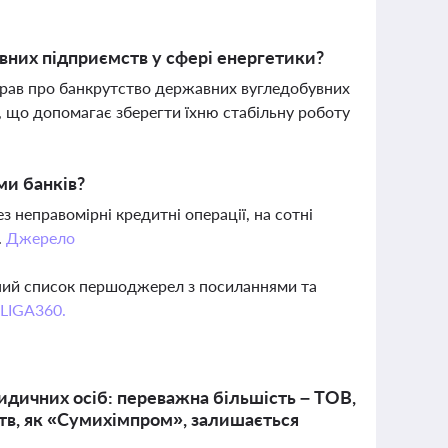
вних підприємств у сфері енергетики?
рав про банкрутство державних вугледобувних
, що допомагає зберегти їхню стабільну роботу
ми банків?
ез неправомірні кредитні операції, на сотні
.
Джерело
вний список першоджерел з посиланнями та
 LIGA360.
идичних осіб: переважна більшість – ТОВ,
тв, як «Сумихімпром», залишається