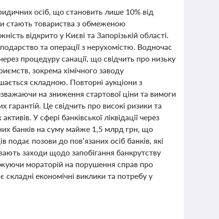
ридичних осіб, що становить лише 10% від
ами стають товариства з обмеженою
ність відкрито у Києві та Запорізькій області.
осподарство та операції з нерухомістю. Водночас
ерез процедуру санації, що свідчить про низьку
риємств, зокрема хімічного заводу
ишається складною. Повторні аукціони з
незважаючи на зниження стартової ціни та вимоги
х гарантій. Це свідчить про високі ризики та
тивів. У сфері банківської ліквідації через
их банків на суму майже 1,5 млрд грн, що
 подає позови до пов’язаних осіб банків, які
ривають заходи щодо запобігання банкрутству
вжуючи мораторій на порушення справ про
є складні економічні виклики та потребу у