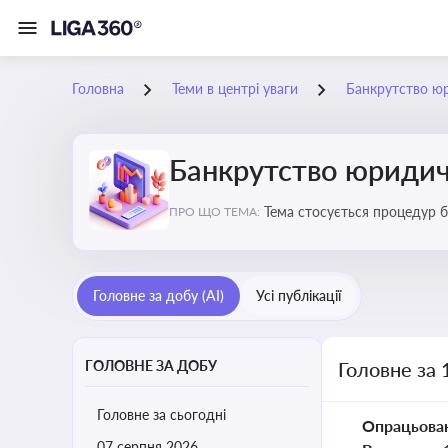
Головна
Теми в центрі уваги
Банкрутство ю
Банкрутство юридич
Тема стосується процедур б
ПРО ЩО ТЕМА:
Головне за добу (AI)
Усі публікації
ГОЛОВНЕ ЗА ДОБУ
Головне за 
Головне за сьогодні
Опрацьова
07 серпня 2026