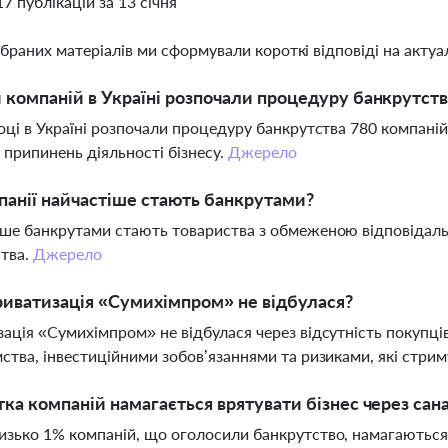
17 публікацій за 13 січня
ібраних матеріалів ми сформували короткі відповіді на актуал
 компаній в Україні розпочали процедуру банкрутств
оці в Україні розпочали процедуру банкрутства 780 компаній
і припинень діяльності бізнесу.
Джерело
панії найчастіше стають банкрутами?
ше банкрутами стають товариства з обмеженою відповідальні
тва.
Джерело
иватизація «Сумихімпром» не відбулася?
ація «Сумихімпром» не відбулася через відсутність покупці
ства, інвестиційними зобов’язаннями та ризиками, які стрим
тка компаній намагається врятувати бізнес через сан
зько 1% компаній, що оголосили банкрутство, намагаються