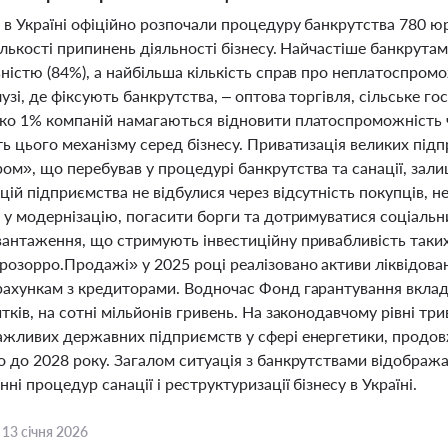
і в Україні офіційно розпочали процедуру банкрутства 780 ю
кількості припинень діяльності бізнесу. Найчастіше банкрут
ністю (84%), а найбільша кількість справ про неплатоспромож
узі, де фіксують банкрутства, – оптова торгівля, сільське г
ко 1% компаній намагаються відновити платоспроможність ч
ь цього механізму серед бізнесу. Приватизація великих підп
ом», що перебував у процедурі банкрутства та санації, зал
ій підприємства не відбулися через відсутність покупців, 
 у модернізацію, погасити борги та дотримуватися соціальни
антаження, що стримують інвестиційну привабливість таких ак
розорро.Продажі» у 2025 році реалізовано активи ліквідован
ахункам з кредиторами. Водночас Фонд гарантування вкладів
тків, на сотні мільйонів гривень. На законодавчому рівні т
ажливих державних підприємств у сфері енергетики, продо
 до 2028 року. Загалом ситуація з банкрутствами відобража
ні процедур санації і реструктуризації бізнесу в Україні.
,
13 січня 2026