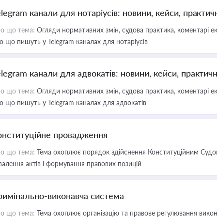
elegram канали для нотаріусів: новини, кейси, практич
о що тема:
Огляди нормативних змін, судова практика, коментарі екс
о що пишуть у Telegram каналах для нотаріусів
elegram канали для адвокатів: новини, кейси, практич
о що тема:
Огляди нормативних змін, судова практика, коментарі екс
о що пишуть у Telegram каналах для адвокатів
онституційне провадження
о що тема:
Тема охоплює порядок здійснення Конституційним Судом
валення актів і формування правових позицій
римінально-виконавча система
о що тема:
Тема охоплює організацію та правове регулювання викона