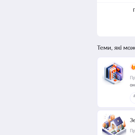
Теми, які мож
Пр
он
З
Пр