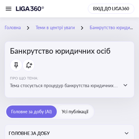
ВХІД ДО LIGA360
Головна
Теми в центрі уваги
Банкрутство юридичних осіб
Банкрутство юридичних осіб
ПРО ЩО ТЕМА:
Тема стосується процедур банкрутства юридичних
осіб, що включає етапи ліквідації, санації та
задоволення вимог кредиторів
Головне за добу (AI)
Усі публікації
ГОЛОВНЕ ЗА ДОБУ