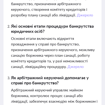
банкрутство, призначення арбітражного
керуючого, створення комітету кредиторів і
розробку плану санації або ліквідації.
Джерело
Які основні етапи процедури банкрутства
юридичних осіб?
Основні етапи включають відкриття
провадження у справі про банкрутство,
призначення арбітражного керуючого, можливу
санацію боржника через план санації, роботу
комітету кредиторів та, у разі неможливості
санації, ліквідаційну процедуру.
Джерело
Як арбітражний керуючий допомагає у
справі про банкрутство?
Арбітражний керуючий управляє майном
боржника, контролює процес санації або
ліквідації, забезпечує взаємодію між боржником і