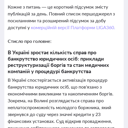
Кожне з питань — це короткий підсумок змісту
публікацій за день. Повний список першоджерел з
посиланнями та розширений підсумок за добу
доступні у
комерційній версії Платформи LIGA360.
Стисло про головне:
В Україні зростає кількість справ про
банкрутство юридичних осіб: приклади
реструктуризації боргів та стан медичних
компаній у процедурі банкрутства
В Україні спостерігається активізація процедур
банкрутства юридичних осіб, що пов'язано з
економічними викликами та накопиченням боргів.
Зокрема, на Волині розглядається справа про
неплатоспроможність молодого боржника, який
звернувся до суду через значні кредити у 23
фінансових установах. Суд відкрив провадження,
призначив арбітражного керуючого та запровадив