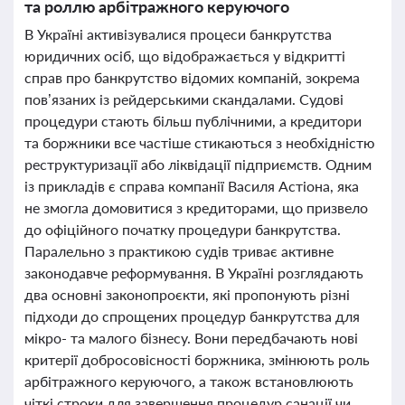
та роллю арбітражного керуючого
В Україні активізувалися процеси банкрутства
юридичних осіб, що відображається у відкритті
справ про банкрутство відомих компаній, зокрема
пов’язаних із рейдерськими скандалами. Судові
процедури стають більш публічними, а кредитори
та боржники все частіше стикаються з необхідністю
реструктуризації або ліквідації підприємств. Одним
із прикладів є справа компанії Василя Астіона, яка
не змогла домовитися з кредиторами, що призвело
до офіційного початку процедури банкрутства.
Паралельно з практикою судів триває активне
законодавче реформування. В Україні розглядають
два основні законопроєкти, які пропонують різні
підходи до спрощених процедур банкрутства для
мікро- та малого бізнесу. Вони передбачають нові
критерії добросовісності боржника, змінюють роль
арбітражного керуючого, а також встановлюють
чіткі строки для завершення процедур санації чи