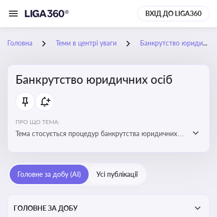
ВХІД ДО LIGA360
Головна
Теми в центрі уваги
Банкрутство юридичних осіб
Банкрутство юридичних осіб
ПРО ЩО ТЕМА:
Тема стосується процедур банкрутства юридичних
осіб, що включає етапи ліквідації, санації та
задоволення вимог кредиторів
Головне за добу (AI)
Усі публікації
ГОЛОВНЕ ЗА ДОБУ