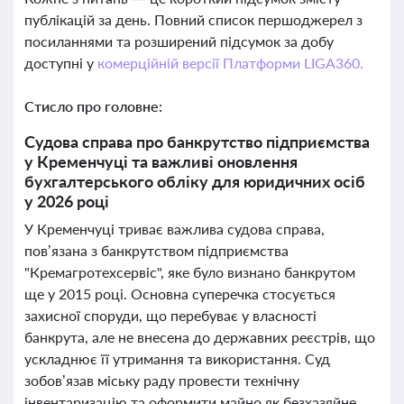
публікацій за день. Повний список першоджерел з
посиланнями та розширений підсумок за добу
доступні у
комерційній версії Платформи LIGA360.
Стисло про головне:
Судова справа про банкрутство підприємства
у Кременчуці та важливі оновлення
бухгалтерського обліку для юридичних осіб
у 2026 році
У Кременчуці триває важлива судова справа,
пов’язана з банкрутством підприємства
"Кремагротехсервіс", яке було визнано банкрутом
ще у 2015 році. Основна суперечка стосується
захисної споруди, що перебуває у власності
банкрута, але не внесена до державних реєстрів, що
ускладнює її утримання та використання. Суд
зобов’язав міську раду провести технічну
інвентаризацію та оформити майно як безхазяйне,