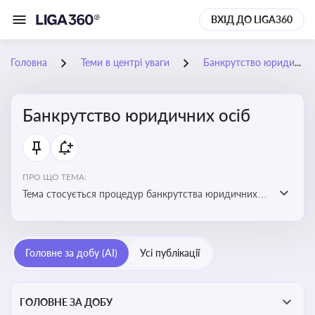
ВХІД ДО LIGA360
Головна
Теми в центрі уваги
Банкрутство юридичних осіб
Банкрутство юридичних осіб
ПРО ЩО ТЕМА:
Тема стосується процедур банкрутства юридичних
осіб, що включає етапи ліквідації, санації та
задоволення вимог кредиторів
Головне за добу (AI)
Усі публікації
ГОЛОВНЕ ЗА ДОБУ