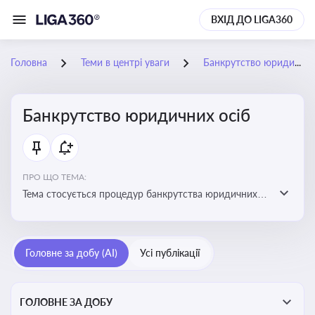
ВХІД ДО LIGA360
Головна
Теми в центрі уваги
Банкрутство юридичних осіб
Банкрутство юридичних осіб
ПРО ЩО ТЕМА:
Тема стосується процедур банкрутства юридичних
осіб, що включає етапи ліквідації, санації та
задоволення вимог кредиторів
Головне за добу (AI)
Усі публікації
ГОЛОВНЕ ЗА ДОБУ