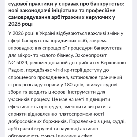
судової практики у справах про банкрутство:
нові законодавчі ініціативи та професійне
самоврядування арбітражних керуючих у
2026 році
У 2026 році в Україні відбуваються важливі зміни у
сфері банкрутства юридичних осіб, зокрема
впровадження спрощеної процедури банкрутства
для мікро- та малого бізнесу. Законопроєкт
№15024, рекомендований до прийняття Верховною
Радою, передбачає чіткі критерії доступу до
спрощеного провадження, встановлює граничний
строк розгляду справи у 180 днів, знижує судові
збори та вводить цифрові інструменти для
учасників процесу. Це має на меті підвищити
ефективність процедур, зменшити витрати та
сприяти відновленню платоспроможності
добросовісних боржників. Паралельно з цим, судді,
арбітражні керуючі та науковці активно
обговорюють сучасні виклики у сфері