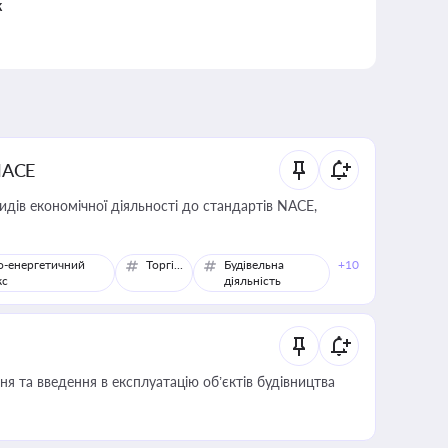
к
NACE
идів економічної діяльності до стандартів NACE,
о-енергетичний
Торгівля
Будівельна
+10
кс
діяльність
я та введення в експлуатацію об’єктів будівництва