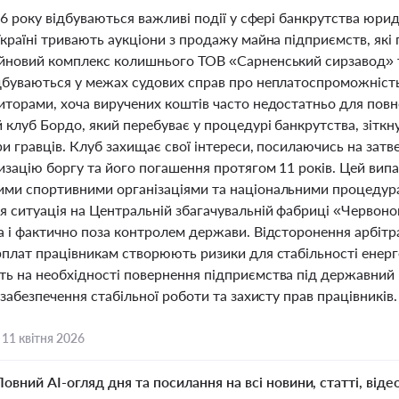
26 року відбуваються важливі події у сфері банкрутства юрид
Україні тривають аукціони з продажу майна підприємств, які
йновий комплекс колишнього ТОВ «Сарненський сирзавод» та
дбуваються у межах судових справ про неплатоспроможність
иторами, хоча виручених коштів часто недостатньо для повн
 клуб Бордо, який перебуває у процедурі банкрутства, зіткн
и гравців. Клуб захищає свої інтереси, посилаючись на зат
изацію боргу та його погашення протягом 11 років. Цей випа
ми спортивними організаціями та національними процедур
я ситуація на Центральній збагачувальній фабриці «Червоно
а і фактично поза контролем держави. Відсторонення арбіт
рплат працівникам створюють ризики для стабільності енерг
ь на необхідності повернення підприємства під державний 
 забезпечення стабільної роботи та захисту прав працівників.
,
11 квітня 2026
Повний AI-огляд дня та посилання на всі новини, статті, віде