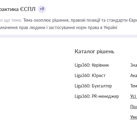
рактика ЄСПЛ
+9
о що тема:
Тема охоплює рішення, правові позиції та стандарти Євр
умачення прав людини і застосування норм права в Україні
Каталог рішень
Liga360: Керівник
Зн
Liga360: Юрист
Ак
Liga360: Бухгалтер
Тем
Liga360: PR-менеджер
Усі
Пол
Умо