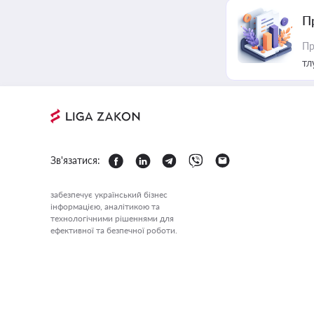
П
Пр
тл
Зв'язатися:
забезпечує український бізнес
інформацією, аналітикою та
технологічними рішеннями для
ефективної та безпечної роботи.