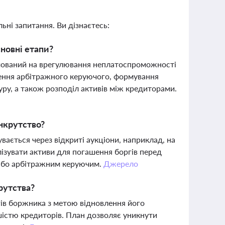
ьні запитання. Ви дізнаєтесь:
сновні етапи?
мований на врегулювання неплатоспроможності
ення арбітражного керуючого, формування
уру, а також розподіл активів між кредиторами.
нкрутство?
ається через відкриті аукціони, наприклад, на
ізувати активи для погашення боргів перед
 або арбітражним керуючим.
Джерело
крутства?
гів боржника з метою відновлення його
шістю кредиторів. План дозволяє уникнути