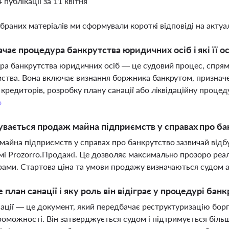
4 публікації за 11 квітня
ібраних матеріалів ми сформували короткі відповіді на актуал
чає процедура банкрутства юридичних осіб і які її о
а банкрутства юридичних осіб — це судовий процес, спря
ства. Вона включає визнання боржника банкрутом, признач
 кредиторів, розробку плану санації або ліквідаційну процед
о
увається продаж майна підприємств у справах про ба
айна підприємств у справах про банкрутство зазвичай відбув
і Prozorro.Продажі. Це дозволяє максимально прозоро реал
ами. Стартова ціна та умови продажу визначаються судом
 план санації і яку роль він відіграє у процедурі бан
ації — це документ, який передбачає реструктуризацію бор
оможності. Він затверджується судом і підтримується біль