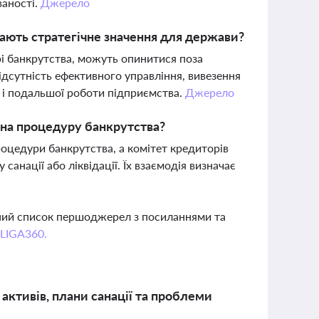
ваності.
Джерело
ають стратегічне значення для держави?
рі банкрутства, можуть опинитися поза
ідсутність ефективного управління, вивезення
 і подальшої роботи підприємства.
Джерело
 на процедуру банкрутства?
цедури банкрутства, а комітет кредиторів
санації або ліквідації. Їх взаємодія визначає
вний список першоджерел з посиланнями та
 LIGA360.
ктивів, плани санації та проблеми