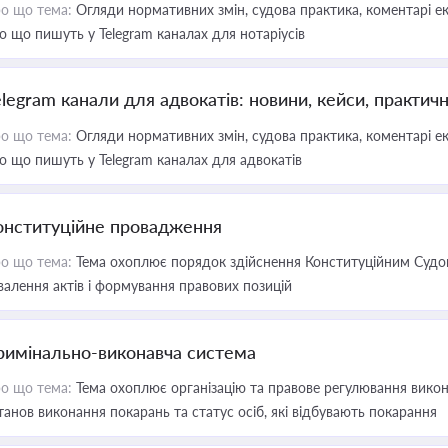
о що тема:
Огляди нормативних змін, судова практика, коментарі екс
о що пишуть у Telegram каналах для нотаріусів
elegram канали для адвокатів: новини, кейси, практич
о що тема:
Огляди нормативних змін, судова практика, коментарі екс
о що пишуть у Telegram каналах для адвокатів
онституційне провадження
о що тема:
Тема охоплює порядок здійснення Конституційним Судом
валення актів і формування правових позицій
римінально-виконавча система
о що тема:
Тема охоплює організацію та правове регулювання викона
танов виконання покарань та статус осіб, які відбувають покарання