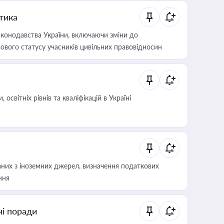
итика
конодавства України, включаючи зміни до
ового статусу учасників цивільних правовідносин
світніх рівнів та кваліфікацій в Україні
аних з іноземних джерел, визначення податкових
ння
ні поради