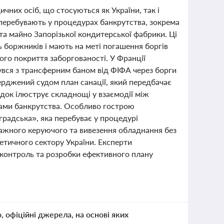
ичних осіб, що стосуються як України, так і
 перебувають у процедурах банкрутства, зокрема
 майно Запорізької кондитерської фабрики. Ці
 боржників і мають на меті погашення боргів
ого покриття заборгованості. У Франції
увся з трансферним баном від ФІФА через борги
верджений судом план санації, який передбачає
док ілюструє складнощі у взаємодії між
ами банкрутства. Особливо гострою
градська», яка перебуває у процедурі
ражного керуючого та вивезення обладнання без
етичного сектору України. Експерти
контроль та розробки ефективного плану
о, офіційні джерела, на основі яких