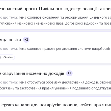
езонансний проєкт Цивільного кодексу: реакції та кр
о що тема:
Тема охоплює оновлення та реформування цивільного за
гулювання майнових і немайнових прав, договірних відносин та прав
ища освіта
+2
о що тема:
Тема охоплює правове регулювання системи вищої освіти, о
Освіта
екларування іноземних доходів
+1
о що тема:
Тема стосується обов’язку декларування доходів, отрим
бов’язань та застосування правил уникнення подвійного оподаткува
elegram канали для нотаріусів: новини, кейси, практич