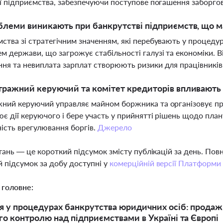
ії підприємства, забезпечуючи поступове погашення заборго
блеми виникають при банкрутстві підприємств, що м
ства зі стратегічним значенням, які перебувають у процеду
м держави, що загрожує стабільності галузі та економіки. В
ня та невиплата зарплат створюють ризики для працівників
тражний керуючий та комітет кредиторів впливають
ний керуючий управляє майном боржника та організовує про
є дії керуючого і бере участь у прийнятті рішень щодо плану 
ість врегулювання боргів.
Джерело
тань — це короткий підсумок змісту публікацій за день. По
 підсумок за добу доступні у
комерційній версії Платформи
 головне:
 у процедурах банкрутства юридичних осіб: продаж а
о контролю над підприємствами в Україні та Європі