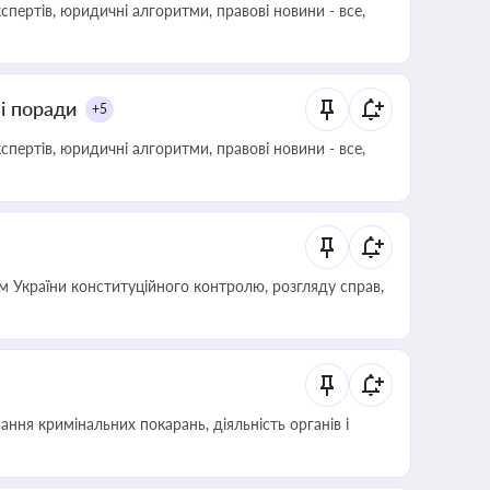
пертів, юридичні алгоритми, правові новини - все,
ні поради
+5
пертів, юридичні алгоритми, правові новини - все,
 України конституційного контролю, розгляду справ,
ння кримінальних покарань, діяльність органів і