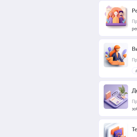
Р
Пр
ре
В
Пр
Д
Пр
зо
T