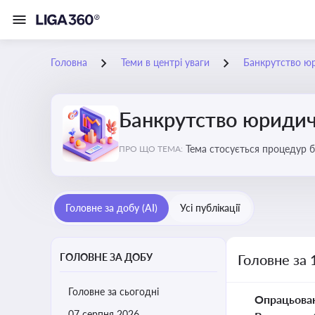
Головна
Теми в центрі уваги
Банкрутство ю
Банкрутство юридич
Тема стосується процедур б
ПРО ЩО ТЕМА:
Головне за добу (AI)
Усі публікації
ГОЛОВНЕ ЗА ДОБУ
Головне за 
Головне за сьогодні
Опрацьова
07 серпня 2026