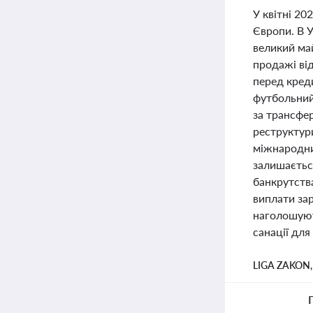
У квітні 20
Європи. В 
великий ма
продажі ві
перед кред
футбольний
за трансфер
реструктур
міжнародни
залишаєтьс
банкрутств
виплати за
наголошуют
санації для
LIGA ZAKON