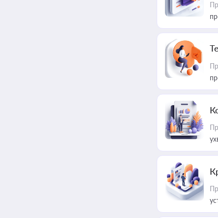
Пр
пр
T
Пр
пр
К
Пр
ух
К
Пр
ус