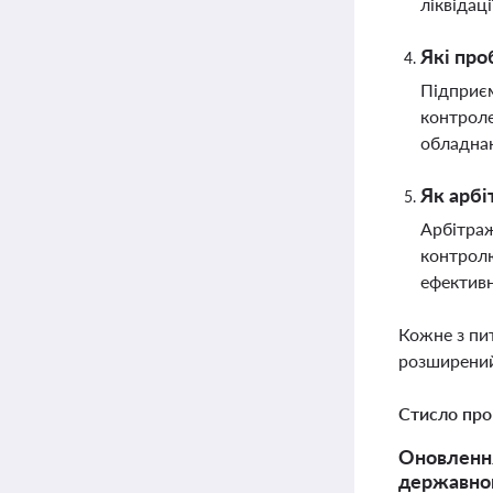
ліквідац
Які про
Підприєм
контроле
обладнан
Як арбі
Арбітраж
контролю
ефективн
Кожне з пи
розширений
Стисло про
Оновлення
державног