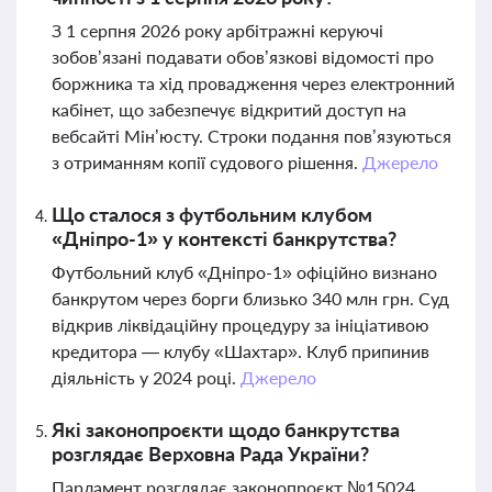
З 1 серпня 2026 року арбітражні керуючі
зобов’язані подавати обов’язкові відомості про
боржника та хід провадження через електронний
кабінет, що забезпечує відкритий доступ на
вебсайті Мін’юсту. Строки подання пов’язуються
з отриманням копії судового рішення.
Джерело
Що сталося з футбольним клубом
«Дніпро-1» у контексті банкрутства?
Футбольний клуб «Дніпро-1» офіційно визнано
банкрутом через борги близько 340 млн грн. Суд
відкрив ліквідаційну процедуру за ініціативою
кредитора — клубу «Шахтар». Клуб припинив
діяльність у 2024 році.
Джерело
Які законопроєкти щодо банкрутства
розглядає Верховна Рада України?
Парламент розглядає законопроєкт №15024,