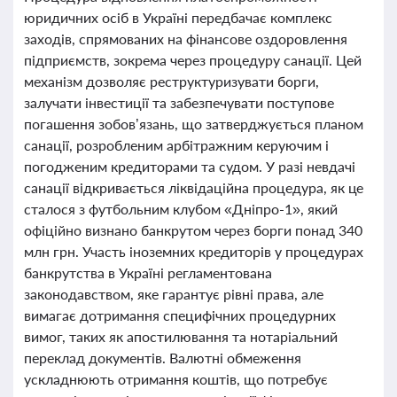
юридичних осіб в Україні передбачає комплекс
заходів, спрямованих на фінансове оздоровлення
підприємств, зокрема через процедуру санації. Цей
механізм дозволяє реструктуризувати борги,
залучати інвестиції та забезпечувати поступове
погашення зобов’язань, що затверджується планом
санації, розробленим арбітражним керуючим і
погодженим кредиторами та судом. У разі невдачі
санації відкривається ліквідаційна процедура, як це
сталося з футбольним клубом «Дніпро-1», який
офіційно визнано банкрутом через борги понад 340
млн грн. Участь іноземних кредиторів у процедурах
банкрутства в Україні регламентована
законодавством, яке гарантує рівні права, але
вимагає дотримання специфічних процедурних
вимог, таких як апостилювання та нотаріальний
переклад документів. Валютні обмеження
ускладнюють отримання коштів, що потребує