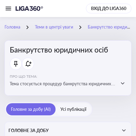
ВХІД ДО LIGA360
Головна
Теми в центрі уваги
Банкрутство юридичних осіб
Банкрутство юридичних осіб
ПРО ЩО ТЕМА:
Тема стосується процедур банкрутства юридичних
осіб, що включає етапи ліквідації, санації та
задоволення вимог кредиторів
Головне за добу (AI)
Усі публікації
ГОЛОВНЕ ЗА ДОБУ