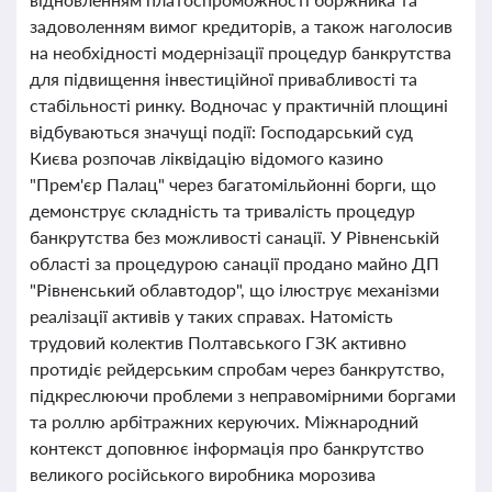
задоволенням вимог кредиторів, а також наголосив
на необхідності модернізації процедур банкрутства
для підвищення інвестиційної привабливості та
стабільності ринку. Водночас у практичній площині
відбуваються значущі події: Господарський суд
Києва розпочав ліквідацію відомого казино
"Прем'єр Палац" через багатомільйонні борги, що
демонструє складність та тривалість процедур
банкрутства без можливості санації. У Рівненській
області за процедурою санації продано майно ДП
"Рівненський облавтодор", що ілюструє механізми
реалізації активів у таких справах. Натомість
трудовий колектив Полтавського ГЗК активно
протидіє рейдерським спробам через банкрутство,
підкреслюючи проблеми з неправомірними боргами
та роллю арбітражних керуючих. Міжнародний
контекст доповнює інформація про банкрутство
великого російського виробника морозива