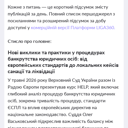
Кожне з питань — це короткий підсумок змісту
публікацій за день. Повний список першоджерел з
посиланнями та розширений підсумок за добу
доступні у
комерційній версії Платформи LIGA360.
Стисло про головне:
Нові виклики та практики у процедурах
банкрутства юридичних осіб: від
європейських стандартів до локальних кейсів
санації та ліквідації
У травні 2026 року Верховний Суд України разом із
Радою Європи презентував курс HELP, який включає
глибокий аналіз процедур банкрутства юридичних
осіб, зокрема тривалість процедур, стандарти
ЄСПЛ та вплив європейських директив на
національне законодавство. Суддя Олег
Васьковський підкреслив важливість балансу між
відновленням платоспроможності боржника та