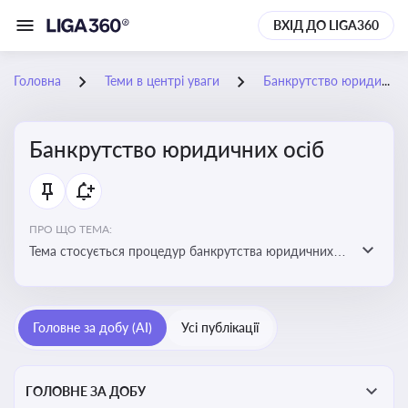
ВХІД ДО LIGA360
Головна
Теми в центрі уваги
Банкрутство юридичних осіб
Банкрутство юридичних осіб
ПРО ЩО ТЕМА:
Тема стосується процедур банкрутства юридичних
осіб, що включає етапи ліквідації, санації та
задоволення вимог кредиторів
Головне за добу (AI)
Усі публікації
ГОЛОВНЕ ЗА ДОБУ