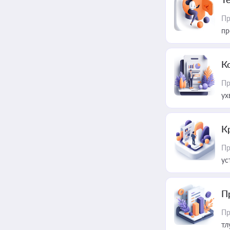
Пр
пр
К
Пр
ух
К
Пр
ус
П
Пр
тл