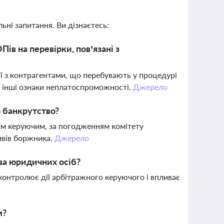
ьні запитання. Ви дізнаєтесь:
ів на перевірки, пов’язані з
ії з контрагентами, що перебувають у процедурі
та інші ознаки неплатоспроможності.
Джерело
о банкрутство?
им керуючим, за погодженням комітету
тивів боржника.
Джерело
тва юридичних осіб?
контролює дії арбітражного керуючого і впливає
м?