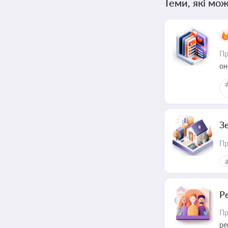
Теми, які мож
Пр
он
З
Пр
Р
Пр
ре