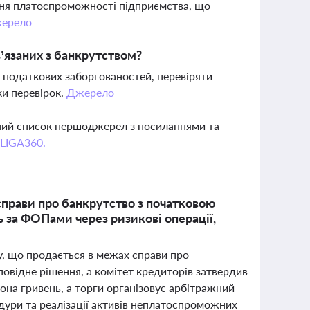
ння платоспроможності підприємства, що
ерело
’язаних з банкрутством?
податкових заборгованостей, перевіряти
ки перевірок.
Джерело
вний список першоджерел з посиланнями та
 LIGA360.
справи про банкрутство з початковою
ь за ФОПами через ризикові операції,
у, що продається в межах справи про
повідне рішення, а комітет кредиторів затвердив
йона гривень, а торги організовує арбітражний
дури та реалізації активів неплатоспроможних