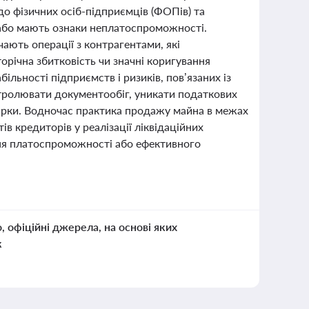
о фізичних осіб-підприємців (ФОПів) та
 або мають ознаки неплатоспроможності.
ають операції з контрагентами, які
торічна збитковість чи значні коригування
більності підприємств і ризиків, пов’язаних із
тролювати документообіг, уникати податкових
вірки. Водночас практика продажу майна в межах
в кредиторів у реалізації ліквідаційних
ння платоспроможності або ефективного
о, офіційні джерела, на основі яких
к