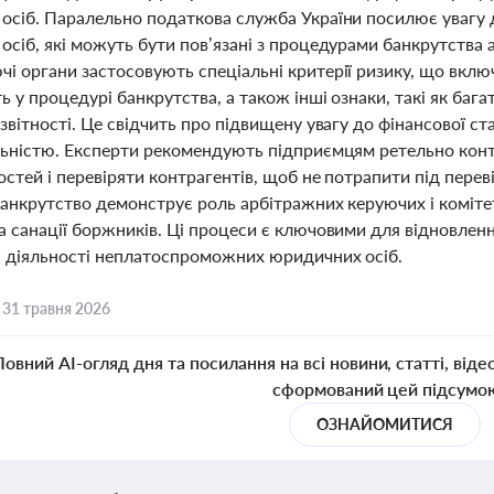
осіб. Паралельно податкова служба України посилює увагу д
осіб, які можуть бути пов’язані з процедурами банкрутства
 органи застосовують спеціальні критерії ризику, що включ
 у процедурі банкрутства, а також інші ознаки, такі як бага
звітності. Це свідчить про підвищену увагу до фінансової ста
льністю. Експерти рекомендують підприємцям ретельно кон
остей і перевіряти контрагентів, щоб не потрапити під пере
анкрутство демонструє роль арбітражних керуючих і комітеті
а санації боржників. Ці процеси є ключовими для відновле
 діяльності неплатоспроможних юридичних осіб.
,
31 травня 2026
Повний AI-огляд дня та посилання на всі новини, статті, віде
сформований цей підсумо
ОЗНАЙОМИТИСЯ