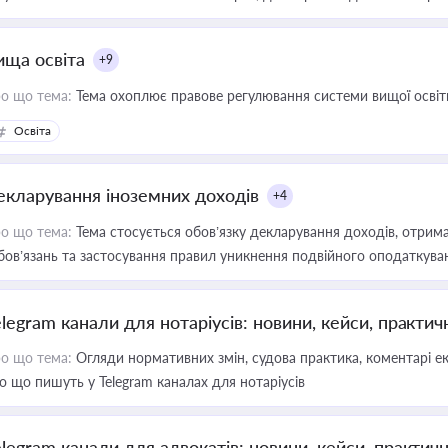
ища освіта
+9
о що тема:
Тема охоплює правове регулювання системи вищої освіти, о
Освіта
екларування іноземних доходів
+4
о що тема:
Тема стосується обов’язку декларування доходів, отрим
бов’язань та застосування правил уникнення подвійного оподаткува
elegram канали для нотаріусів: новини, кейси, практич
о що тема:
Огляди нормативних змін, судова практика, коментарі екс
о що пишуть у Telegram каналах для нотаріусів
elegram канали для адвокатів: новини, кейси, практич