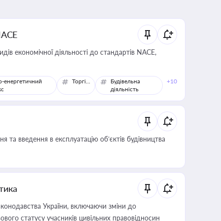
NACE
идів економічної діяльності до стандартів NACE,
о-енергетичний
Торгівля
Будівельна
+10
кс
діяльність
я та введення в експлуатацію об’єктів будівництва
итика
конодавства України, включаючи зміни до
ового статусу учасників цивільних правовідносин