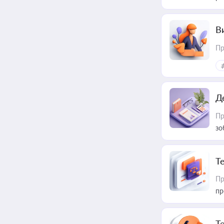
В
Пр
Д
Пр
зо
T
Пр
пр
T