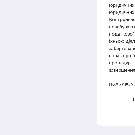
юридичних 
юридичних 
Контролюючі
перебувають
податкової 
їхньою дія
заборгован
справ про б
процедур т
завершення
LIGA ZAKON