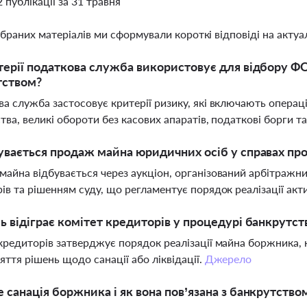
2 публікації за 31 травня
ібраних матеріалів ми сформували короткі відповіді на актуал
терії податкова служба використовує для відбору ФОП
тством?
а служба застосовує критерії ризику, які включають операц
тва, великі обороти без касових апаратів, податкові борги 
увається продаж майна юридичних осіб у справах пр
айна відбувається через аукціон, організований арбітражн
ів та рішенням суду, що регламентує порядок реалізації ак
ь відіграє комітет кредиторів у процедурі банкрутс
кредиторів затверджує порядок реалізації майна боржника, 
яття рішень щодо санації або ліквідації.
Джерело
 санація боржника і як вона пов’язана з банкрутство