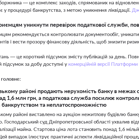
боржника — це комплекс заходів, спрямованих на відновле
є у процедурі банкрутства, з метою уникнення ліквідації.
Дж
риємцям уникнути перевірок податкової служби, пов
цям рекомендується контролювати документообіг, уникати 
нтів і вести прозору фінансову діяльність, щоб знизити ризи
тань — це короткий підсумок змісту публікацій за день. По
 підсумок за добу доступні у
комерційній версії Платформи
 головне:
зькому районі продають нерухомість банку в межах 
ад 1,6 млн грн, а податкова служба посилює контрол
 з банкрутством та неплатоспроможністю
ькому районі виставлено на аукціон нежитлову будівлю банк
. Господарський суд Дніпропетровської області ухвалив від
лізації майна. Стартова ціна лота становить понад 1,6 міль
Цей випадок ілюструє практичні аспекти ліквідаційної проце