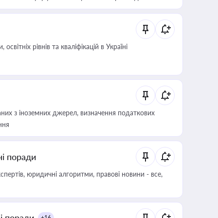
світніх рівнів та кваліфікацій в Україні
аних з іноземних джерел, визначення податкових
ння
ні поради
пертів, юридичні алгоритми, правові новини - все,
ні поради
+16