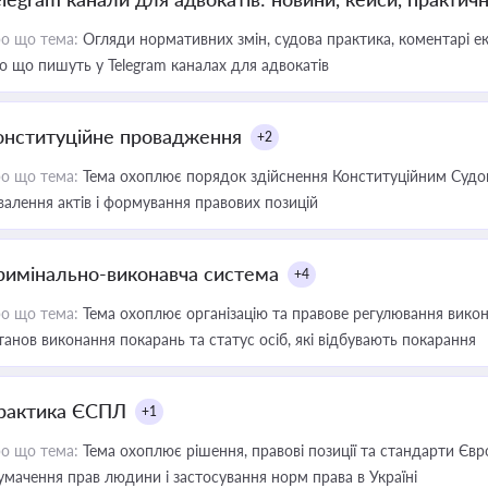
о що тема:
Огляди нормативних змін, судова практика, коментарі екс
о що пишуть у Telegram каналах для адвокатів
онституційне провадження
+2
о що тема:
Тема охоплює порядок здійснення Конституційним Судом
валення актів і формування правових позицій
римінально-виконавча система
+4
о що тема:
Тема охоплює організацію та правове регулювання викона
танов виконання покарань та статус осіб, які відбувають покарання
рактика ЄСПЛ
+1
о що тема:
Тема охоплює рішення, правові позиції та стандарти Євр
умачення прав людини і застосування норм права в Україні