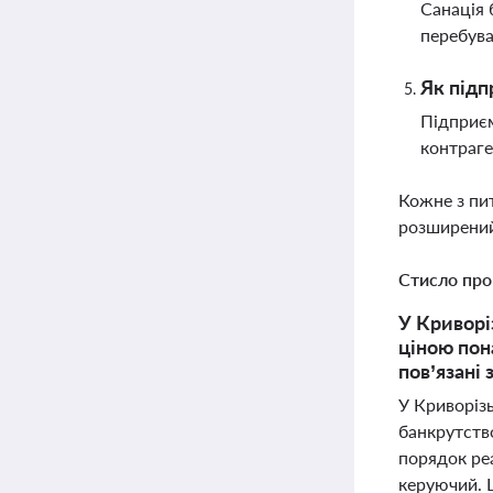
Санація 
перебува
Як підп
Підприєм
контраге
Кожне з пи
розширений
Стисло про
У Криворі
ціною пон
пов’язані
У Криворіз
банкрутство
порядок реа
керуючий. 