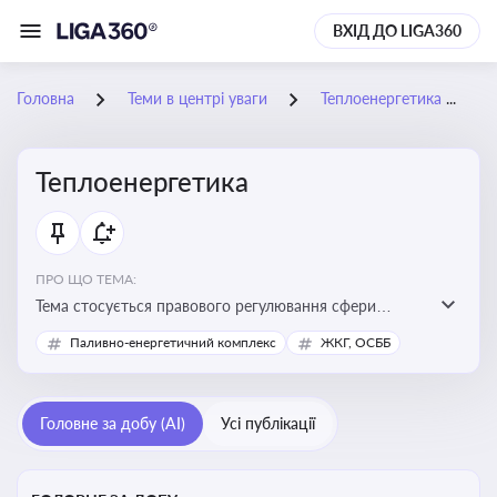
ВХІД ДО LIGA360
Головна
Теми в центрі уваги
Теплоенергетика
Теплоенергетика
ПРО ЩО ТЕМА:
Тема стосується правового регулювання сфери
теплопостачання в Україні, що є важливою для
Паливно-енергетичний комплекс
ЖКГ, ОСББ
енергетичної безпеки, економіки підприємств та
дотримання законодавчих вимог у сфері
комунальних послуг
Головне за добу (AI)
Усі публікації