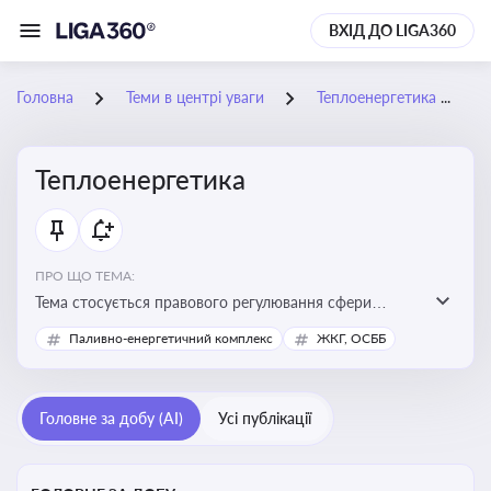
ВХІД ДО LIGA360
Головна
Теми в центрі уваги
Теплоенергетика
Теплоенергетика
ПРО ЩО ТЕМА:
Тема стосується правового регулювання сфери
теплопостачання в Україні, що є важливою для
Паливно-енергетичний комплекс
ЖКГ, ОСББ
енергетичної безпеки, економіки підприємств та
дотримання законодавчих вимог у сфері
комунальних послуг
Головне за добу (AI)
Усі публікації