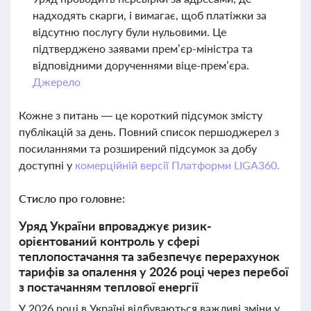
надходять скарги, і вимагає, щоб платіжки за
відсутню послугу були нульовими. Це
підтверджено заявами прем’єр-міністра та
відповідними дорученнями віце-прем’єра.
Джерело
Кожне з питань — це короткий підсумок змісту
публікацій за день. Повний список першоджерел з
посиланнями та розширений підсумок за добу
доступні у
комерційній версії Платформи LIGA360.
Стисло про головне:
Уряд України впроваджує ризик-
орієнтований контроль у сфері
теплопостачання та забезпечує перерахунок
тарифів за опалення у 2026 році через перебої
з постачанням теплової енергії
У 2026 році в Україні відбуваються важливі зміни у