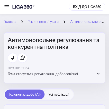
ВХІД ДО LIGA360
Головна
Теми в центрі уваги
Антимонопольне регулювання та конкурентна політика
Антимонопольне регулювання та
конкурентна політика
ПРО ЩО ТЕМА:
Тема стосується регулювання добросовісної
конкуренції між учасниками ринку, запобігання
зловживанню монопольним становищем і
забезпечення рівних умов для суб’єктів
Головне за добу (AI)
Усі публікації
господарювання