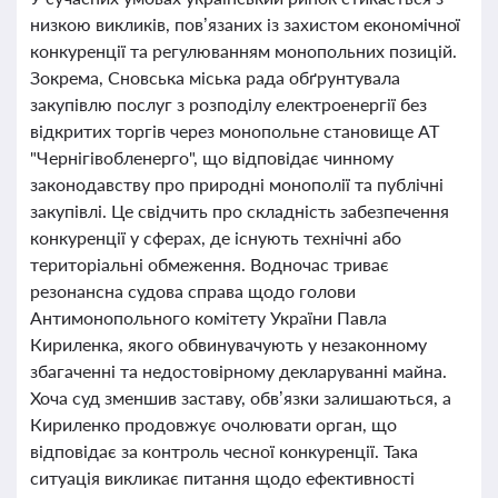
низкою викликів, пов’язаних із захистом економічної
конкуренції та регулюванням монопольних позицій.
Зокрема, Сновська міська рада обґрунтувала
закупівлю послуг з розподілу електроенергії без
відкритих торгів через монопольне становище АТ
"Чернігівобленерго", що відповідає чинному
законодавству про природні монополії та публічні
закупівлі. Це свідчить про складність забезпечення
конкуренції у сферах, де існують технічні або
територіальні обмеження. Водночас триває
резонансна судова справа щодо голови
Антимонопольного комітету України Павла
Кириленка, якого обвинувачують у незаконному
збагаченні та недостовірному декларуванні майна.
Хоча суд зменшив заставу, обв’язки залишаються, а
Кириленко продовжує очолювати орган, що
відповідає за контроль чесної конкуренції. Така
ситуація викликає питання щодо ефективності