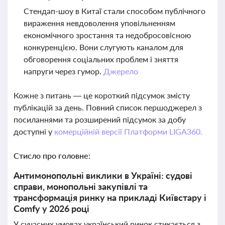
Стендап-шоу в Китаї стали способом публічного
вираження невдоволення уповільненням
економічного зростання та недобросовісною
конкуренцією. Вони слугують каналом для
обговорення соціальних проблем і зняття
напруги через гумор.
Джерело
Кожне з питань — це короткий підсумок змісту
публікацій за день. Повний список першоджерел з
посиланнями та розширений підсумок за добу
доступні у
комерційній версії Платформи LIGA360.
Стисло про головне:
Антимонопольні виклики в Україні: судові
справи, монопольні закупівлі та
трансформація ринку на прикладі Київстару і
Comfy у 2026 році
У сучасних умовах український ринок стикається з