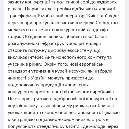
захисту конкуренції та політичної волі до кадрових
рішень. На ринку електроніки відбуваються значні
трансформації: мобільний оператор "Київстар" веде
переговори про купівлю частки в мережі Comfy, що
може суттєво змінити конкурентний ландшафт
галузі. Об’єднання великої абонентської бази з
розгалуженою інфраструктурою ритейлера
створить потужну цифрову екосистему, що
викликає інтерес Антимонопольного комітету та
учасників ринку. Окрім того, нові європейські
стандарти утримання курей-несучок, які набрали
чинності в Україні, можуть призвести до
подорожчання продукції та зниження
конкурентоспроможності вітчизняних виробників.
Це створює ризики недобросовісної конкуренції на
внутрішньому та зовнішньому ринках, особливо в
умовах війни та економічної нестабільності. Цікавою
ілюстрацією соціально-економічних настроїв є
популярність стендап-шоу в Китаї, де молодь через