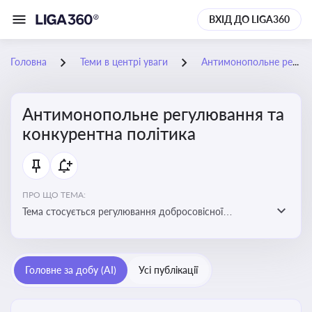
ВХІД ДО LIGA360
Головна
Теми в центрі уваги
Антимонопольне регулювання та конкурентна політика
Антимонопольне регулювання та
конкурентна політика
ПРО ЩО ТЕМА:
Тема стосується регулювання добросовісної
конкуренції між учасниками ринку, запобігання
зловживанню монопольним становищем і
забезпечення рівних умов для суб’єктів
Головне за добу (AI)
Усі публікації
господарювання