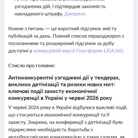
узгоджених дій, і підтвердив законність
накладеного штрафу.
Джерело
Кожне з питань — це короткий підсумок змісту
публікацій за день. Повний список першоджерел з
посиланнями та розширений підсумок за добу
доступні у
комерційній версії Платформи LIGA360.
Стисло про головне:
Антиконкурентні узгоджені дії у тендерах,
виклики детінізації та ризики нових мит:
ключові події захисту економічної
конкуренції в Україні у червні 2026 року
У червні 2026 року в Україні відбулися важливі події,
що стосуються економічної конкуренції та її
захисту. Зокрема, на конференції з детінізації було
підкреслено необхідність боротьби з
недобросовісною конкуренцією у таких галузях, як