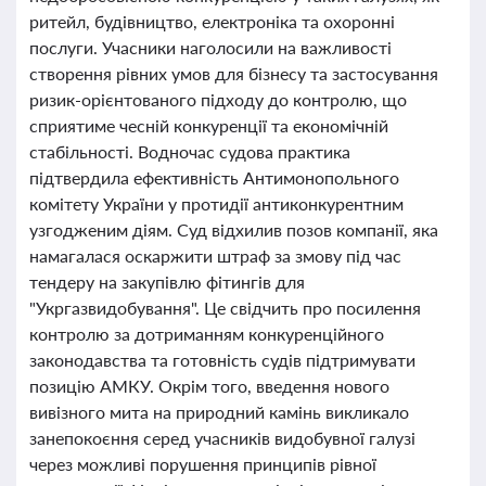
ритейл, будівництво, електроніка та охоронні
послуги. Учасники наголосили на важливості
створення рівних умов для бізнесу та застосування
ризик-орієнтованого підходу до контролю, що
сприятиме чесній конкуренції та економічній
стабільності. Водночас судова практика
підтвердила ефективність Антимонопольного
комітету України у протидії антиконкурентним
узгодженим діям. Суд відхилив позов компанії, яка
намагалася оскаржити штраф за змову під час
тендеру на закупівлю фітингів для
"Укргазвидобування". Це свідчить про посилення
контролю за дотриманням конкуренційного
законодавства та готовність судів підтримувати
позицію АМКУ. Окрім того, введення нового
вивізного мита на природний камінь викликало
занепокоєння серед учасників видобувної галузі
через можливі порушення принципів рівної