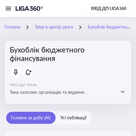
ВХІД ДО LIGA360
Головна
Теми в центрі уваги
Бухоблік бюджетного фінансування
Бухоблік бюджетного
фінансування
ПРО ЩО ТЕМА:
Тема охоплює організацію та ведення
бухгалтерського обліку в установах, що фінансуються
з бюджету
Головне за добу (AI)
Усі публікації