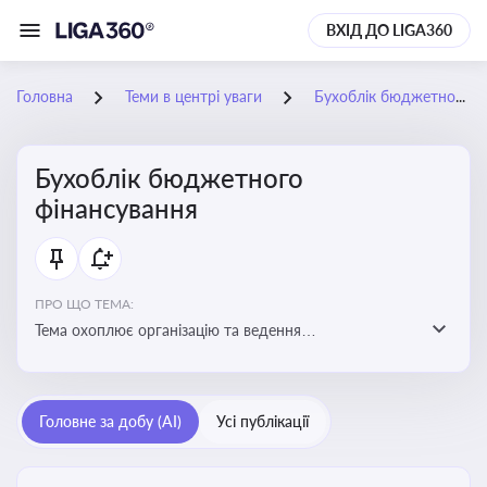
ВХІД ДО LIGA360
Головна
Теми в центрі уваги
Бухоблік бюджетного фінансування
Бухоблік бюджетного
фінансування
ПРО ЩО ТЕМА:
Тема охоплює організацію та ведення
бухгалтерського обліку в установах, що фінансуються
з бюджету
Головне за добу (AI)
Усі публікації