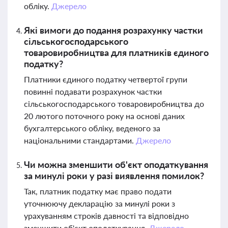
обліку.
Джерело
Які вимоги до подання розрахунку частки
сільськогосподарського
товаровиробництва для платників єдиного
податку?
Платники єдиного податку четвертої групи
повинні подавати розрахунок частки
сільськогосподарського товаровиробництва до
20 лютого поточного року на основі даних
бухгалтерського обліку, веденого за
національними стандартами.
Джерело
Чи можна зменшити об'єкт оподаткування
за минулі роки у разі виявлення помилок?
Так, платник податку має право подати
уточнюючу декларацію за минулі роки з
урахуванням строків давності та відповідно
зменшити об'єкт оподаткування.
Джерело