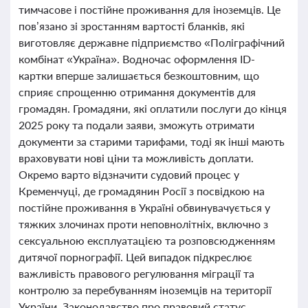
тимчасове і постійне проживання для іноземців. Це
пов’язано зі зростанням вартості бланків, які
виготовляє державне підприємство «Поліграфічний
комбінат «Україна». Водночас оформлення ID-
картки вперше залишається безкоштовним, що
сприяє спрощенню отримання документів для
громадян. Громадяни, які оплатили послуги до кінця
2025 року та подали заяви, зможуть отримати
документи за старими тарифами, тоді як інші мають
враховувати нові ціни та можливість доплати.
Окремо варто відзначити судовий процес у
Кременчуці, де громадянин Росії з посвідкою на
постійне проживання в Україні обвинувачується у
тяжких злочинах проти неповнолітніх, включно з
сексуальною експлуатацією та розповсюдженням
дитячої порнографії. Цей випадок підкреслює
важливість правового регулювання міграції та
контролю за перебуванням іноземців на території
України. Законодавство про правовий статус