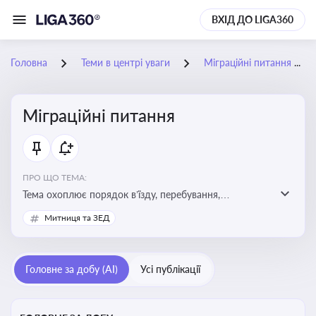
ВХІД ДО LIGA360
Головна
Теми в центрі уваги
Міграційні питання
Міграційні питання
ПРО ЩО ТЕМА:
Тема охоплює порядок в’їзду, перебування,
працевлаштування іноземців, а також набуття або
Митниця та ЗЕД
втрату громадянства України
Головне за добу (AI)
Усі публікації