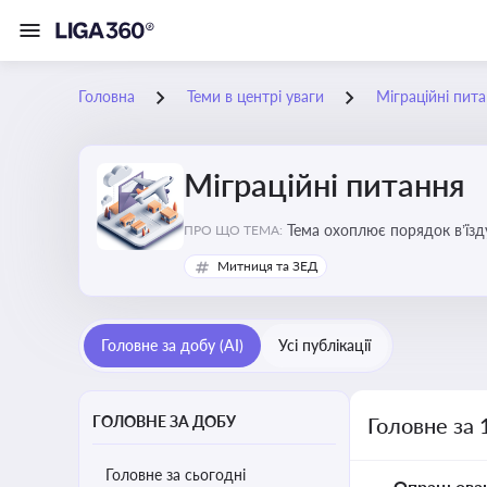
Головна
Теми в центрі уваги
Міграційні пит
Міграційні питання
Тема охоплює порядок в’їзд
ПРО ЩО ТЕМА:
Митниця та ЗЕД
Головне за добу (AI)
Усі публікації
ГОЛОВНЕ ЗА ДОБУ
Головне за 
Головне за сьогодні
Опрацьова