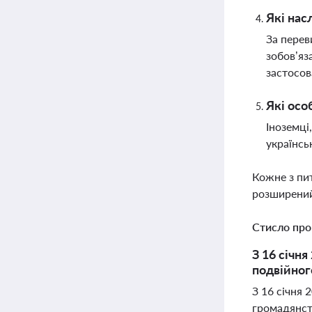
Які нас
За перев
зобов’яз
застосов
Які осо
Іноземці
українсь
Кожне з пи
розширений
Стисло про
З 16 січн
подвійног
З 16 січня 
громадянст