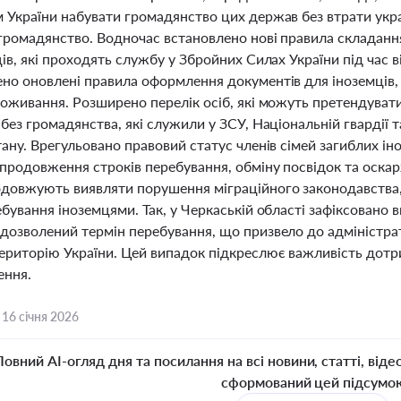
 України набувати громадянство цих держав без втрати укра
 громадянство. Водночас встановлено нові правила складання
ів, які проходять службу у Збройних Силах України під час ві
но оновлені правила оформлення документів для іноземців, 
оживання. Розширено перелік осіб, які можуть претендувати
без громадянства, які служили у ЗСУ, Національній гвардії 
ану. Врегульовано правовий статус членів сімей загиблих і
продовження строків перебування, обміну посвідок та оска
довжують виявляти порушення міграційного законодавства
бування іноземцями. Так, у Черкаській області зафіксовано
дозволений термін перебування, що призвело до адміністрат
ериторію України. Цей випадок підкреслює важливість дотри
ення.
,
16 січня 2026
Повний AI-огляд дня та посилання на всі новини, статті, віде
сформований цей підсумо