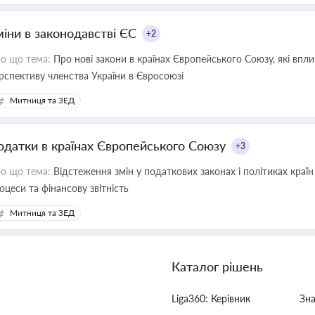
міни в законодавстві ЄС
+2
о що тема:
Про нові закони в країнах Європейського Союзу, які впливають на умови торгівлі, трудової міграції, інтеграції та
рспективу членства України в Євросоюзі
Митниця та ЗЕД
одатки в країнах Європейського Союзу
+3
о що тема:
Відстеження змін у податкових законах і політиках країн
оцеси та фінансову звітність
Митниця та ЗЕД
Каталог рішень
Liga360: Керівник
Зн