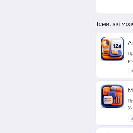
Теми, які мож
А
Пр
ре
М
Пр
Ук
ін