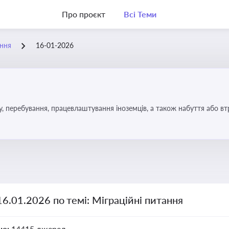
Про проєкт
Всі Теми
ання
16-01-2026
у, перебування, працевлаштування іноземців, а також набуття або в
16.01.2026 по темі: Міграційні питання
но:
14415 джерел