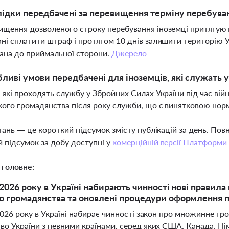
лідки передбачені за перевищення терміну перебуван
ищення дозволеного строку перебування іноземці притягують
ані сплатити штраф і протягом 10 днів залишити територію 
ана до приймальної сторони.
Джерело
бливі умови передбачені для іноземців, які служать у
, які проходять службу у Збройних Силах України під час ві
кого громадянства після року служби, що є винятковою но
тань — це короткий підсумок змісту публікацій за день. По
 підсумок за добу доступні у
комерційній версії Платформи
 головне:
я 2026 року в Україні набирають чинності нові правил
о громадянства та оновлені процедури оформлення п
2026 року в Україні набирає чинності закон про множинне гр
во України з певними країнами, серед яких США, Канада, Ні