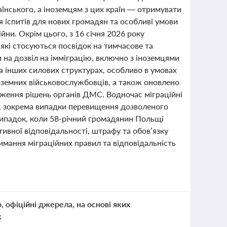
їнського, а іноземцям з цих країн — отримувати
 іспитів для нових громадян та особливі умови
йни. Окрім цього, з 16 січня 2026 року
які стосуються посвідок на тимчасове та
 на дозвіл на імміграцію, включно з іноземцями
та інших силових структурах, особливо в умовах
ноземних військовослужбовців, а також оновлено
рження рішень органів ДМС. Водночас міграційні
, зокрема випадки перевищення дозволеного
 випадок, коли 58-річний громадянин Польщі
ивної відповідальності, штрафу та обов’язку
мання міграційних правил та відповідальність
о, офіційні джерела, на основі яких
к