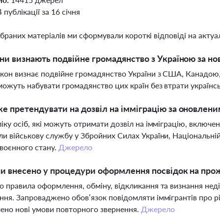
4 публікації за 16 січня
ібраних матеріалів ми сформували короткі відповіді на актуал
їни визнають подвійне громадянство з Україною за н
кон визнає подвійне громадянство України з США, Канадою
можуть набувати громадянство цих країн без втрати українс
е претендувати на дозвіл на імміграцію за оновлени
іку осіб, які можуть отримати дозвіл на імміграцію, включено
и військову службу у Збройних Силах України, Національній
 воєнного стану.
Джерело
ни внесено у процедури оформлення посвідок на про
 правила оформлення, обміну, відкликання та визнання неді
ня. Запроваджено обов’язок повідомляти іммігрантів про рі
ено нові умови повторного звернення.
Джерело