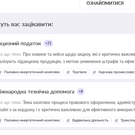
ОЗНАЙОМИТИСЯ
уть вас зацікавити:
кцизний податок
+31
о що тема:
Про новини та кейси щодо акцизу, які є критично важли
алізують підакцизну продукцію, з метою уникнення штрафів та ефек
Паливно-енергетичний комплекс
Торгівля
Харчова промисловіс
іжнародна технічна допомога
+8
о що тема:
Тема охоплює процеси правового оформлення, адміністр
раїні з-за кордону, і є критично важливою для ефективного використ
фраструктурних проєктів
Паливно-енергетичний комплекс
Будівельна діяльність
Транспо