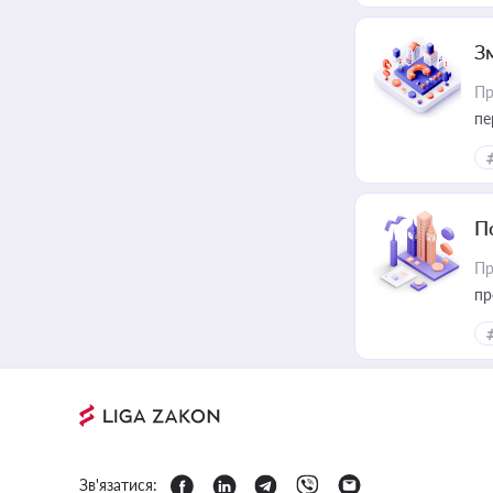
З
Пр
пе
П
Пр
пр
Зв'язатися: