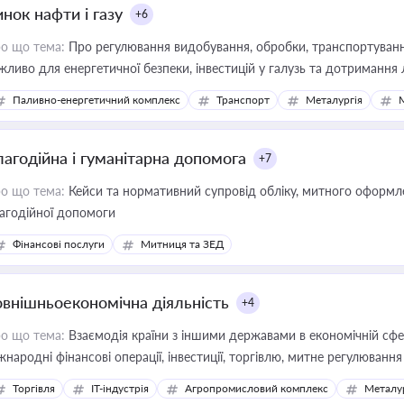
нок нафти і газу
+6
о що тема:
Про регулювання видобування, обробки, транспортування
жливо для енергетичної безпеки, інвестицій у галузь та дотримання 
Паливно-енергетичний комплекс
Транспорт
Металургія
лагодійна і гуманітарна допомога
+7
о що тема:
Кейси та нормативний супровід обліку, митного оформлен
агодійної допомоги
Фінансові послуги
Митниця та ЗЕД
овнішньоекономічна діяльність
+4
о що тема:
Взаємодія країни з іншими державами в економічній сфері
жнародні фінансові операції, інвестиції, торгівлю, митне регулювання
Торгівля
IT-індустрія
Агропромисловий комплекс
Металу