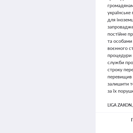
громадянам
українське
для іноземц
запровадже
постійне пр
та особами 
воєнного ст
процедури 
служби про
строку пере
перевищив 
залишити т
за їх поруш
LIGA ZAKON