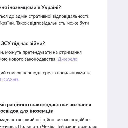
ня іноземцями в Україні?
ся до адміністративної відповідальності,
України. Також відповідальність може бути
 ЗСУ під час війни?
йни, можуть претендувати на отримання
рмою нового законодавства.
Джерело
вний список першоджерел з посиланнями та
 LIGA360.
а міграційного законодавства: визнання
освідок для іноземців
омадянство, який офіційно визнає подвійне
меччина, Польща та Чехія. Цей закон дозволяє