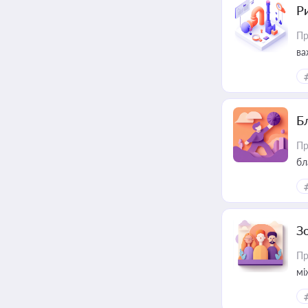
Ри
Пр
ва
Б
Пр
бл
З
Пр
мі