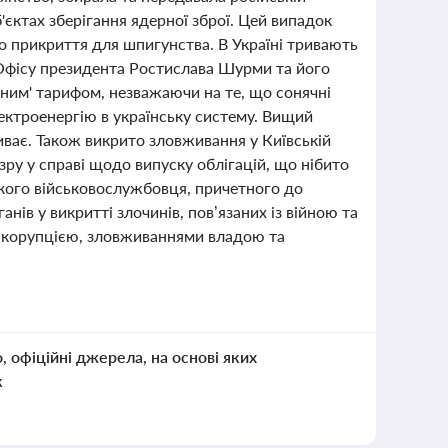
б'єктах зберігання ядерної зброї. Цей випадок
о прикриття для шпигунства. В Україні тривають
 Офісу президента Ростислава Шурми та його
еним' тарифом, незважаючи на те, що сонячні
лектроенергію в українську систему. Вищий
иває. Також викрито зловживання у Київській
зру у справі щодо випуску облігацій, що нібито
кого військовослужбовця, причетного до
ів у викритті злочинів, пов’язаних із війною та
 з корупцією, зловживаннями владою та
о, офіційні джерела, на основі яких
к