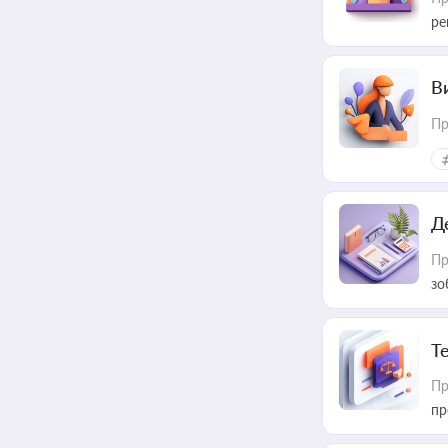
ре
В
Пр
Д
Пр
зо
T
Пр
пр