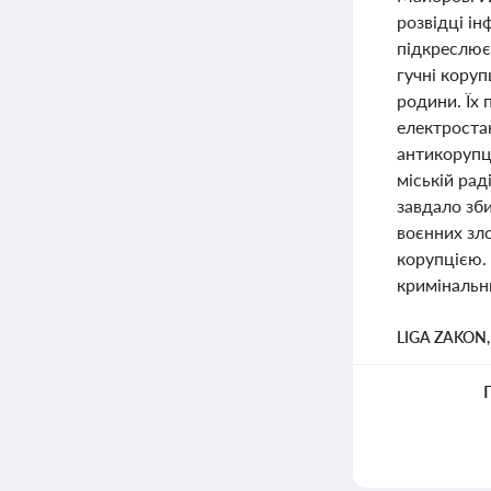
розвідці ін
підкреслює
гучні кору
родини. Їх 
електростан
антикорупці
міській рад
завдало зб
воєнних зло
корупцією.
кримінальн
LIGA ZAKON