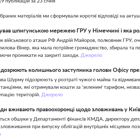
19 публікацій за 23 січня
ібраних матеріалів ми сформували короткі відповіді на актуал
ував шпигунською мережею ГРУ у Німеччині і яка рол
к військового аташе РФ Андрій Майоров, полковник ГРУ, оч
пилова-Вінер, яка мала потрійне громадянство, збирала та п
ючи проникати на закриті заходи.
Джерело
підозрюють колишнього заступника голови Офісу пр
ва Шурму підозрюють у розтраті чужого майна та відмиванн
танціями, які отримували кошти за 'зеленим' тарифом, незв
упацію територій.
Джерело
оди вживають правоохоронці щодо зловживань у Київс
ься обшуки у Департаменті фінансів КМДА, директору депа
зловживання при випуску облігацій внутрішніх місцевих поз
о