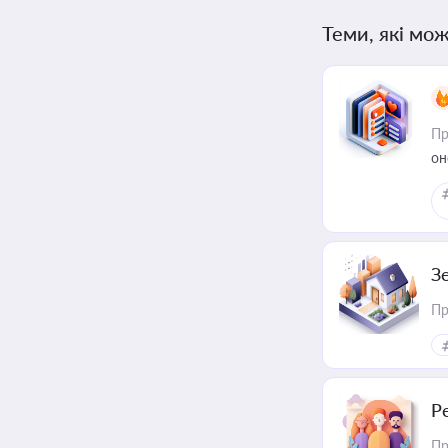
Теми, які мож
Пр
он
З
Пр
Р
Пр