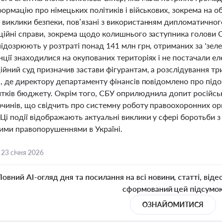
формацію про німецьких політиків і військових, зокрема на о
 виклики безпеки, пов’язані з використанням дипломатичног
пційні справи, зокрема щодо колишнього заступника голови
підозрюють у розтраті понад 141 млн грн, отриманих за 'зел
ції знаходилися на окупованих територіях і не постачали е
йний суд призначив застави фігурантам, а розслідування тр
і, де директору департаменту фінансів повідомлено про підо
итків бюджету. Окрім того, СБУ оприлюднила допит російсь
чинів, що свідчить про системну роботу правоохоронних орган
 Ці події відображають актуальні виклики у сфері боротьби
ими правопорушеннями в Україні.
,
23 січня 2026
Повний AI-огляд дня та посилання на всі новини, статті, віде
сформований цей підсумо
ОЗНАЙОМИТИСЯ