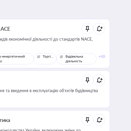
NACE
идів економічної діяльності до стандартів NACE,
о-енергетичний
Торгівля
Будівельна
+10
кс
діяльність
я та введення в експлуатацію об’єктів будівництва
итика
конодавства України, включаючи зміни до