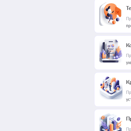
T
Пр
пр
К
Пр
ух
К
Пр
ус
П
Пр