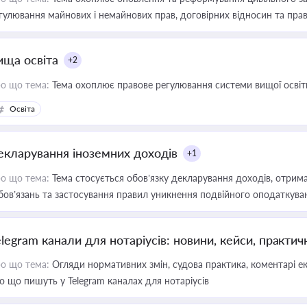
гулювання майнових і немайнових прав, договірних відносин та прав
ища освіта
+2
о що тема:
Тема охоплює правове регулювання системи вищої освіти, о
Освіта
екларування іноземних доходів
+1
о що тема:
Тема стосується обов’язку декларування доходів, отрим
бов’язань та застосування правил уникнення подвійного оподаткува
elegram канали для нотаріусів: новини, кейси, практич
о що тема:
Огляди нормативних змін, судова практика, коментарі екс
о що пишуть у Telegram каналах для нотаріусів