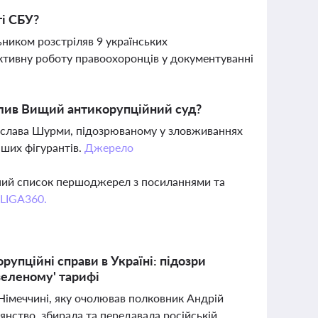
ті СБУ?
ником розстріляв 9 українських
активну роботу правоохоронців у документуванні
валив Вищий антикорупційний суд?
тислава Шурми, підозрюваному у зловживаннях
нших фігурантів.
Джерело
вний список першоджерел з посиланнями та
 LIGA360.
упційні справи в Україні: підозри
зеленому' тарифі
 Німеччині, яку очолював полковник Андрій
янство, збирала та передавала російській