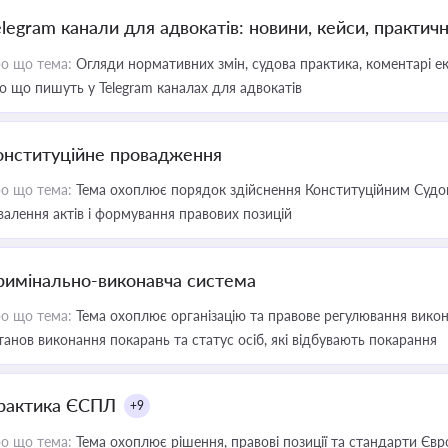
elegram канали для адвокатів: новини, кейси, практич
о що тема:
Огляди нормативних змін, судова практика, коментарі екс
о що пишуть у Telegram каналах для адвокатів
онституційне провадження
о що тема:
Тема охоплює порядок здійснення Конституційним Судом
валення актів і формування правових позицій
римінально-виконавча система
о що тема:
Тема охоплює організацію та правове регулювання викона
танов виконання покарань та статус осіб, які відбувають покарання
рактика ЄСПЛ
+9
о що тема:
Тема охоплює рішення, правові позиції та стандарти Євр