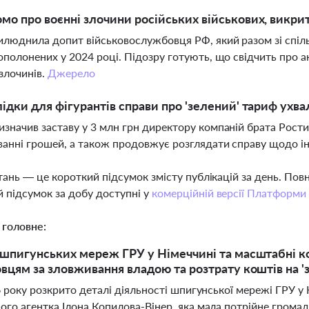
мо про воєнні злочини російських військових, викри
люднила допит військовослужбовця РФ, який разом зі спіль
ополонених у 2024 році. Підозру готують, що свідчить про 
злочинів.
Джерело
лідки для фігурантів справи про 'зелений' тариф ух
значив заставу у 3 млн грн директору компаній брата Рос
ванні грошей, а також продовжує розглядати справу щодо і
тань — це короткий підсумок змісту публікацій за день. По
 підсумок за добу доступні у
комерційній версії Платформи
 головне:
шпигунських мереж ГРУ у Німеччині та масштабні кор
вцям за зловживання владою та розтрату коштів на '
6 року розкрито деталі діяльності шпигунської мережі ГРУ у
го агентка Ілона Копилова-Вінер, яка мала потрійне громад