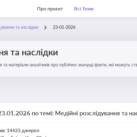
Про проєкт
Всі Теми
дування та наслідки
23-01-2026
ня та наслідки
 та матеріали аналітиків про публічно значущі факти, які можуть ст
вих осіб і пов’язаних осіб
23.01.2026 по темі: Медійні розслідування та на
но:
14423 джерел