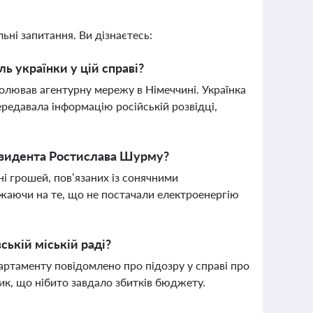
ьні запитання. Ви дізнаєтесь:
ь українки у цій справі?
олював агентурну мережу в Німеччині. Українка
ередавала інформацію російській розвідці,
езидента Ростислава Шурму?
і грошей, пов’язаних із сонячними
ажаючи на те, що не постачали електроенергію
ькій міській раді?
ртаменту повідомлено про підозру у справі про
ик, що нібито завдало збитків бюджету.