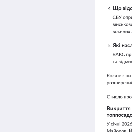
Що відо
СБУ опри
військов
воєнних 
Які нас
ВАКС при
та відми
Кожне з пи
розширений
Стисло про
Викриття 
топпосадо
У січні 202
Майоров. Йо