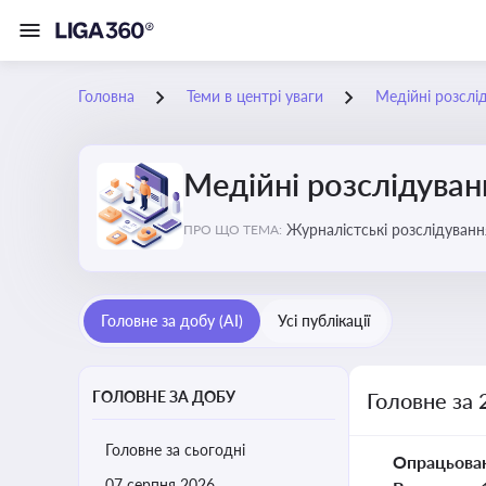
Головна
Теми в центрі уваги
Медійні розслі
Медійні розслідуван
Журналістські розслідування
ПРО ЩО ТЕМА:
ризики для компаній, посадо
Головне за добу (AI)
Усі публікації
ГОЛОВНЕ ЗА ДОБУ
Головне за 
Головне за сьогодні
Опрацьова
07 серпня 2026