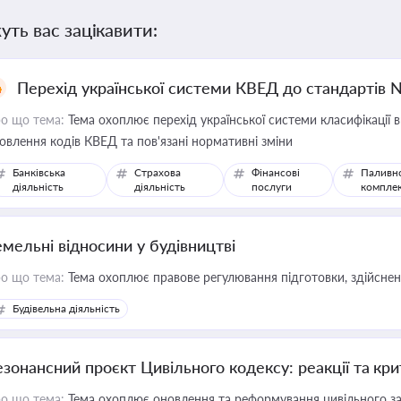
уть вас зацікавити:
Перехід української системи КВЕД до стандартів 
о що тема:
Тема охоплює перехід української системи класифікації в
овлення кодів КВЕД та пов'язані нормативні зміни
Банківська
Страхова
Фінансові
Паливн
діяльність
діяльність
послуги
компле
емельні відносини у будівництві
о що тема:
Тема охоплює правове регулювання підготовки, здійсненн
Будівельна діяльність
езонансний проєкт Цивільного кодексу: реакції та кр
о що тема:
Тема охоплює оновлення та реформування цивільного за