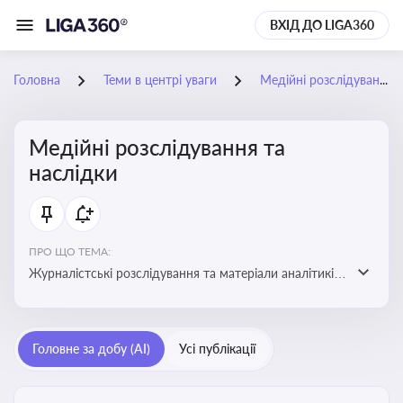
ВХІД ДО LIGA360
Головна
Теми в центрі уваги
Медійні розслідування та наслідки
Медійні розслідування та
наслідки
ПРО ЩО ТЕМА:
Журналістські розслідування та матеріали аналітиків
про публічно значущі факти, які можуть створювати
правові, репутаційні або регуляторні ризики для
компаній, посадових осіб і пов’язаних осіб
Головне за добу (AI)
Усі публікації