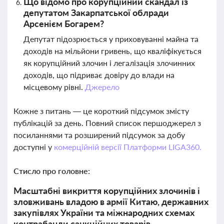
Що відомо про корупційний скандал із
депутатом Закарпатської облради
Арсенієм Богарем?
Депутат підозрюється у приховуванні майна та
доходів на мільйони гривень, що кваліфікується
як корупційний злочин і легалізація злочинних
доходів, що підриває довіру до влади на
місцевому рівні.
Джерело
Кожне з питань — це короткий підсумок змісту
публікацій за день. Повний список першоджерел з
посиланнями та розширений підсумок за добу
доступні у
комерційній версії Платформи LIGA360.
Стисло про головне:
Масштабні викриття корупційних злочинів і
зловживань владою в армії Китаю, державних
закупівлях України та міжнародних схемах
контрабанди санкційних товарів