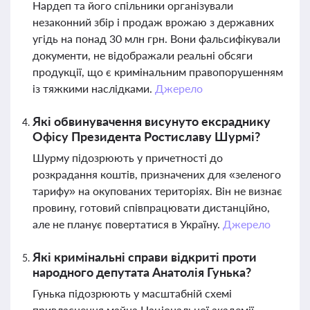
Нардеп та його спільники організували
незаконний збір і продаж врожаю з державних
угідь на понад 30 млн грн. Вони фальсифікували
документи, не відображали реальні обсяги
продукції, що є кримінальним правопорушенням
із тяжкими наслідками.
Джерело
Які обвинувачення висунуто ексраднику
Офісу Президента Ростиславу Шурмі?
Шурму підозрюють у причетності до
розкрадання коштів, призначених для «зеленого
тарифу» на окупованих територіях. Він не визнає
провину, готовий співпрацювати дистанційно,
але не планує повертатися в Україну.
Джерело
Які кримінальні справи відкриті проти
народного депутата Анатолія Гунька?
Гунька підозрюють у масштабній схемі
привласнення майна Національної академії