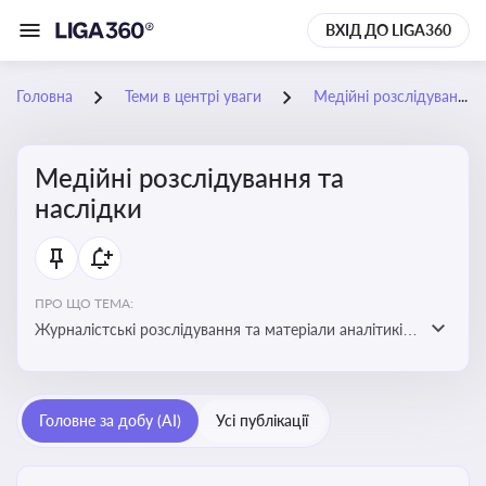
ВХІД ДО LIGA360
Головна
Теми в центрі уваги
Медійні розслідування та наслідки
Медійні розслідування та
наслідки
ПРО ЩО ТЕМА:
Журналістські розслідування та матеріали аналітиків
про публічно значущі факти, які можуть створювати
правові, репутаційні або регуляторні ризики для
компаній, посадових осіб і пов’язаних осіб
Головне за добу (AI)
Усі публікації