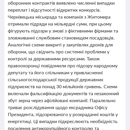
оборонних контрактів виявлено численні випадки
переплат і відсутності відкритих конкурсів.
Чернівецька міськрада та компанія з Житомира
отримали підряди на мільярдні суми, при цьому
фігурують підозри у змові з фіктивними фірмами та
зловживанні службовим становищем посадовців.
Аналогічні схеми викриті у закупівлях дронів для
оборони, що свідчить про системні проблеми у
контролі за державними ресурсами. Також
правоохоронці повідомили про підозру народному
депутату та його спільникам у привласненні
сільськогосподарської продукції державних
підприємств на понад 30 мільйонів гривень. Схеми
включали фальсифікацію документів та незаконний
збут зерна через афілійовані компанії. Паралельно
триває розслідування щодо ексрадника Офісу
Президента, підозрюваного у розкраданні коштів у
енергетиці. Ці випадки підкреслюють необхідність
посилення антикорупційного контролю та