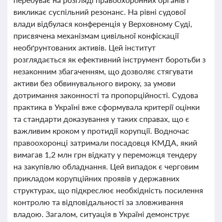
викликає суспільний резонанс. На рівні судової
влади відбулася конференція у Верховному Суді,
присвячена механізмам цивільної конфіскації
необґрунтованих активів. Цей інститут
розглядається як ефективний інструмент боротьби з
незаконним збагаченням, що дозволяє стягувати
активи без обвинувального вироку, за умови
дотримання законності та пропорційності. Судова
практика в Україні вже сформувала критерії оцінки
та стандарти доказування у таких справах, що є
важливим кроком у протидії корупції. Водночас
правоохоронці затримали посадовця КМДА, який
вимагав 1,2 млн грн відкату у переможця тендеру
на закупівлю обладнання. Цей випадок є черговим
прикладом корупційних проявів у державних
структурах, що підкреслює необхідність посилення
контролю та відповідальності за зловживання
владою. Загалом, ситуація в Україні демонструє