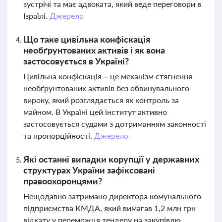
зустрічі та має адвоката, який веде переговори в
Ізраїлі.
Джерело
Що таке цивільна конфіскація
необґрунтованих активів і як вона
застосовується в Україні?
Цивільна конфіскація – це механізм стягнення
необґрунтованих активів без обвинувального
вироку, який розглядається як контроль за
майном. В Україні цей інститут активно
застосовується судами з дотриманням законності
та пропорційності.
Джерело
Які останні випадки корупції у державних
структурах України зафіксовані
правоохоронцями?
Нещодавно затримано директора комунального
підприємства КМДА, який вимагав 1,2 млн грн
відкату у переможця тендеру на закупівлю