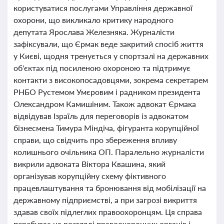
користуватися послугами Управління державної
охорони, що викликало критику народного
депутата Ярослава Железняка. Журналісти
зафіксували, що Єрмак веде закритий спосіб життя
у Києві, щодня тренується у спортзалі на державних
об'єктах під посиленою охороною та підтримує
контакти з високопосадовцями, зокрема секретарем
РНБО Рустемом Умєровим і радником президента
Олександром Камишіним. Також адвокат Єрмака
відвідував Ізраїль для переговорів із адвокатом
бізнесмена Тимура Міндіча, фігуранта корупційної
справи, що свідчить про збереження впливу
колишнього очільника ОП. Паралельно журналісти
викрили адвоката Віктора Квашина, який
організував корупційну схему фіктивного
працевлаштування та бронювання від мобілізації на
державному підприємстві, а при загрозі викриття
здавав своїх підлеглих правоохоронцям. Ця справа
перебуває на розгляді правоохоронних органів і