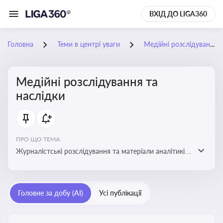
ВХІД ДО LIGA360
Головна
Теми в центрі уваги
Медійні розслідування та наслідки
Медійні розслідування та
наслідки
ПРО ЩО ТЕМА:
Журналістські розслідування та матеріали аналітиків
про публічно значущі факти, які можуть створювати
правові, репутаційні або регуляторні ризики для
компаній, посадових осіб і пов’язаних осіб
Головне за добу (AI)
Усі публікації