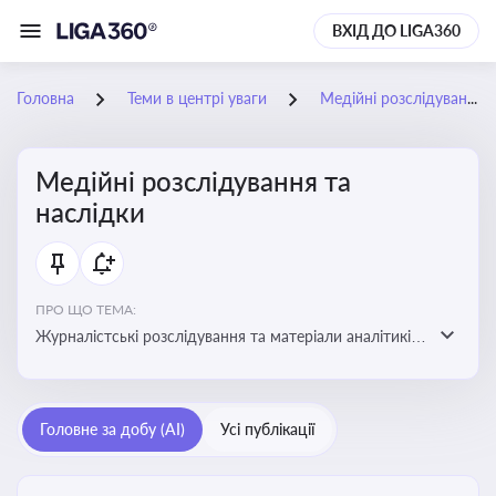
ВХІД ДО LIGA360
Головна
Теми в центрі уваги
Медійні розслідування та наслідки
Медійні розслідування та
наслідки
ПРО ЩО ТЕМА:
Журналістські розслідування та матеріали аналітиків
про публічно значущі факти, які можуть створювати
правові, репутаційні або регуляторні ризики для
компаній, посадових осіб і пов’язаних осіб
Головне за добу (AI)
Усі публікації