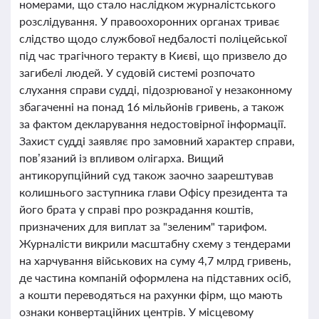
номерами, що стало наслідком журналістського
розслідування. У правоохоронних органах триває
слідство щодо службової недбалості поліцейської
під час трагічного теракту в Києві, що призвело до
загибелі людей. У судовій системі розпочато
слухання справи судді, підозрюваної у незаконному
збагаченні на понад 16 мільйонів гривень, а також
за фактом декларування недостовірної інформації.
Захист судді заявляє про замовний характер справи,
пов’язаний із впливом олігарха. Вищий
антикорупційний суд також заочно заарештував
колишнього заступника глави Офісу президента та
його брата у справі про розкрадання коштів,
призначених для виплат за "зеленим" тарифом.
Журналісти викрили масштабну схему з тендерами
на харчування військових на суму 4,7 млрд гривень,
де частина компаній оформлена на підставних осіб,
а кошти переводяться на рахунки фірм, що мають
ознаки конвертаційних центрів. У місцевому