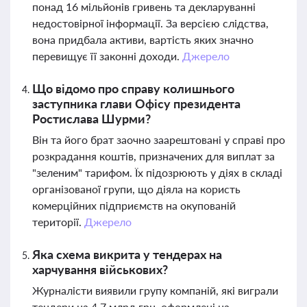
понад 16 мільйонів гривень та декларуванні
недостовірної інформації. За версією слідства,
вона придбала активи, вартість яких значно
перевищує її законні доходи.
Джерело
Що відомо про справу колишнього
заступника глави Офісу президента
Ростислава Шурми?
Він та його брат заочно заарештовані у справі про
розкрадання коштів, призначених для виплат за
"зеленим" тарифом. Їх підозрюють у діях в складі
організованої групи, що діяла на користь
комерційних підприємств на окупованій
території.
Джерело
Яка схема викрита у тендерах на
харчування військових?
Журналісти виявили групу компаній, які виграли
тендери на 4,7 млрд грн, оформлені на